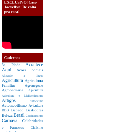
EXCLUSIVO! Caso
Joevellyn: De volta
pra casa!
Cadernos
Acontece
3a. Idade
Aqui
Acões Sociais
Afinando a língua
Agricultura
Agricultura
Familiar
Agronegócio
Agropecuária
Apicultura
Apicultura e Meliponicultura
Artigos
Autoestima
Automobilismo
Avicultura
Babado
Bastidores
BBB
Brasil
Beleza
Caprinocultura
Carnaval
Celebridades
e Famosos
Ciclismo