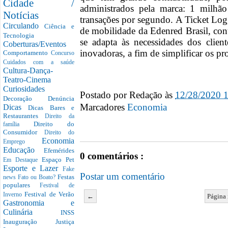
Cidade /
administrados pela marca: 1 milh
Notícias
transações por segundo. A Ticket Log,
Circulando
Ciência e
de mobilidade da Edenred Brasil, con
Tecnologia
se adapta às necessidades dos clien
Coberturas/Eventos
inovadoras, a fim de simplificar os pro
Comportamento
Concurso
Cuidados com a saúde
Cultura-Dança-
Teatro-Cinema
Curiosidades
Postado por
Redação
às
12/28/2020 
Decoração
Denúncia
Marcadores
Economia
Dicas
Dicas Bares e
Restaurantes
Direito da
Direito do
família
Consumidor
Direito do
Economia
Emprego
Educação
Efemérides
0 comentários :
Espaço Pet
Em Destaque
Esporte e Lazer
Fake
Postar um comentário
Festas
news
Fato ou Boato?
populares
Festival de
Festival de Verão
Inverno
←
Página 
Gastronomia e
Culinária
INSS
Inauguração
Justiça