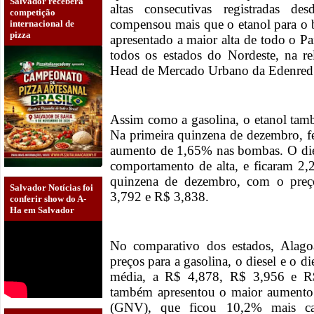
Salvador receberá
altas consecutivas registradas 
competição
compensou mais que o etanol para o
internacional de
pizza
apresentado a maior alta de todo o Pa
todos os estados do Nordeste, na r
Head de Mercado Urbano da Edenred 
Assim como a gasolina, o etanol tam
Na primeira quinzena de dezembro, 
aumento de 1,65% nas bombas. O die
comportamento de alta, e ficaram 2
quinzena de dezembro, com o preç
Salvador Notícias foi
3,792 e R$ 3,838.
conferir show do A-
Ha em Salvador
No comparativo dos estados, Alago
preços para a gasolina, o diesel e o d
média, a R$ 4,878, R$ 3,956 e R$
também apresentou o maior aumento 
(GNV), que ficou 10,2% mais c