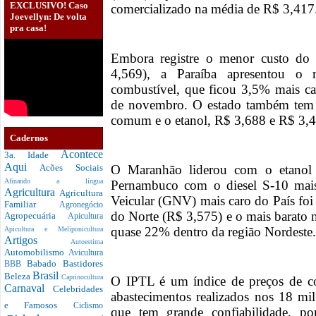
EXCLUSIVO! Caso
comercializado na média de R$ 3,417
Joevellyn: De volta
pra casa!
Embora registre o menor custo do B
4,569), a Paraíba apresentou o 
combustível, que ficou 3,5% mais ca
de novembro. O estado também tem o
comum e o etanol, R$ 3,688 e R$ 3,
Cadernos
Acontece
3a. Idade
Aqui
O Maranhão liderou com o etanol 
Acões Sociais
Afinando a língua
Pernambuco com o diesel S-10 mais
Agricultura
Agricultura
Veicular (GNV) mais caro do País fo
Familiar
Agronegócio
do Norte (R$ 3,575) e o mais barato 
Agropecuária
Apicultura
quase 22% dentro da região Nordeste
Apicultura e Meliponicultura
Artigos
Autoestima
Automobilismo
Avicultura
Babado
Bastidores
BBB
Brasil
Beleza
Caprinocultura
O IPTL é um índice de preços de c
Carnaval
Celebridades
abastecimentos realizados nos 18 mi
e Famosos
Ciclismo
que tem grande confiabilidade, po