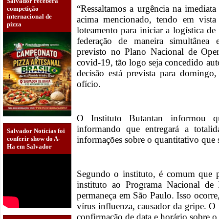
Salvador receberá
“Ressaltamos a urgência na imediata 
competição
internacional de
acima mencionado, tendo em vista q
pizza
loteamento para iniciar a logística de
federação de maneira simultânea 
previsto no Plano Nacional de Oper
covid-19, tão logo seja concedido aut
decisão está prevista para domingo
ofício.
O Instituto Butantan informou q
informando que entregará a totalid
Salvador Notícias foi
informações sobre o quantitativo que 
conferir show do A-
Ha em Salvador
Segundo o instituto, é comum que pa
instituto ao Programa Nacional de 
permaneça em São Paulo. Isso ocorre
vírus influenza, causador da gripe. O
confirmação de data e horário sobre 