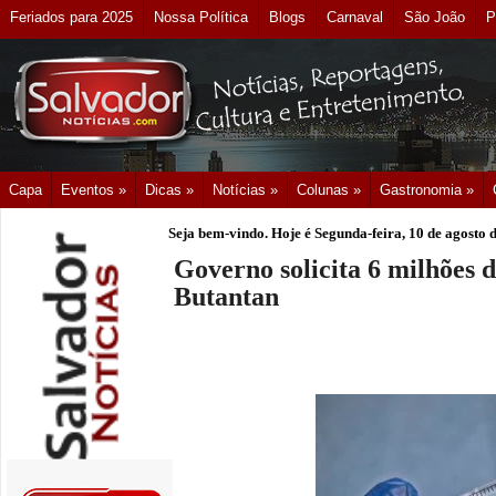
Feriados para 2025
Nossa Política
Blogs
Carnaval
São João
P
Capa
Eventos »
Dicas »
Notícias »
Colunas »
Gastronomia »
Seja bem-vindo. Hoje é
Segunda-feira, 10 de agosto 
Governo solicita 6 milhões 
Butantan