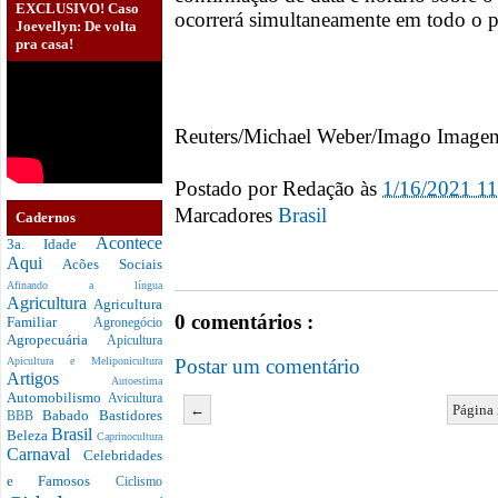
EXCLUSIVO! Caso
ocorrerá simultaneamente em todo o p
Joevellyn: De volta
pra casa!
Reuters/Michael Weber/Imago Imagens
Postado por
Redação
às
1/16/2021 1
Marcadores
Brasil
Cadernos
Acontece
3a. Idade
Aqui
Acões Sociais
Afinando a língua
Agricultura
Agricultura
0 comentários :
Familiar
Agronegócio
Agropecuária
Apicultura
Postar um comentário
Apicultura e Meliponicultura
Artigos
Autoestima
Automobilismo
Avicultura
←
Página 
Babado
Bastidores
BBB
Brasil
Beleza
Caprinocultura
Carnaval
Celebridades
e Famosos
Ciclismo