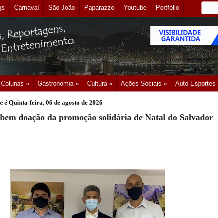
gs
Carnaval
São João
Paparazzo
Youtube
Portfólio
Colunas »
Gastronomia »
Cultura »
Ações Sociais »
Auto Esportes
e é
Quinta-feira, 06 de agosto de 2026
ebem doação da promoção solidária de Natal do Salvador