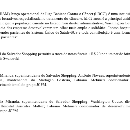
(HAM), braço operacional da Liga Bahiana Contra o Câncer (LBCC), é uma institu
ns lucrativos, especializada no tratamento do câncer e, há 62 anos, é a principal uni
lógico à população carente no Estado. Seu diretor administrativo, Washington Co
ncia das empresas desenvolverem um olhar mais amplo e solidário: “nosso hospit
ender pacientes do Sistema Único de Saúde-SUS e toda contribuição é uma form
 pacientes”.
 do Salvador Shopping permitiu a troca de notas fiscais + R$ 20 por um par de bri
is Swarovski.
 Miranda, superintendente do Salvador Shopping; Antônio Novaes, superintendent
ia, mantenedora do Martagão Gesteira, Fabiano Mehmeri coordenador
cioambiental do grupo JCPM.
iz Miranda, superintendente do Salvador Shopping; Washington Couto, dir
 Hospital Aristides Maltez; Fabiano Mehmeri coordenador de desenvolvim
 grupo JCPM