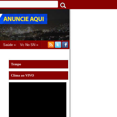
Saúde »
Vc No SN »
Tempo
Clima ao VIVO