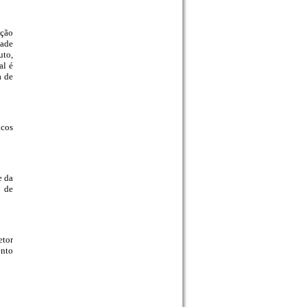
ição
dade
uto,
al é
a de
ncos
e da
 de
etor
ento