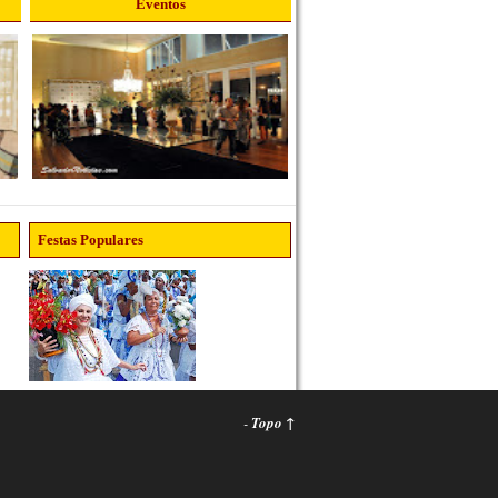
Eventos
Festas Populares
-
Topo ↑