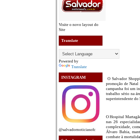
Visite o novo layout do
Site
Translate
Powered by
Translate
INSTAGRAM
O Salvador Shoppin
promoção de Natal r
campanha foi um in
trabalho sério na á
superintendente do
O Hospital Martagão
nas 26 especialida
complexidade, como
@salvadornoticiasofc
Álvaro Bahia, mant
combate à mortalidad