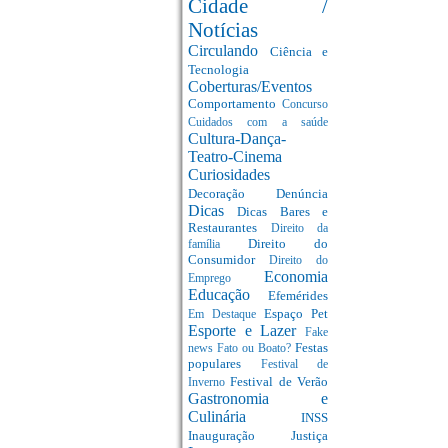
Cidade /
Notícias
Circulando
Ciência e
Tecnologia
Coberturas/Eventos
Comportamento
Concurso
Cuidados com a saúde
Cultura-Dança-
Teatro-Cinema
Curiosidades
Decoração
Denúncia
Dicas
Dicas Bares e
Restaurantes
Direito da
Direito do
família
Consumidor
Direito do
Economia
Emprego
Educação
Efemérides
Espaço Pet
Em Destaque
Esporte e Lazer
Fake
Festas
news
Fato ou Boato?
populares
Festival de
Festival de Verão
Inverno
Gastronomia e
Culinária
INSS
Inauguração
Justiça