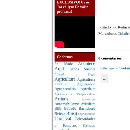
EXCLUSIVO! Caso
Joevellyn: De volta
pra casa!
Postado por
Redaç
Marcadores
Cidade 
Cadernos
0 comentários :
Acontece
3a. Idade
Postar um comentár
Aqui
Acões Sociais
Afinando a língua
←
Agricultura
Agricultura
Familiar
Agronegócio
Agropecuária
Apicultura
Apicultura e Meliponicultura
Artigos
Autoestima
Automobilismo
Avicultura
Babado
Bastidores
BBB
Brasil
Beleza
Caprinocultura
Carnaval
Celebridades
e Famosos
Ciclismo