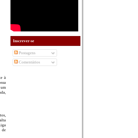
Inscrever-se
Postagens
Comentários
te à
ossa
m um
nda,
tos,
alta
Liga
o de