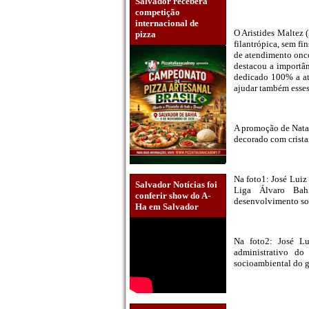
Salvador receberá
competição
internacional de
O Aristides Maltez 
pizza
filantrópica, sem fi
de atendimento onco
destacou a importâ
dedicado 100% a at
ajudar também esses
A promoção de Natal
decorado com crista
Na foto1: José Luiz
Salvador Notícias foi
Liga Álvaro Bah
conferir show do A-
desenvolvimento so
Ha em Salvador
Na foto2: José Lu
administrativo do
socioambiental do