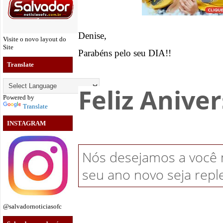
Denise,
Visite o novo layout do
Site
Parabéns pelo seu DIA!!
Translate
Feliz Aniver
Powered by
Translate
INSTAGRAM
Nós desejamos a você m
seu ano novo seja reple
@salvadornoticiasofc