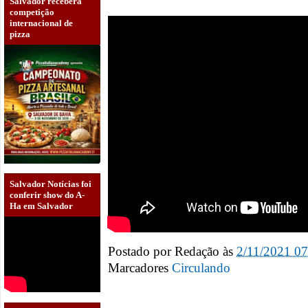
Salvador receberá
competição
internacional de
pizza
Salvador Notícias foi
conferir show do A-
Ha em Salvador
Postado por
Redação
às
2/11/2021 0
Marcadores
Circulando