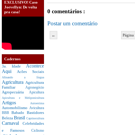
EXCLUSIVO! Caso
Joevellyn: De volta
0 comentários :
pra casa!
Postar um comentário
←
Página 
Cadernos
Acontece
3a. Idade
Aqui
Acões Sociais
Afinando a língua
Agricultura
Agricultura
Familiar
Agronegócio
Agropecuária
Apicultura
Apicultura e Meliponicultura
Artigos
Autoestima
Automobilismo
Avicultura
Babado
Bastidores
BBB
Brasil
Beleza
Caprinocultura
Carnaval
Celebridades
e Famosos
Ciclismo