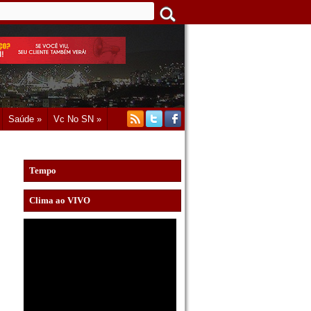
Saúde »
Vc No SN »
Tempo
Clima ao VIVO