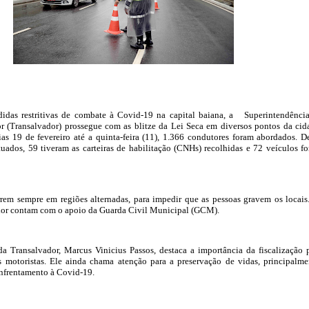
das restritivas de combate à Covid-19 na capital baiana, a Superintendênci
r (Transalvador) prossegue com as blitze da Lei Seca em diversos pontos da cid
as 19 de fevereiro até a quinta-feira (11), 1.366 condutores foram abordados. D
tuados, 59 tiveram as carteiras de habilitação (CNHs) recolhidas e 72 veículos f
rem sempre em regiões alternadas, para impedir que as pessoas gravem os locais
ador contam com o apoio da Guarda Civil Municipal (GCM).
a Transalvador, Marcus Vinicius Passos, destaca a importância da fiscalização 
s motoristas. Ele ainda chama atenção para a preservação de vidas, principalme
nfrentamento à Covid-19.