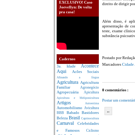
EXCLUSIVO! Caso
direito de dirigir p
Joevellyn: De volta
pra casa!
Além disso, é apl
apresentação de co
teste, exame clínic
substância psicoati
Postado por
Redaç
Cadernos
Marcadores
Cidade 
Acontece
3a. Idade
Aqui
Acões Sociais
Afinando a língua
Agricultura
Agricultura
Familiar
Agronegócio
0 comentários :
Agropecuária
Apicultura
Apicultura e Meliponicultura
Postar um comentár
Artigos
Autoestima
Automobilismo
Avicultura
←
Babado
Bastidores
BBB
Brasil
Beleza
Caprinocultura
Carnaval
Celebridades
e Famosos
Ciclismo