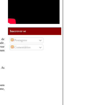
Inscrever-se
a de
Postagens
ade.
esse
Comentários
oram
. As
para
nte,