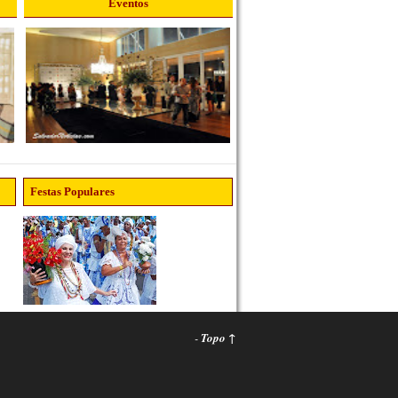
Eventos
Festas Populares
-
Topo ↑