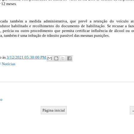
or 12 meses.
icada também a medida administrativa, que prevê a retenção do veículo a
ndutor habilitado e recolhimento do documento de habilitação. Se recusar a faz
o, perícia ou outro procedimento que permita certificar influência de álcool ou o
va, também é uma infração de trânsito passível das mesmas punições.
ão
às
3/12/2021 05:30:00 PM
/ Notícias
io
Página inicial