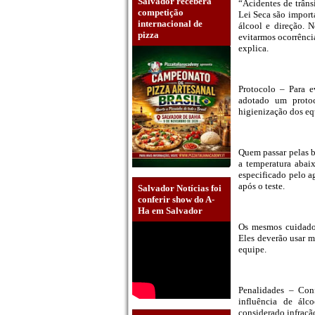
Salvador receberá
“Acidentes de trâns
competição
Lei Seca são importa
internacional de
álcool e direção. 
pizza
evitarmos ocorrênci
explica.
Protocolo – Para e
adotado um protoc
higienização dos eq
Quem passar pelas bl
a temperatura abaix
especificado pelo a
após o teste.
Salvador Notícias foi
conferir show do A-
Ha em Salvador
Os mesmos cuidados
Eles deverão usar má
equipe.
Penalidades – Con
influência de álc
considerado infraçã