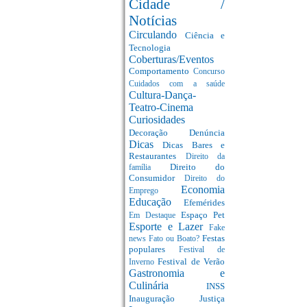
Cidade /
Notícias
Circulando
Ciência e
Tecnologia
Coberturas/Eventos
Comportamento
Concurso
Cuidados com a saúde
Cultura-Dança-
Teatro-Cinema
Curiosidades
Decoração
Denúncia
Dicas
Dicas Bares e
Restaurantes
Direito da
Direito do
família
Consumidor
Direito do
Economia
Emprego
Educação
Efemérides
Espaço Pet
Em Destaque
Esporte e Lazer
Fake
Festas
news
Fato ou Boato?
populares
Festival de
Festival de Verão
Inverno
Gastronomia e
Culinária
INSS
Inauguração
Justiça