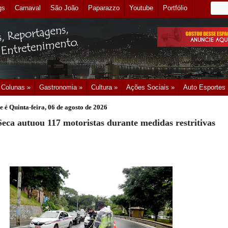
gs
Carnaval
São João
Paparazzo
Youtube
Portfólio
Colunas »
Gastronomia »
Cultura »
Ações Sociais »
Auto Esportes
e é
Quinta-feira, 06 de agosto de 2026
 Seca autuou 117 motoristas durante medidas restritivas