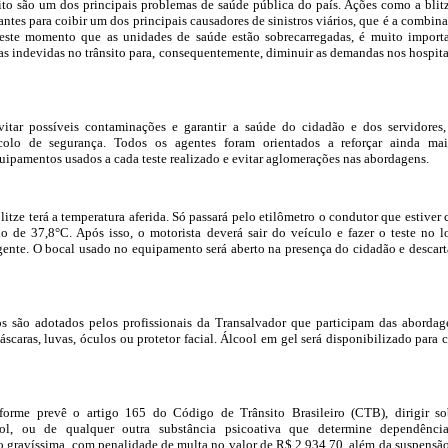
ito são um dos principais problemas de saúde pública do país. Ações como a blit
ntes para coibir um dos principais causadores de sinistros viários, que é a combin
Neste momento que as unidades de saúde estão sobrecarregadas, é muito import
as indevidas no trânsito para, consequentemente, diminuir as demandas nos hospita
vitar possíveis contaminações e garantir a saúde do cidadão e dos servidores,
olo de segurança. Todos os agentes foram orientados a reforçar ainda ma
uipamentos usados a cada teste realizado e evitar aglomerações nas abordagens.
itze terá a temperatura aferida. Só passará pelo etilômetro o condutor que estiver
o de 37,8°C. Após isso, o motorista deverá sair do veículo e fazer o teste no l
gente. O bocal usado no equipamento será aberto na presença do cidadão e descar
 são adotados pelos profissionais da Transalvador que participam das abordag
scaras, luvas, óculos ou protetor facial. Álcool em gel será disponibilizado para 
forme prevê o artigo 165 do Código de Trânsito Brasileiro (CTB), dirigir s
ool, ou de qualquer outra substância psicoativa que determine dependênci
o gravíssima, com penalidade de multa no valor de R$ 2.934,70, além da suspensã