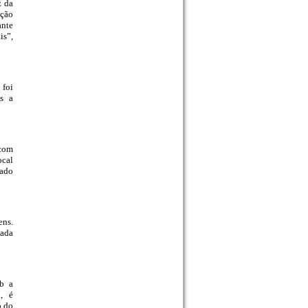
z da
ação
ante
is”,
 foi
is a
 com
ocal
tado
ens.
cada
ob a
a, é
o do