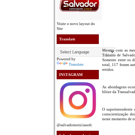
Visite o novo layout do
Site
Translate
Mesmo com as medi
Trânsito de Salvado
Powered by
Somente entre os di
Translate
total, 117 foram au
retidos.
INSTAGRAM
As abordagens ocor
blitze da Transalv
O superintendente d
conscientização do
neste momento de e
@salvadornoticiasofc