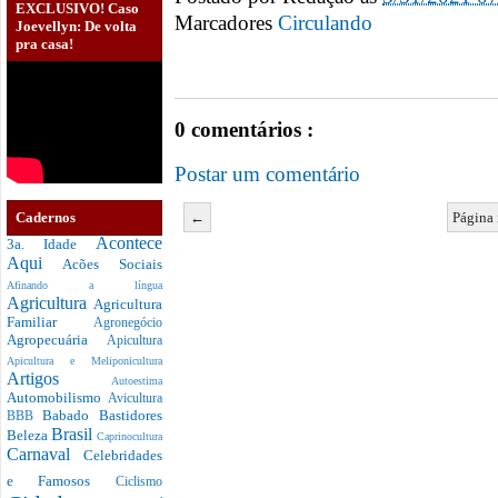
EXCLUSIVO! Caso
Marcadores
Circulando
Joevellyn: De volta
pra casa!
0 comentários :
Postar um comentário
Cadernos
←
Página 
Acontece
3a. Idade
Aqui
Acões Sociais
Afinando a língua
Agricultura
Agricultura
Familiar
Agronegócio
Agropecuária
Apicultura
Apicultura e Meliponicultura
Artigos
Autoestima
Automobilismo
Avicultura
Babado
Bastidores
BBB
Brasil
Beleza
Caprinocultura
Carnaval
Celebridades
e Famosos
Ciclismo