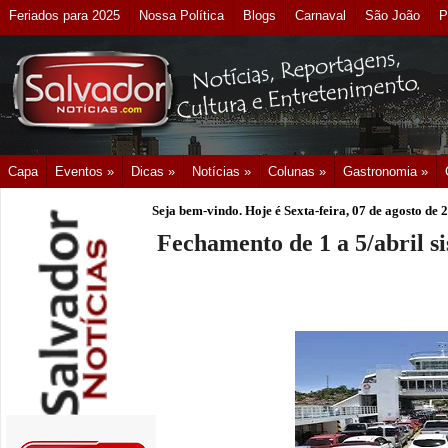
Feriados para 2025
Nossa Política
Blogs
Carnaval
São João
P
Capa
Eventos »
Dicas »
Notícias »
Colunas »
Gastronomia »
Seja bem-vindo. Hoje é
Sexta-feira, 07 de agosto de 
Fechamento de 1 a 5/abril s