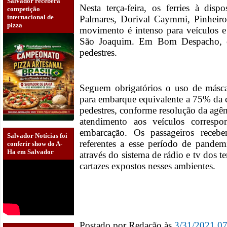
Salvador receberá
Nesta terça-feira, os ferries à di
competição
internacional de
Palmares, Dorival Caymmi, Pinheiro
pizza
movimento é intenso para veículos e 
São Joaquim. Em Bom Despacho, o 
pedestres.
Seguem obrigatórios o uso de máscar
para embarque equivalente a 75% da c
pedestres, conforme resolução da agê
atendimento aos veículos correspo
embarcação. Os passageiros recebe
Salvador Notícias foi
referentes a esse período de pande
conferir show do A-
Ha em Salvador
através do sistema de rádio e tv dos 
cartazes expostos nesses ambientes.
Postado por
Redação
às
3/31/2021 0