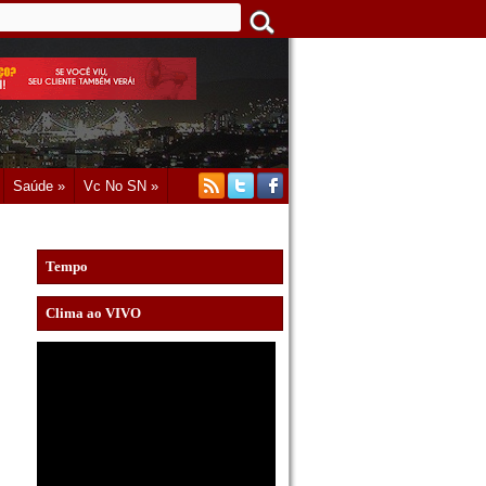
Saúde »
Vc No SN »
Tempo
Clima ao VIVO