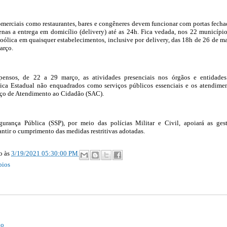
merciais como restaurantes, bares e congêneres devem funcionar com portas fecha
nas a entrega em domicílio (delivery) até as 24h. Fica vedada, nos 22 município
oólica em quaisquer estabelecimentos, inclusive por delivery, das 18h de 26 de m
arço.
ensos, de 22 a 29 março, as atividades presenciais nos órgãos e entidade
ica Estadual não enquadrados como serviços públicos essenciais e os atendime
iço de Atendimento ao Cidadão (SAC).
gurança Pública (SSP), por meio das polícias Militar e Civil, apoiará as ges
antir o cumprimento das medidas restritivas adotadas.
ão
às
3/19/2021 05:30:00 PM
pios
io