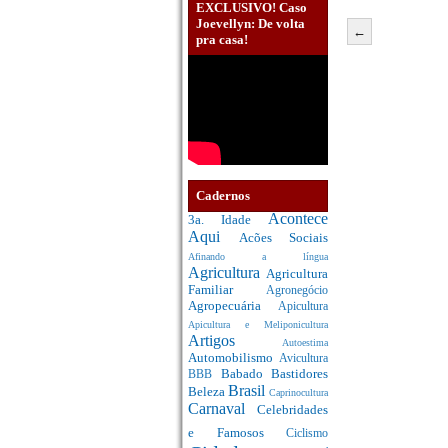
EXCLUSIVO! Caso
Joevellyn: De volta
←
pra casa!
Cadernos
Acontece
3a. Idade
Aqui
Acões Sociais
Afinando a língua
Agricultura
Agricultura
Familiar
Agronegócio
Agropecuária
Apicultura
Apicultura e Meliponicultura
Artigos
Autoestima
Automobilismo
Avicultura
Babado
Bastidores
BBB
Brasil
Beleza
Caprinocultura
Carnaval
Celebridades
e Famosos
Ciclismo