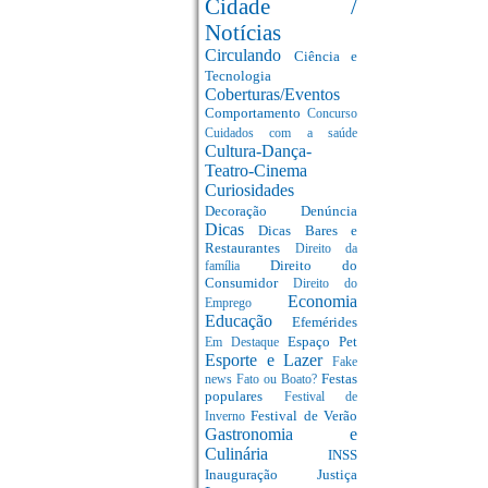
Cidade /
Notícias
Circulando
Ciência e
Tecnologia
Coberturas/Eventos
Comportamento
Concurso
Cuidados com a saúde
Cultura-Dança-
Teatro-Cinema
Curiosidades
Decoração
Denúncia
Dicas
Dicas Bares e
Restaurantes
Direito da
Direito do
família
Consumidor
Direito do
Economia
Emprego
Educação
Efemérides
Espaço Pet
Em Destaque
Esporte e Lazer
Fake
Festas
news
Fato ou Boato?
populares
Festival de
Festival de Verão
Inverno
Gastronomia e
Culinária
INSS
Inauguração
Justiça