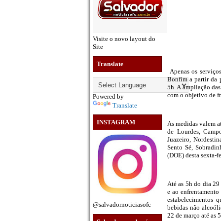
Visite o novo layout do
Site
Translate
Apenas os serviços
Bonfim a partir da 
5h. A ampliação das 
com o objetivo de f
Powered by
Translate
INSTAGRAM
As medidas valem a
de Lourdes, Campo 
Juazeiro, Nordesti
Sento Sé, Sobradin
(DOE) desta sexta-fe
Até as 5h do dia 29
e ao enfrentamento 
estabelecimentos q
@salvadornoticiasofc
bebidas não alcoóli
22 de março até as 