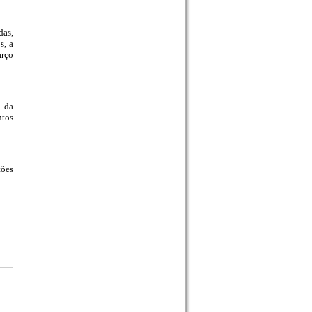
das,
s, a
arço
s da
ntos
tões