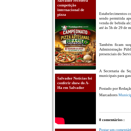
Salvador receberá
competição
internacional de
Estabelecimentos co
pizza
sendo permitida ape
venda de bebida alc
até às 5h de 29 de m
Também ficam susp
Administração Públ
presenciais do Serv
A Secretaria da Se
municipais para gar
Salvador Notícias foi
conferir show do A-
Ha em Salvador
Postado por
Redaç
Marcadores
Munici
0 comentários :
Postar um comentár