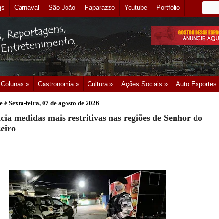
gs
Carnaval
São João
Paparazzo
Youtube
Portfólio
Colunas »
Gastronomia »
Cultura »
Ações Sociais »
Auto Esportes
e é
Sexta-feira, 07 de agosto de 2026
ia medidas mais restritivas nas regiões de Senhor do
eiro