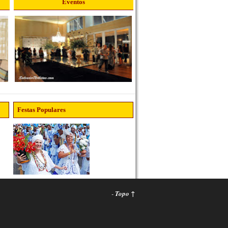
Eventos
Festas Populares
-
Topo ↑