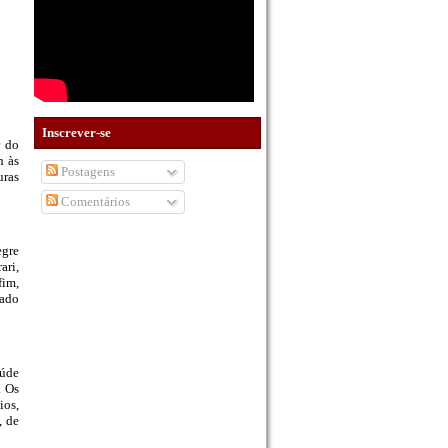
Inscrever-se
r do
h às
Postagens
uras
Comentários
egre
ari,
fim,
tado
aúde
. Os
ios,
, de