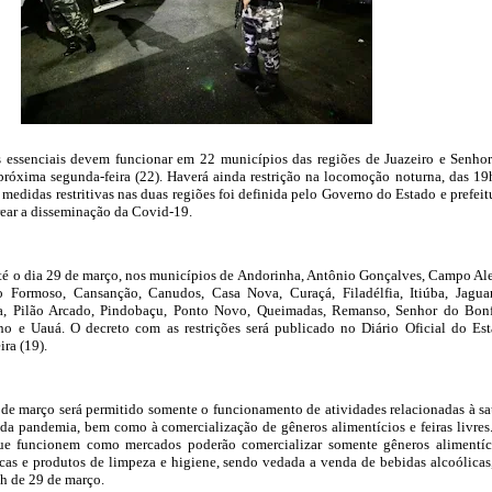
 essenciais devem funcionar em 22 municípios das regiões de Juazeiro e Senho
próxima segunda-feira (22). Haverá ainda restrição na locomoção noturna, das 19
medidas restritivas nas duas regiões foi definida pelo Governo do Estado e prefeit
rear a disseminação da Covid-19.
té o dia 29 de março, nos municípios de Andorinha, Antônio Gonçalves, Campo Al
Formoso, Cansanção, Canudos, Casa Nova, Curaçá, Filadélfia, Itiúba, Jaguar
na, Pilão Arcado, Pindobaçu, Ponto Novo, Queimadas, Remanso, Senhor do Bon
ho e Uauá. O decreto com as restrições será publicado no Diário Oficial do Es
ira (19).
 de março será permitido somente o funcionamento de atividades relacionadas à s
da pandemia, bem como à comercialização de gêneros alimentícios e feiras livres
ue funcionem como mercados poderão comercializar somente gêneros alimentíc
cas e produtos de limpeza e higiene, sendo vedada a venda de bebidas alcoólicas
5h de 29 de março.