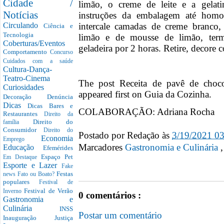
Cidade /
limão, o creme de leite e a gelati
Notícias
instruções da embalagem até homo
intercale camadas de creme branco
Circulando
Ciência e
Tecnologia
limão e de mousse de limão, ter
Coberturas/Eventos
geladeira por 2 horas. Retire, decore 
Comportamento
Concurso
Cuidados com a saúde
Cultura-Dança-
Teatro-Cinema
The post Receita de pavê de choc
Curiosidades
appeared first on Guia da Cozinha.
Decoração
Denúncia
Dicas
Dicas Bares e
COLABORAÇÃO: Adriana Rocha
Restaurantes
Direito da
Direito do
família
Consumidor
Direito do
Postado por
Redação
às
3/19/2021 0
Economia
Emprego
Marcadores
Gastronomia e Culinária
Educação
Efemérides
Espaço Pet
Em Destaque
Esporte e Lazer
Fake
Festas
news
Fato ou Boato?
populares
Festival de
Festival de Verão
Inverno
0 comentários :
Gastronomia e
Culinária
INSS
Postar um comentário
Inauguração
Justiça