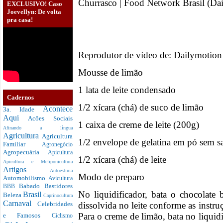
Churrasco | Food Network Brasil (Da
EXCLUSIVO! Caso
Joevellyn: De volta
pra casa!
Reprodutor de vídeo de: Dailymotion 
Mousse de limão
1 lata de leite condensado
Cadernos
1/2 xícara (chá) de suco de limão
Acontece
3a. Idade
Aqui
Acões Sociais
1 caixa de creme de leite (200g)
Afinando a língua
Agricultura
Agricultura
1/2 envelope de gelatina em pó sem s
Familiar
Agronegócio
Agropecuária
Apicultura
1/2 xícara (chá) de leite
Apicultura e Meliponicultura
Artigos
Autoestima
Modo de preparo
Automobilismo
Avicultura
Babado
Bastidores
BBB
No liquidificador, bata o chocolate 
Brasil
Beleza
Caprinocultura
Carnaval
dissolvida no leite conforme as inst
Celebridades
Para o creme de limão, bata no liquid
e Famosos
Ciclismo