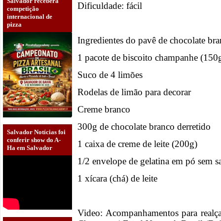
Salvador receberá
Dificuldade: fácil
competição
internacional de
pizza
Ingredientes do pavê de chocolate b
1 pacote de biscoito champanhe (150
Suco de 4 limões
Rodelas de limão para decorar
Creme branco
300g de chocolate branco derretido
Salvador Notícias foi
conferir show do A-
1 caixa de creme de leite (200g)
Ha em Salvador
1/2 envelope de gelatina em pó sem s
1 xícara (chá) de leite
Video: Acompanhamentos para realça