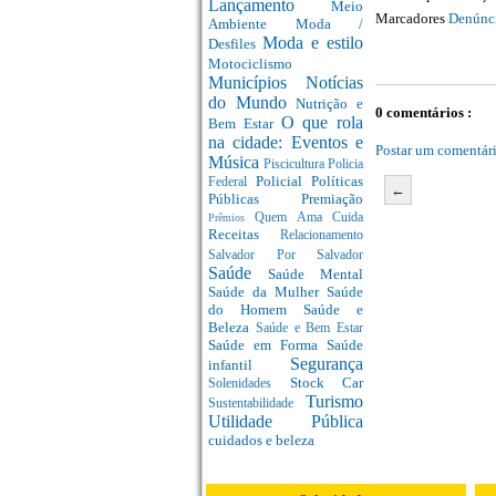
Lançamento
Meio
Marcadores
Denúnc
Ambiente
Moda /
Moda e estilo
Desfiles
Motociclismo
Municípios
Notícias
do Mundo
Nutrição e
0 comentários :
O que rola
Bem Estar
na cidade: Eventos e
Postar um comentár
Música
Piscicultura
Policia
Policial
Políticas
Federal
←
Públicas
Premiação
Quem Ama Cuida
Prêmios
Receitas
Relacionamento
Salvador Por Salvador
Saúde
Saúde Mental
Saúde da Mulher
Saúde
do Homem
Saúde e
Beleza
Saúde e Bem Estar
Saúde em Forma
Saúde
Segurança
infantil
Stock Car
Solenidades
Turismo
Sustentabilidade
Utilidade Pública
cuidados e beleza