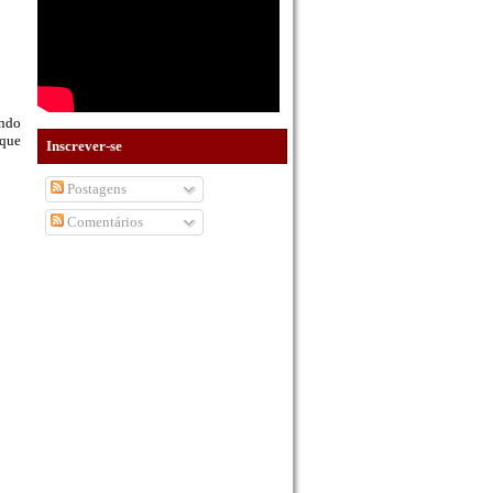
endo
 que
Inscrever-se
Postagens
Comentários