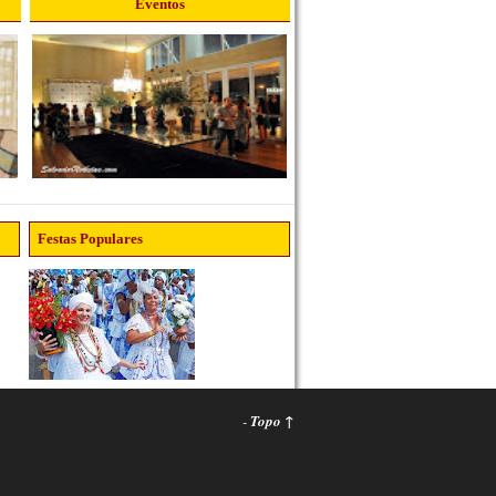
Eventos
Festas Populares
-
Topo ↑