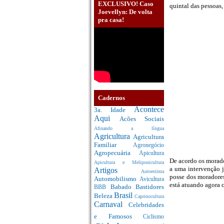
EXCLUSIVO! Caso
quintal das pessoas
Joevellyn: De volta
pra casa!
Cadernos
Acontece
3a. Idade
Aqui
Acões Sociais
Afinando a língua
Agricultura
Agricultura
Familiar
Agronegócio
Agropecuária
Apicultura
De acordo os morado
Apicultura e Meliponicultura
a uma intervenção j
Artigos
Autoestima
posse dos moradores
Automobilismo
Avicultura
está atuando agora
Babado
Bastidores
BBB
Brasil
Beleza
Caprinocultura
Carnaval
Celebridades
e Famosos
Ciclismo