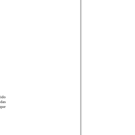
vido
 das
 que