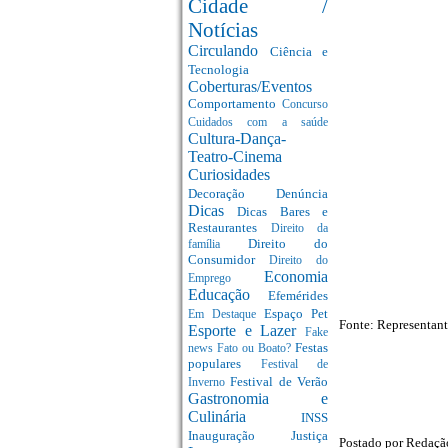
Cidade /
Notícias
Circulando
Ciência e
Tecnologia
Coberturas/Eventos
Comportamento
Concurso
Cuidados com a saúde
Cultura-Dança-
Teatro-Cinema
Curiosidades
Decoração
Denúncia
Dicas
Dicas Bares e
Restaurantes
Direito da
Direito do
família
Consumidor
Direito do
Economia
Emprego
Educação
Efemérides
Espaço Pet
Em Destaque
Fonte: Representant
Esporte e Lazer
Fake
Festas
news
Fato ou Boato?
populares
Festival de
Festival de Verão
Inverno
Gastronomia e
Culinária
INSS
Inauguração
Justiça
Postado por
Redaç