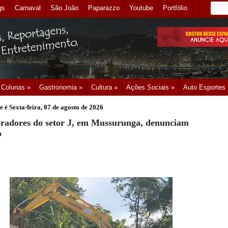
gs
Carnaval
São João
Paparazzo
Youtube
Portfólio
Colunas »
Gastronomia »
Cultura »
Ações Sociais »
Auto Esportes
e é
Sexta-feira, 07 de agosto de 2026
radores do setor J, em Mussurunga, denunciam
o