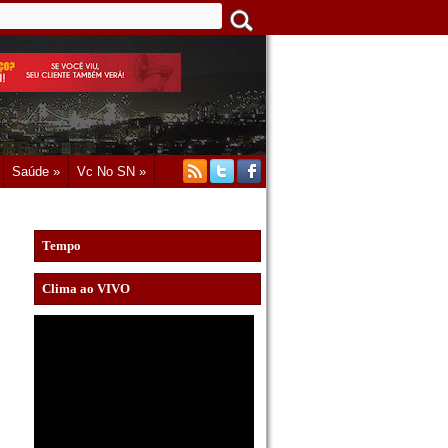
Saúde »
Vc No SN »
Tempo
Clima ao VIVO