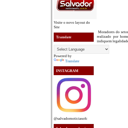
Visite o novo layout do
Site
Moradores do seto
realizado por hom
Translate
indiquem legalidade
Powered by
Translate
INSTAGRAM
@salvadornoticiasofc