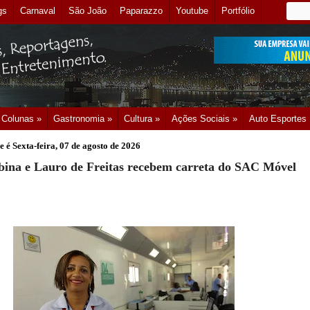
gs
Carnaval
São João
Paparazzo
Youtube
Portfólio
Colunas »
Gastronomia »
Cultura »
Ações Sociais »
Auto Esportes
e é
Sexta-feira, 07 de agosto de 2026
bina e Lauro de Freitas recebem carreta do SAC Móvel