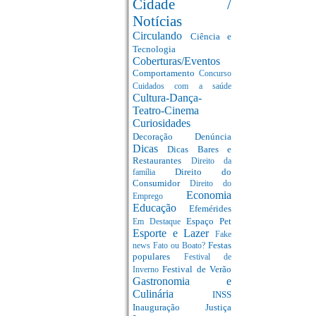
Cidade /
Notícias
Circulando
Ciência e
Tecnologia
Coberturas/Eventos
Comportamento
Concurso
Cuidados com a saúde
Cultura-Dança-
Teatro-Cinema
Curiosidades
Decoração
Denúncia
Dicas
Dicas Bares e
Restaurantes
Direito da
Direito do
família
Consumidor
Direito do
Economia
Emprego
Educação
Efemérides
Espaço Pet
Em Destaque
Esporte e Lazer
Fake
Festas
news
Fato ou Boato?
populares
Festival de
Festival de Verão
Inverno
Gastronomia e
Culinária
INSS
Inauguração
Justiça