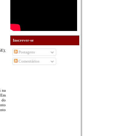
Inscrever-se
GE);
Postagens
Comentários
á na
. Em
l do
ento
anto