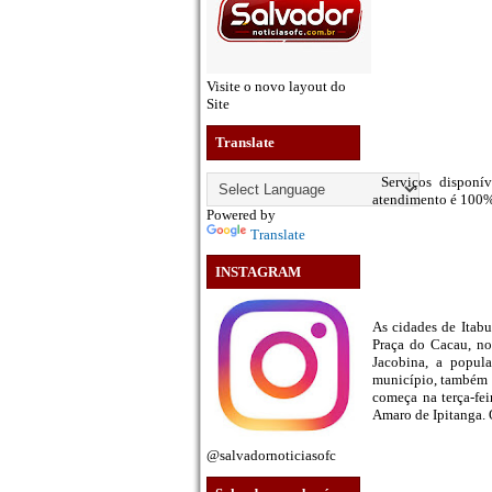
Visite o novo layout do
Site
Translate
Serviços disponív
atendimento é 100%
Powered by
Translate
INSTAGRAM
As cidades de Itabu
Praça do Cacau, no 
Jacobina, a popul
município, também a
começa na terça-fei
Amaro de Ipitanga. 
@salvadornoticiasofc