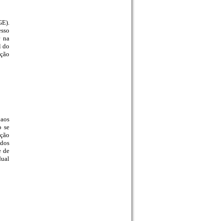
GE).
esso
r na
l do
ação
 aos
o se
ação
 dos
e de
ual