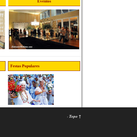
Eventos
Festas Populares
-
Topo ↑