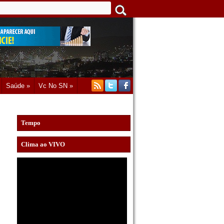
Saúde »
Vc No SN »
Tempo
Clima ao VIVO