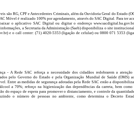
veis são RG, CPF e Antecedentes Criminais, além da Ouvidoria Geral do Estado (O
AC Móvel é realizado 100% por agendamento, através do SAC Digital. Para ter ac
 baixar o aplicativo SAC Digital ou digitar o endereço www.sacdigital.ba.gov.b
s informações, a Secretaria da Administração (Saeb) disponibiliza o site instituciona
.br) e o call center: (71) 4020-5353 (ligação de celular) ou 0800 071 5353 (lig
nça - A Rede SAC reforça a necessidade dos cidadãos redobrarem a atenção
ados pelo Governo do Estado e pela Organização Mundial de Saúde (OMS) a
el. Entre as medidas de segurança adotadas pela Rede SAC estão a disponibiliz
álcool a 70%; reforço na higienização das dependências da carreta, bem como
ão do espaço de espera para promover o distanciamento, e controle da quantidad
uzindo o número de pessoas no ambiente, como determina o Decreto Estad