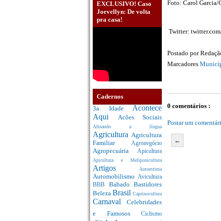
Foto: Carol Garci
EXCLUSIVO! Caso
Joevellyn: De volta
pra casa!
Twitter: twitter.co
Postado por
Redaç
Marcadores
Municí
Cadernos
0 comentários :
Acontece
3a. Idade
Aqui
Acões Sociais
Postar um comentár
Afinando a língua
Agricultura
Agricultura
←
Familiar
Agronegócio
Agropecuária
Apicultura
Apicultura e Meliponicultura
Artigos
Autoestima
Automobilismo
Avicultura
Babado
Bastidores
BBB
Brasil
Beleza
Caprinocultura
Carnaval
Celebridades
e Famosos
Ciclismo