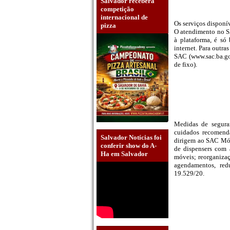
Salvador receberá
competição
internacional de
Os serviços disponí
pizza
O atendimento no S
à plataforma, é só
internet. Para outra
SAC (www.sac.ba.gov
de fixo).
Medidas de segura
cuidados recomend
Salvador Notícias foi
dirigem ao SAC Móv
conferir show do A-
de dispensers com 
Ha em Salvador
móveis; reorganizaç
agendamentos, red
19.529/20.