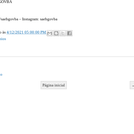
a/GOVBA
m/saebgovba – Instagram: saebgovba
ão
às
4/12/2021 05:00:00 PM
pios
io
Página inicial