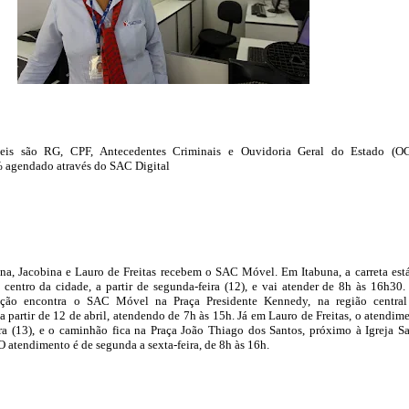
eis são RG, CPF, Antecedentes Criminais e Ouvidoria Geral do Estado (O
 agendado através do SAC Digital
na, Jacobina e Lauro de Freitas recebem o SAC Móvel. Em Itabuna, a carreta est
centro da cidade, a partir de segunda-feira (12), e vai atender de 8h às 16h30
ação encontra o SAC Móvel na Praça Presidente Kennedy, na região centra
 partir de 12 de abril, atendendo de 7h às 15h. Já em Lauro de Freitas, o atendim
ra (13), e o caminhão fica na Praça João Thiago dos Santos, próximo à Igreja S
O atendimento é de segunda a sexta-feira, de 8h às 16h.