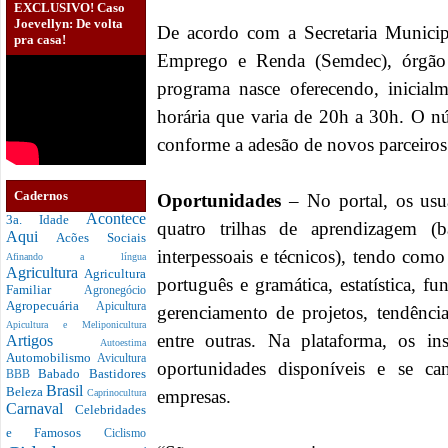
EXCLUSIVO! Caso
Joevellyn: De volta
De acordo com a Secretaria Munici
pra casa!
Emprego e Renda (Semdec), órgão
programa nasce oferecendo, inicial
horária que varia de 20h a 30h. O nú
conforme a adesão de novos parceiros
Cadernos
Oportunidades
– No portal, os usu
Acontece
3a. Idade
quatro trilhas de aprendizagem (bási
Aqui
Acões Sociais
interpessoais e técnicos), tendo com
Afinando a língua
Agricultura
Agricultura
português e gramática, estatística, f
Familiar
Agronegócio
Agropecuária
Apicultura
gerenciamento de projetos, tendênci
Apicultura e Meliponicultura
entre outras. Na plataforma, os i
Artigos
Autoestima
Automobilismo
Avicultura
oportunidades disponíveis e se can
Babado
Bastidores
BBB
Brasil
Beleza
empresas.
Caprinocultura
Carnaval
Celebridades
e Famosos
Ciclismo