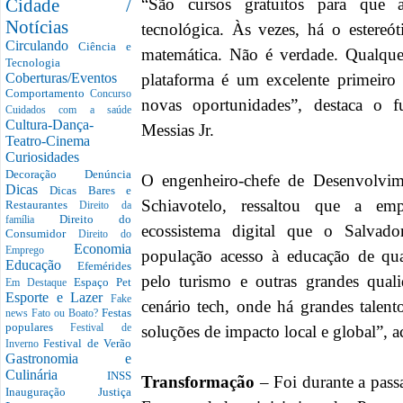
“São cursos gratuitos para que 
Cidade /
Notícias
tecnológica. Às vezes, há o estereó
Circulando
Ciência e
matemática. Não é verdade. Qualque
Tecnologia
plataforma é um excelente primeiro
Coberturas/Eventos
Comportamento
Concurso
novas oportunidades”, destaca o
Cuidados com a saúde
Cultura-Dança-
Messias Jr.
Teatro-Cinema
Curiosidades
Decoração
Denúncia
O engenheiro-chefe de Desenvolvi
Dicas
Dicas Bares e
Schiavotelo, ressaltou que a em
Restaurantes
Direito da
Direito do
família
ecossistema digital que o Salvad
Consumidor
Direito do
Economia
Emprego
população acesso à educação de qu
Educação
Efemérides
pelo turismo e outras grandes quali
Espaço Pet
Em Destaque
Esporte e Lazer
Fake
cenário tech, onde há grandes talento
Festas
news
Fato ou Boato?
populares
soluções de impacto local e global”, a
Festival de
Festival de Verão
Inverno
Gastronomia e
Culinária
INSS
Transformação
– Foi durante a pas
Inauguração
Justiça