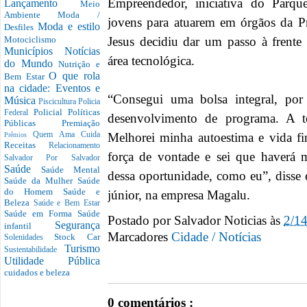
Empreendedor, iniciativa do Parqu
Lançamento
Meio
Ambiente
Moda /
jovens para atuarem em órgãos da Pr
Moda e estilo
Desfiles
Jesus decidiu dar um passo à frente 
Motociclismo
Municípios
Notícias
área tecnológica.
do Mundo
Nutrição e
O que rola
Bem Estar
na cidade: Eventos e
“Consegui uma bolsa integral, po
Música
Piscicultura
Policia
Policial
Políticas
Federal
desenvolvimento de programa. A t
Públicas
Premiação
Melhorei minha autoestima e vida f
Quem Ama Cuida
Prêmios
Receitas
Relacionamento
força de vontade e sei que haverá m
Salvador Por Salvador
Saúde
Saúde Mental
dessa oportunidade, como eu”, disse 
Saúde da Mulher
Saúde
do Homem
Saúde e
júnior, na empresa Magalu.
Beleza
Saúde e Bem Estar
Saúde em Forma
Saúde
Postado por
Salvador Noticias
às
2/1
Segurança
infantil
Marcadores
Cidade / Notícias
Stock Car
Solenidades
Turismo
Sustentabilidade
Utilidade Pública
cuidados e beleza
0 comentários :