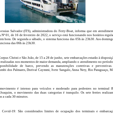
vessias Salvador (ITS), administradora do Ferry-Boat, informa que em atendimen
 01, de 16 de fevereiro de 2022, o serviço está funcionando nos horários regula
 em hora. De segunda a sábado, o sistema funciona das 05h às 23h30. Aos doming
 funciona das 06h às 23h30.
Corpus Christi e São João, de 15 a 28 de junho, sete embarcações estarão à disposiç
o realizadas nos momentos de maior demanda, ampliando o atendimento no período
onibilidade de barco, prevendo as manutenções corretivas e preventivas
umbi dos Palmares, Dorival Caymmi, Ivete Sangalo, Anna Nery, Rio Paraguaçu, M
.
movimento é intenso para veículos e moderado para pedestres no terminal
oaquim, o movimento das duas categorias é tranquilo. Os sete ferries realiza
das a cada 30 minutos.
a Covid-19: São considerados limites de ocupação dos terminais e embarcaç