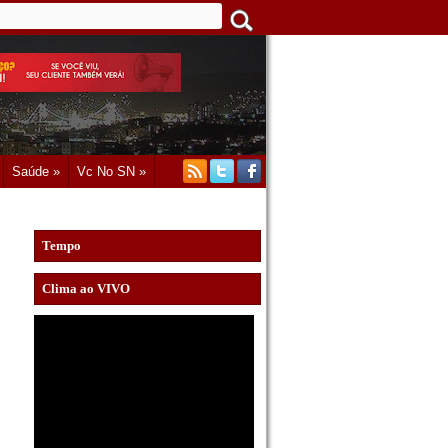
Saúde »
Vc No SN »
Tempo
Clima ao VIVO