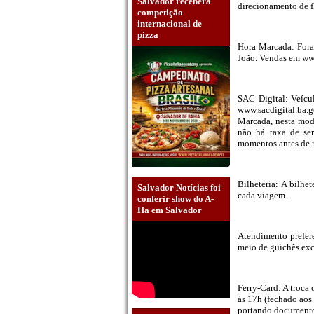
Salvador receberá
direcionamento de f
competição
internacional de
pizza
Hora Marcada: Foram
João. Vendas em www
SAC Digital: Veícu
www.sacdigital.ba.
Marcada, nesta mod
não há taxa de ser
momentos antes de r
Bilheteria: A bilhe
Salvador Notícias foi
cada viagem.
conferir show do A-
Ha em Salvador
Atendimento prefere
meio de guichês exc
Ferry-Card: A troca
às 17h (fechado aos
portando documento