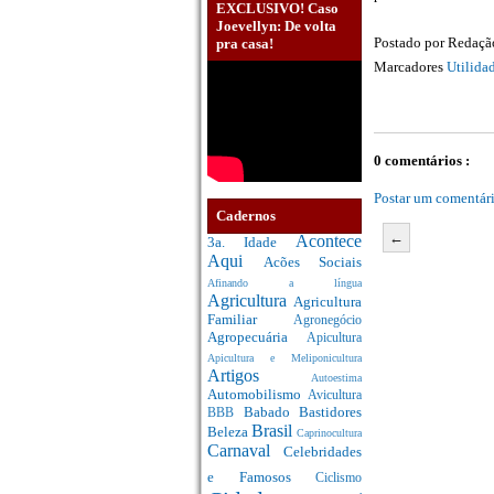
EXCLUSIVO! Caso
Joevellyn: De volta
Postado por
Redaç
pra casa!
Marcadores
Utilida
0 comentários :
Postar um comentár
Cadernos
←
Acontece
3a. Idade
Aqui
Acões Sociais
Afinando a língua
Agricultura
Agricultura
Familiar
Agronegócio
Agropecuária
Apicultura
Apicultura e Meliponicultura
Artigos
Autoestima
Automobilismo
Avicultura
Babado
Bastidores
BBB
Brasil
Beleza
Caprinocultura
Carnaval
Celebridades
e Famosos
Ciclismo