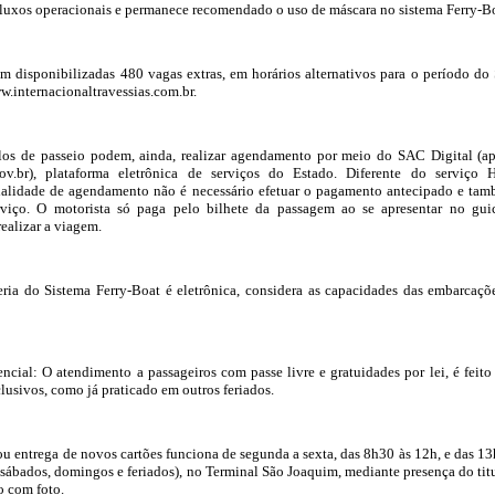
luxos operacionais e permanece recomendado o uso de máscara no sistema Ferry-Bo
 disponibilizadas 480 vagas extras, em horários alternativos para o período do
.internacionaltravessias.com.br.
los de passeio podem, ainda, realizar agendamento por meio do SAC Digital (a
gov.br), plataforma eletrônica de serviços do Estado. Diferente do serviço 
alidade de agendamento não é necessário efetuar o pagamento antecipado e ta
viço. O motorista só paga pelo bilhete da passagem ao se apresentar no gui
ealizar a viagem.
teria do Sistema Ferry-Boat é eletrônica, considera as capacidades das embarcaçõ
ncial: O atendimento a passageiros com passe livre e gratuidades por lei, é feito
lusivos, como já praticado em outros feriados.
 ou entrega de novos cartões funciona de segunda a sexta, das 8h30 às 12h, e das 1
 sábados, domingos e feriados), no Terminal São Joaquim, mediante presença do titu
 com foto.