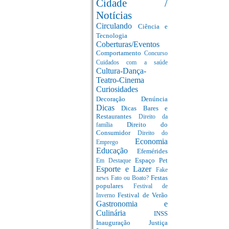
Cidade /
Notícias
Circulando
Ciência e
Tecnologia
Coberturas/Eventos
Comportamento
Concurso
Cuidados com a saúde
Cultura-Dança-
Teatro-Cinema
Curiosidades
Decoração
Denúncia
Dicas
Dicas Bares e
Restaurantes
Direito da
Direito do
família
Consumidor
Direito do
Economia
Emprego
Educação
Efemérides
Espaço Pet
Em Destaque
Esporte e Lazer
Fake
Festas
news
Fato ou Boato?
populares
Festival de
Festival de Verão
Inverno
Gastronomia e
Culinária
INSS
Inauguração
Justiça