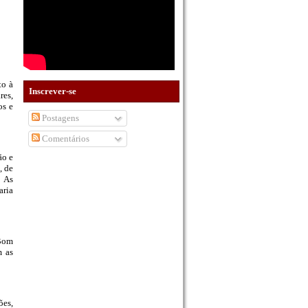
to à
Inscrever-se
res,
os e
Postagens
Comentários
ão e
, de
. As
aria
 Bom
m as
ões,