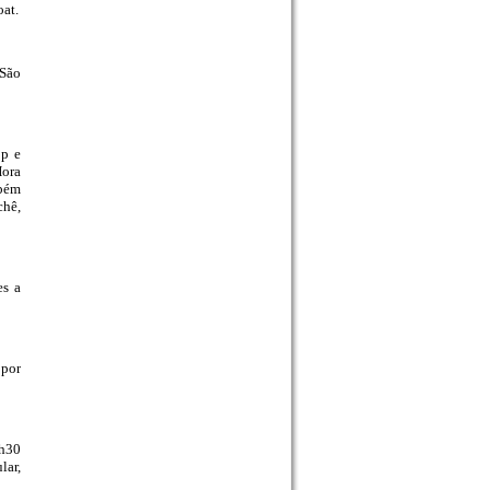
at.
 São
pp e
Hora
mbém
chê,
es a
 por
3h30
lar,