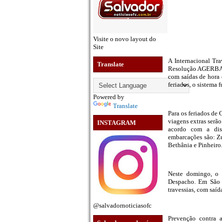
Visite o novo layout do
Site
A Internacional Tra
Translate
Resolução AGERBA Nº
com saídas de hora
feriados, o sistema
Powered by
Translate
Para os feriados de 
viagens extras serã
INSTAGRAM
acordo com a disp
embarcações são: Z
Bethânia e Pinheiro
Neste domingo, o 
Despacho. Em São J
travessias, com saí
@salvadornoticiasofc
Prevenção contra 