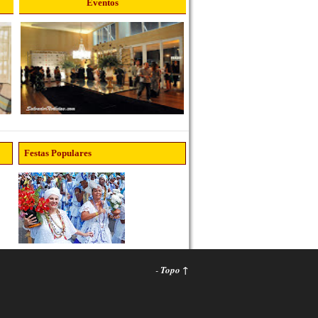
Eventos
Festas Populares
-
Topo ↑