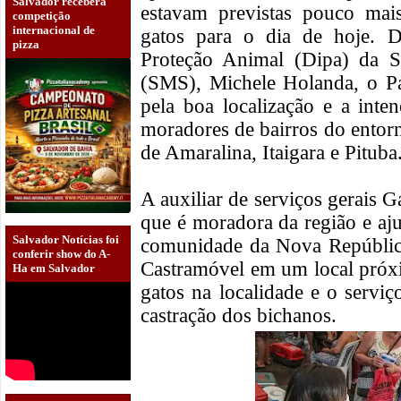
Salvador receberá
estavam previstas pouco mai
competição
internacional de
gatos para o dia de hoje. 
pizza
Proteção Animal (Dipa) da S
(SMS), Michele Holanda, o Pa
pela boa localização e a int
moradores de bairros do entor
de Amaralina, Itaigara e Pituba
A auxiliar de serviços gerais G
que é moradora da região e aj
Salvador Notícias foi
comunidade da Nova República,
conferir show do A-
Castramóvel em um local próx
Ha em Salvador
gatos na localidade e o servi
castração dos bichanos.