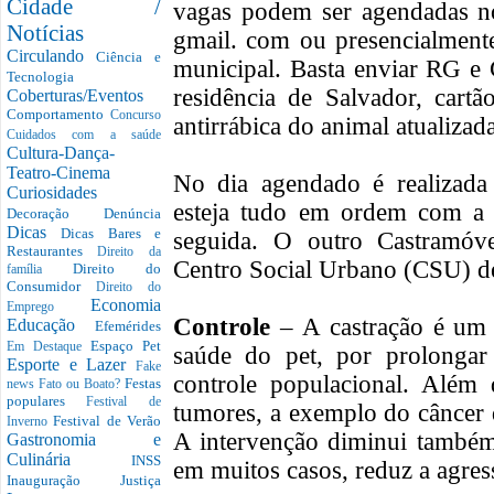
Cidade /
vagas podem ser agendadas n
Notícias
gmail. com ou presencialment
Circulando
Ciência e
municipal. Basta enviar RG e
Tecnologia
residência de Salvador, cart
Coberturas/Eventos
Comportamento
Concurso
antirrábica do animal atualizada
Cuidados com a saúde
Cultura-Dança-
Teatro-Cinema
No dia agendado é realizada
Curiosidades
esteja tudo em ordem com a s
Decoração
Denúncia
Dicas
Dicas Bares e
seguida. O outro Castramóv
Restaurantes
Direito da
Centro Social Urbano (CSU) d
Direito do
família
Consumidor
Direito do
Economia
Emprego
Controle
– A castração é um 
Educação
Efemérides
Espaço Pet
Em Destaque
saúde do pet, por prolongar
Esporte e Lazer
Fake
controle populacional. Além
Festas
news
Fato ou Boato?
populares
Festival de
tumores, a exemplo do câncer 
Festival de Verão
Inverno
A intervenção diminui também 
Gastronomia e
Culinária
INSS
em muitos casos, reduz a agres
Inauguração
Justiça