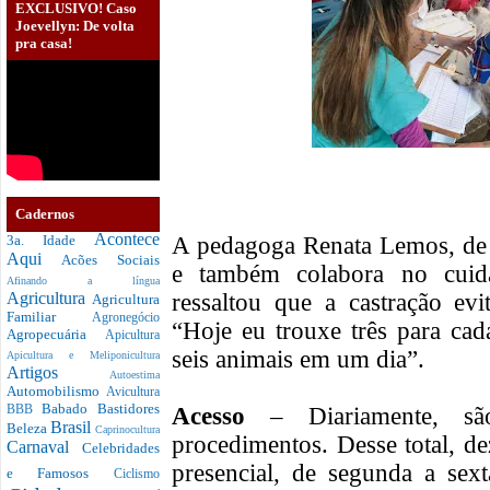
EXCLUSIVO! Caso
Joevellyn: De volta
pra casa!
Cadernos
Acontece
A pedagoga Renata Lemos, de
3a. Idade
Aqui
Acões Sociais
e também colabora no cuid
Afinando a língua
ressaltou que a castração ev
Agricultura
Agricultura
Familiar
Agronegócio
“Hoje eu trouxe três para cada
Agropecuária
Apicultura
seis animais em um dia”.
Apicultura e Meliponicultura
Artigos
Autoestima
Automobilismo
Avicultura
Babado
Bastidores
Acesso
– Diariamente, s
BBB
Brasil
Beleza
Caprinocultura
procedimentos. Desse total, d
Carnaval
Celebridades
presencial, de segunda a sex
e Famosos
Ciclismo