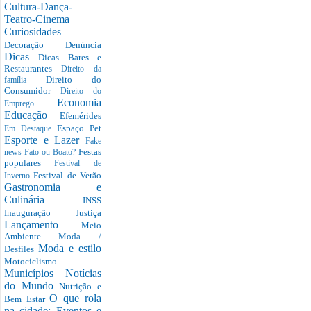
Cultura-Dança-
Teatro-Cinema
Curiosidades
Decoração
Denúncia
Dicas
Dicas Bares e
Restaurantes
Direito da
Direito do
família
Consumidor
Direito do
Economia
Emprego
Educação
Efemérides
Espaço Pet
Em Destaque
Esporte e Lazer
Fake
Festas
news
Fato ou Boato?
populares
Festival de
Festival de Verão
Inverno
Gastronomia e
Culinária
INSS
Inauguração
Justiça
Lançamento
Meio
Ambiente
Moda /
Moda e estilo
Desfiles
Motociclismo
Municípios
Notícias
do Mundo
Nutrição e
O que rola
Bem Estar
na cidade: Eventos e