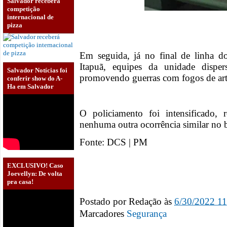
Salvador receberá
competição
internacional de
pizza
Em seguida, já no final de linha 
Itapuã, equipes da unidade dispe
Salvador Notícias foi
promovendo guerras com fogos de arti
conferir show do A-
Ha em Salvador
O policiamento foi intensificado,
nenhuma outra ocorrência similar no b
Fonte: DCS | PM
EXCLUSIVO! Caso
Joevellyn: De volta
pra casa!
Postado por
Redação
às
6/30/2022 1
Marcadores
Segurança