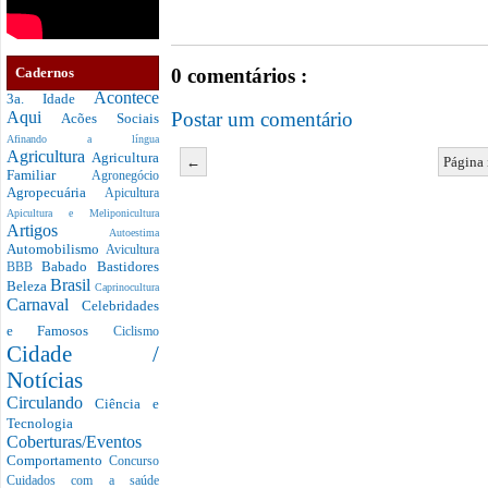
Cadernos
0 comentários :
Acontece
3a. Idade
Postar um comentário
Aqui
Acões Sociais
Afinando a língua
Agricultura
Agricultura
←
Página 
Familiar
Agronegócio
Agropecuária
Apicultura
Apicultura e Meliponicultura
Artigos
Autoestima
Automobilismo
Avicultura
Babado
Bastidores
BBB
Brasil
Beleza
Caprinocultura
Carnaval
Celebridades
e Famosos
Ciclismo
Cidade /
Notícias
Circulando
Ciência e
Tecnologia
Coberturas/Eventos
Comportamento
Concurso
Cuidados com a saúde