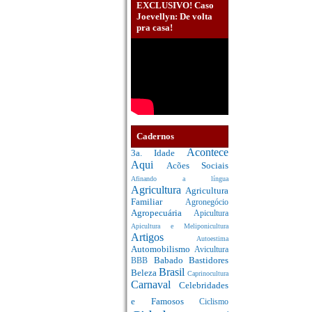
EXCLUSIVO! Caso
Joevellyn: De volta
pra casa!
Cadernos
Acontece
3a. Idade
Aqui
Acões Sociais
Afinando a língua
Agricultura
Agricultura
Familiar
Agronegócio
Agropecuária
Apicultura
Apicultura e Meliponicultura
Artigos
Autoestima
Automobilismo
Avicultura
Babado
Bastidores
BBB
Brasil
Beleza
Caprinocultura
Carnaval
Celebridades
e Famosos
Ciclismo