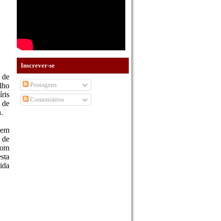
Inscrever-se
 de
Postagens
lho
ris
Comentários
 de
.
 em
 de
com
sta
ida