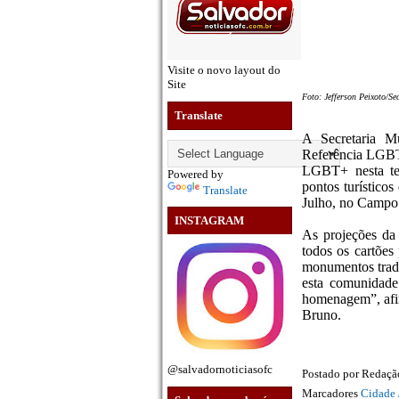
Visite o novo layout do
Site
Foto: Jefferson Peixoto/S
Translate
A Secretaria M
Referência LGBT+
LGBT+ nesta ter
Powered by
pontos turístico
Translate
Julho, no Campo 
INSTAGRAM
As projeções da 
todos os cartões
monumentos tradi
esta comunidade
homenagem”, afi
Bruno.
@salvadornoticiasofc
Postado por
Redaç
Marcadores
Cidade 