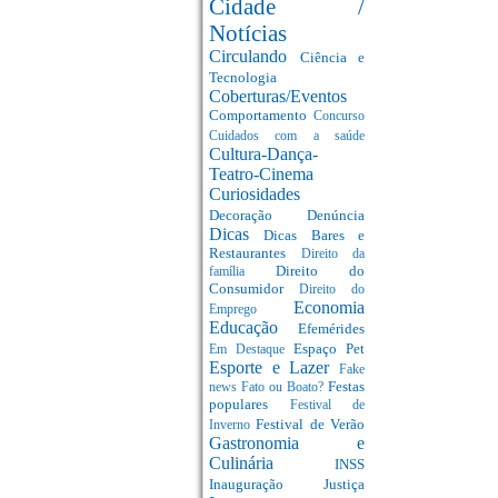
Cidade /
Notícias
Circulando
Ciência e
Tecnologia
Coberturas/Eventos
Comportamento
Concurso
Cuidados com a saúde
Cultura-Dança-
Teatro-Cinema
Curiosidades
Decoração
Denúncia
Dicas
Dicas Bares e
Restaurantes
Direito da
Direito do
família
Consumidor
Direito do
Economia
Emprego
Educação
Efemérides
Espaço Pet
Em Destaque
Esporte e Lazer
Fake
Festas
news
Fato ou Boato?
populares
Festival de
Festival de Verão
Inverno
Gastronomia e
Culinária
INSS
Inauguração
Justiça