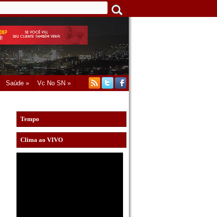
Saúde »
Vc No SN »
Tempo
Clima ao VIVO