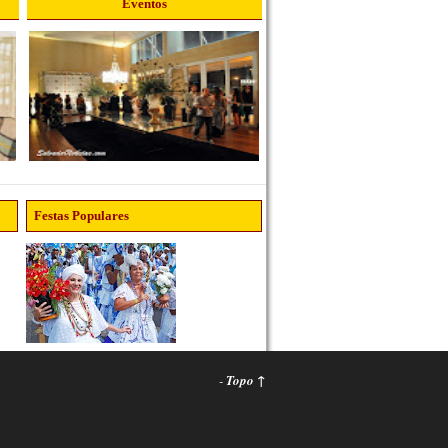
Eventos
Festas Populares
-
Topo ↑