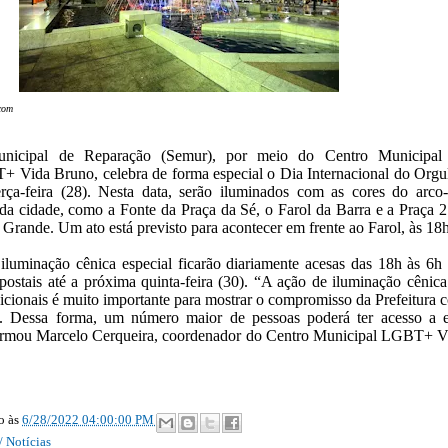
ecom
unicipal de Reparação (Semur), por meio do Centro Municipal
 Vida Bruno, celebra de forma especial o Dia Internacional do Orgu
ça-feira (28). Nesta data, serão iluminados com as cores do arco-í
s da cidade, como a Fonte da Praça da Sé, o Farol da Barra e a Praça 2
Grande. Um ato está previsto para acontecer em frente ao Farol, às 18h
iluminação cênica especial ficarão diariamente acesas das 18h às 6h
 postais até a próxima quinta-feira (30). “A ação de iluminação cênica
cionais é muito importante para mostrar o compromisso da Prefeitura 
. Dessa forma, um número maior de pessoas poderá ter acesso a e
rmou Marcelo Cerqueira, coordenador do Centro Municipal LGBT+ V
ão
às
6/28/2022 04:00:00 PM
/ Notícias