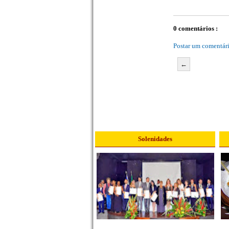
0 comentários :
Postar um comentár
←
Solenidades