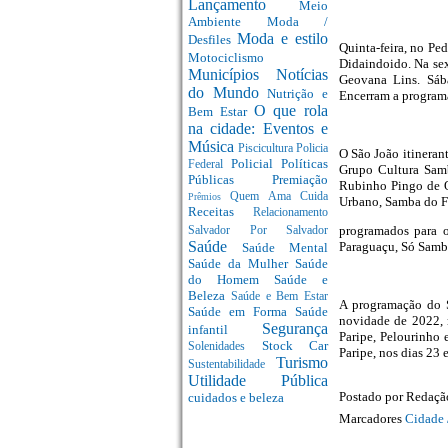
Lançamento
Meio
Ambiente
Moda /
Moda e estilo
Desfiles
Quinta-feira, no Pe
Motociclismo
Didaindoido. Na sex
Municípios
Notícias
Geovana Lins. Sáb
do Mundo
Nutrição e
Encerram a programa
O que rola
Bem Estar
na cidade: Eventos e
Música
Piscicultura
Policia
O São João itineran
Policial
Políticas
Federal
Grupo Cultura Samb
Públicas
Premiação
Rubinho Pingo de O
Quem Ama Cuida
Prêmios
Urbano, Samba do F
Receitas
Relacionamento
programados para 
Salvador Por Salvador
Saúde
Paraguaçu, Só Samb
Saúde Mental
Saúde da Mulher
Saúde
do Homem
Saúde e
Beleza
Saúde e Bem Estar
A programação do S
Saúde em Forma
Saúde
novidade de 2022, 
Segurança
infantil
Paripe, Pelourinho 
Stock Car
Solenidades
Paripe, nos dias 23
Turismo
Sustentabilidade
Utilidade Pública
Postado por
Redaç
cuidados e beleza
Marcadores
Cidade 