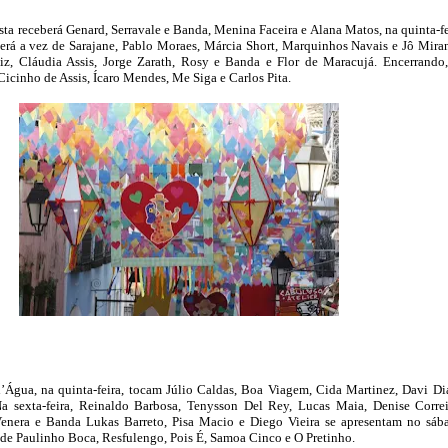
sta receberá Genard, Serravale e Banda, Menina Faceira e Alana Matos, na quinta-fe
 será a vez de Sarajane, Pablo Moraes, Márcia Short, Marquinhos Navais e Jô Mira
iz, Cláudia Assis, Jorge Zarath, Rosy e Banda e Flor de Maracujá. Encerrando
icinho de Assis, Ícaro Mendes, Me Siga e Carlos Pita.
’Água, na quinta-feira, tocam Júlio Caldas, Boa Viagem, Cida Martinez, Davi Di
 sexta-feira, Reinaldo Barbosa, Tenysson Del Rey, Lucas Maia, Denise Corre
enera e Banda Lukas Barreto, Pisa Macio e Diego Vieira se apresentam no sáb
de Paulinho Boca, Resfulengo, Pois É, Samoa Cinco e O Pretinho.