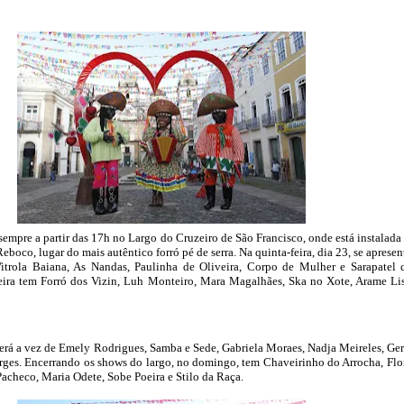
mpre a partir das 17h no Largo do Cruzeiro de São Francisco, onde está instalada 
Reboco, lugar do mais autêntico forró pé de serra. Na quinta-feira, dia 23, se aprese
itrola Baiana, As Nandas, Paulinha de Oliveira, Corpo de Mulher e Sarapatel
feira tem Forró dos Vizin, Luh Monteiro, Mara Magalhães, Ska no Xote, Arame Li
será a vez de Emely Rodrigues, Samba e Sede, Gabriela Moraes, Nadja Meireles, Ge
ges. Encerrando os shows do largo, no domingo, tem Chaveirinho do Arrocha, Flo
acheco, Maria Odete, Sobe Poeira e Stilo da Raça.