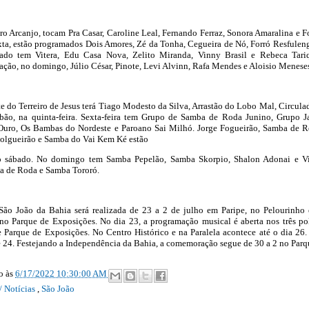
dro Arcanjo, tocam Pra Casar, Caroline Leal, Fernando Ferraz, Sonora Amaralina e F
ta, estão programados Dois Amores, Zé da Tonha, Cegueira de Nó, Forró Resfulen
ado tem Vitera, Edu Casa Nova, Zelito Miranda, Vinny Brasil e Rebeca Tari
ção, no domingo, Júlio César, Pinote, Levi Alvinn, Rafa Mendes e Aloisio Menese
te do Terreiro de Jesus terá Tiago Modesto da Silva, Arrastão do Lobo Mal, Circula
ão, na quinta-feira. Sexta-feira tem Grupo de Samba de Roda Junino, Grupo J
uro, Os Bambas do Nordeste e Paroano Sai Milhó. Jorge Fogueirão, Samba de 
olgueirão e Samba do Vai Kem Ké estão
o sábado. No domingo tem Samba Pepelão, Samba Skorpio, Shalon Adonai e V
a de Roda e Samba Tororó.
ão João da Bahia será realizada de 23 a 2 de julho em Paripe, no Pelourinho 
no Parque de Exposições. No dia 23, a programação musical é aberta nos três po
e Parque de Exposições. No Centro Histórico e na Paralela acontece até o dia 26
 e 24. Festejando a Independência da Bahia, a comemoração segue de 30 a 2 no Parq
ão
às
6/17/2022 10:30:00 AM
/ Notícias
,
São João