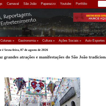
gs
Carnaval
São João
Paparazzo
Youtube
Portfólio
Colunas »
Gastronomia »
Cultura »
Ações Sociais »
Auto Esportes
e é
Sexta-feira, 07 de agosto de 2026
az grandes atrações e manifestações do São João tradicion