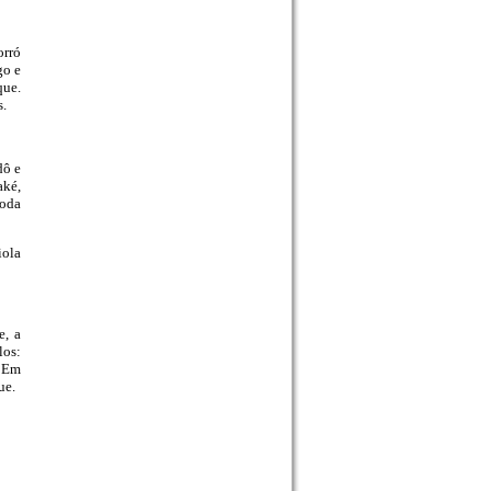
orró
go e
que.
s.
dô e
aké,
Roda
iola
e, a
los:
. Em
ue.