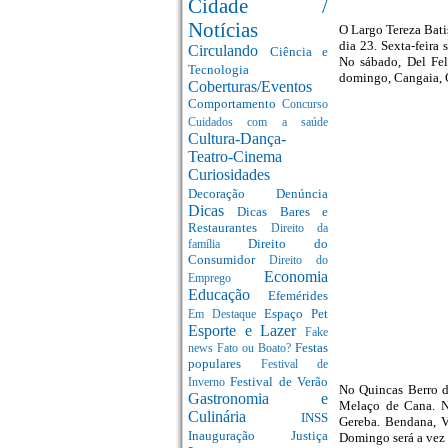
Cidade /
Notícias
O Largo Tereza Bati
dia 23. Sexta-feira
Circulando
Ciência e
No sábado, Del Fel
Tecnologia
domingo, Cangaia, C
Coberturas/Eventos
Comportamento
Concurso
Cuidados com a saúde
Cultura-Dança-
Teatro-Cinema
Curiosidades
Decoração
Denúncia
Dicas
Dicas Bares e
Restaurantes
Direito da
Direito do
família
Consumidor
Direito do
Economia
Emprego
Educação
Efemérides
Espaço Pet
Em Destaque
Esporte e Lazer
Fake
Festas
news
Fato ou Boato?
populares
Festival de
Festival de Verão
Inverno
No Quincas Berro d
Gastronomia e
Melaço de Cana. Na
Culinária
INSS
Gereba. Bendana, V
Inauguração
Justiça
Domingo será a vez 