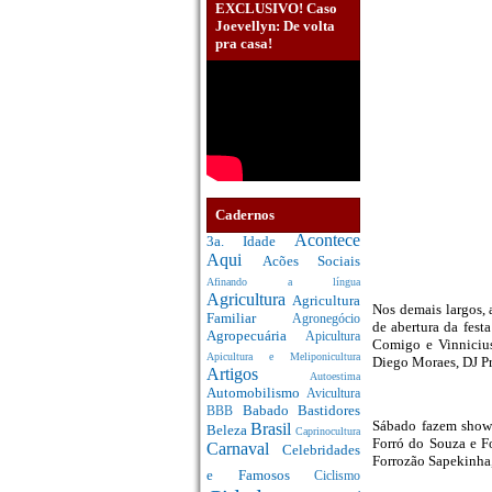
EXCLUSIVO! Caso
Joevellyn: De volta
pra casa!
Cadernos
Acontece
3a. Idade
Aqui
Acões Sociais
Afinando a língua
Agricultura
Agricultura
Nos demais largos,
Familiar
Agronegócio
de abertura da fes
Agropecuária
Apicultura
Comigo e Vinnicius
Apicultura e Meliponicultura
Diego Moraes, DJ P
Artigos
Autoestima
Automobilismo
Avicultura
Babado
Bastidores
BBB
Sábado fazem show 
Brasil
Beleza
Caprinocultura
Forró do Souza e F
Carnaval
Celebridades
Forrozão Sapekinha,
e Famosos
Ciclismo