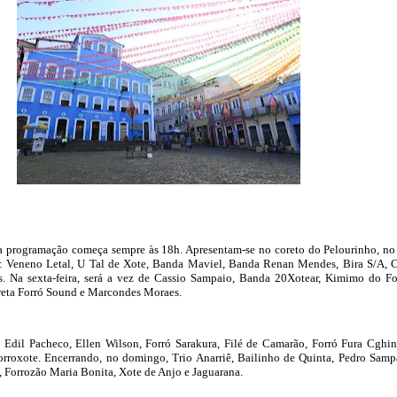
 a programação começa sempre às 18h. Apresentam-se no coreto do Pelourinho, no
ta: Veneno Letal, U Tal de Xote, Banda Maviel, Banda Renan Mendes, Bira S/A, 
. Na sexta-feira, será a vez de Cassio Sampaio, Banda 20Xotear, Kimimo do Fo
reta Forró Sound e Marcondes Moraes.
Edil Pacheco, Ellen Wilson, Forró Sarakura, Filé de Camarão, Forró Fura Cghin
orroxote. Encerrando, no domingo, Trio Anarriê, Bailinho de Quinta, Pedro Samp
 Forrozão Maria Bonita, Xote de Anjo e Jaguarana.