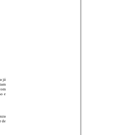
a já
ntam
 com
so e
ruza
r de