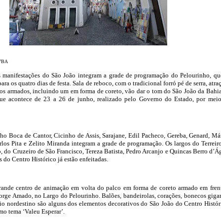
OVBA
s manifestações do São João integram a grade de programação do Pelourinho, qu
ara os quatro dias de festa. Sala de reboco, com o tradicional forró pé de serra, atra
lcos armados, incluindo um em forma de coreto, vão dar o tom do São João da Bahi
que acontece de 23 a 26 de junho, realizado pelo Governo do Estado, por mei
o Boca de Cantor, Cicinho de Assis, Sarajane, Edil Pacheco, Gereba, Genard, Má
arlos Pita e Zelito Miranda integram a grade de programação. Os largos do Terreir
o, do Cruzeiro de São Francisco, Tereza Batista, Pedro Arcanjo e Quincas Berro d’Á
s do Centro Histórico já estão enfeitadas.
 grande centro de animação em volta do palco em forma de coreto armado em fren
rge Amado, no Largo do Pelourinho. Balões, bandeirolas, corações, bonecos giga
io nordestino são alguns dos elementos decorativos do São João do Centro Histór
mo tema ‘Valeu Esperar’.