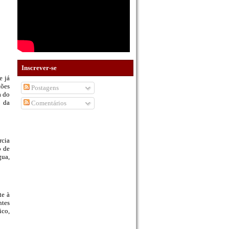
Inscrever-se
e já
ções
Postagens
a do
o da
Comentários
rcia
o de
gua,
te à
ntes
ico,