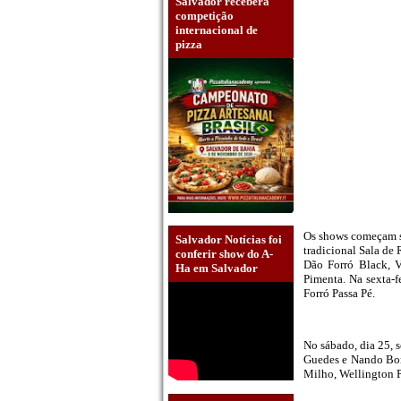
Salvador receberá
competição
internacional de
pizza
Os shows começam se
Salvador Notícias foi
tradicional Sala de 
conferir show do A-
Dão Forró Black, V
Ha em Salvador
Pimenta. Na sexta-
Forró Passa Pé.
No sábado, dia 25, 
Guedes e Nando Bor
Milho, Wellington P