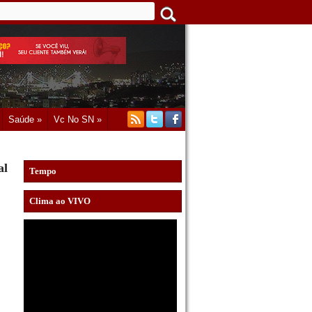
Saúde »
Vc No SN »
al
Tempo
Clima ao VIVO