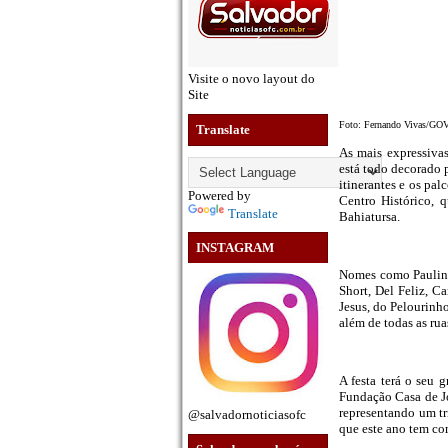
Visite o novo layout do
Site
Foto: Fernando Vivas/G
Translate
As mais expressiva
está todo decorado p
itinerantes e os pa
Powered by
Centro Histórico, 
Translate
Bahiatursa.
INSTAGRAM
Nomes como Paulinh
Short, Del Feliz, C
Jesus, do Pelourinh
além de todas as rua
A festa terá o seu
Fundação Casa de Jo
representando um tr
@salvadornoticiasofc
que este ano tem co