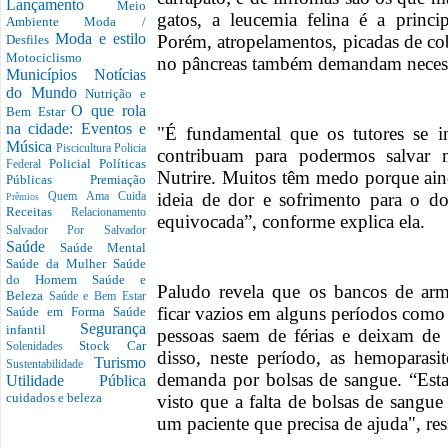
Lançamento
Meio
gatos, a leucemia felina é a princi
Ambiente
Moda /
Moda e estilo
Porém, atropelamentos, picadas de cob
Desfiles
Motociclismo
no pâncreas também demandam necess
Municípios
Notícias
do Mundo
Nutrição e
O que rola
Bem Estar
na cidade: Eventos e
"É fundamental que os tutores se 
Música
Piscicultura
Policia
contribuam para podermos salvar m
Policial
Políticas
Federal
Nutrire. Muitos têm medo porque ai
Públicas
Premiação
ideia de dor e sofrimento para o 
Quem Ama Cuida
Prêmios
Receitas
Relacionamento
equivocada”, conforme explica ela.
Salvador Por Salvador
Saúde
Saúde Mental
Saúde da Mulher
Saúde
do Homem
Saúde e
Paludo revela que os bancos de ar
Beleza
Saúde e Bem Estar
ficar vazios em alguns períodos como
Saúde em Forma
Saúde
Segurança
infantil
pessoas saem de férias e deixam de
Stock Car
Solenidades
disso, neste período, as hemoparasi
Turismo
Sustentabilidade
demanda por bolsas de sangue. “Esta
Utilidade Pública
cuidados e beleza
visto que a falta de bolsas de sangue
um paciente que precisa de ajuda", res