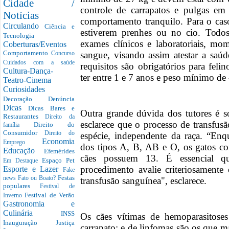
Cidade /
controle de carrapatos e pulgas em 
Notícias
comportamento tranquilo. Para o cas
Circulando
Ciência e
estiverem prenhes ou no cio. Todos
Tecnologia
exames clínicos e laboratoriais, mo
Coberturas/Eventos
Comportamento
sangue, visando assim atestar a sa
Concurso
Cuidados com a saúde
requisitos são obrigatórios para fel
Cultura-Dança-
ter entre 1 e 7 anos e peso mínimo d
Teatro-Cinema
Curiosidades
Decoração
Denúncia
Dicas
Dicas Bares e
Outra grande dúvida dos tutores é 
Restaurantes
Direito da
esclarece que o processo de transfus
Direito do
família
Consumidor
Direito do
espécie, independente da raça. “En
Economia
Emprego
dos tipos A, B, AB e O, os gatos co
Educação
Efemérides
cães possuem 13. É essencial qu
Espaço Pet
Em Destaque
procedimento avalie criteriosamente 
Esporte e Lazer
Fake
Festas
news
Fato ou Boato?
transfusão sanguínea", esclarece.
populares
Festival de
Festival de Verão
Inverno
Gastronomia e
Culinária
INSS
Os cães vítimas de hemoparasitos
Inauguração
Justiça
carrapato; e de linfomas são os que 