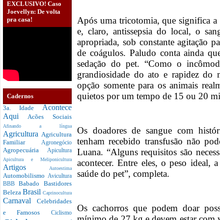
EXCLUSIVO! Caso
Joevellyn: De volta
Após uma tricotomia, que significa a 
pra casa!
e, claro, antissepsia do local, o sa
apropriada, sob constante agitação p
de coágulos. Paludo conta ainda que 
sedação do pet. “Como o incômo
grandiosidade do ato e rapidez do 
opção somente para os animais real
quietos por um tempo de 15 ou 20 mi
Cadernos
Acontece
3a. Idade
Aqui
Acões Sociais
Afinando a língua
Os doadores de sangue com histór
Agricultura
Agricultura
tenham recebido transfusão não pod
Familiar
Agronegócio
Agropecuária
Luana. “Alguns requisitos são neces
Apicultura
Apicultura e Meliponicultura
acontecer. Entre eles, o peso ideal,
Artigos
Autoestima
saúde do pet”, completa.
Automobilismo
Avicultura
Babado
Bastidores
BBB
Brasil
Beleza
Caprinocultura
Carnaval
Celebridades
Os cachorros que podem doar poss
e Famosos
Ciclismo
mínimo de 27 kg e devem estar com v