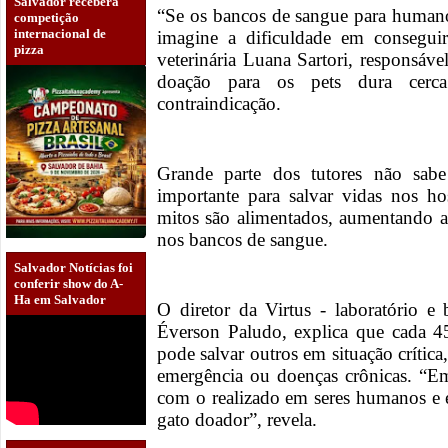
Salvador receberá
“Se os bancos de sangue para humano
competição
internacional de
imagine a dificuldade em conseguir
pizza
veterinária Luana Sartori, responsáv
doação para os pets dura cer
contraindicação.
Grande parte dos tutores não sab
importante para salvar vidas nos hos
mitos são alimentados, aumentando a
nos bancos de sangue.
Salvador Notícias foi
conferir show do A-
Ha em Salvador
O diretor da Virtus - laboratório 
Éverson Paludo, explica que cada 
pode salvar outros em situação crítica
emergência ou doenças crônicas. “Em
com o realizado em seres humanos e 
gato doador”, revela.