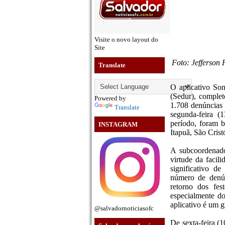
Visite o novo layout do
Site
Foto: Jefferson
Translate
O aplicativo So
(Sedur), comple
Powered by
1.708 denúncias 
Translate
segunda-feira (
período, foram b
INSTAGRAM
Itapuã, São Crist
A subcoordenado
virtude da facil
significativo d
número de denún
retorno dos fest
especialmente do
aplicativo é um 
@salvadornoticiasofc
De sexta-feira (