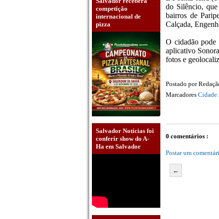
Salvador receberá
do Silêncio, qu
competição
bairros de Parip
internacional de
Calçada, Engenho
pizza
O cidadão pode f
aplicativo Sonor
fotos e geolocali
Postado por
Redaç
Marcadores
Cidade 
Salvador Notícias foi
0 comentários :
conferir show do A-
Ha em Salvador
Postar um comentár
←