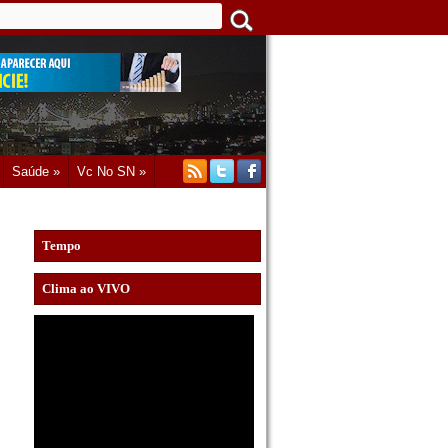
Saúde »
Vc No SN »
Tempo
Clima ao VIVO