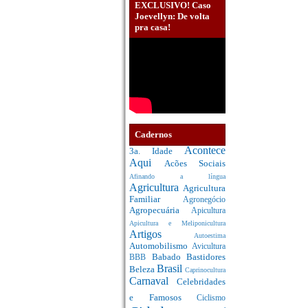
EXCLUSIVO! Caso
Joevellyn: De volta
pra casa!
Cadernos
Acontece
3a. Idade
Aqui
Acões Sociais
Afinando a língua
Agricultura
Agricultura
Familiar
Agronegócio
Agropecuária
Apicultura
Apicultura e Meliponicultura
Artigos
Autoestima
Automobilismo
Avicultura
Babado
Bastidores
BBB
Brasil
Beleza
Caprinocultura
Carnaval
Celebridades
e Famosos
Ciclismo