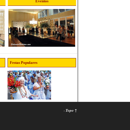
Eventos
Festas Populares
-
Topo ↑