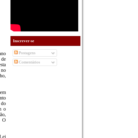
Inscrever-se
Postagens
ano
 de
Comentários
sta
 no
ho,
 em
nto
 do
m o
ão,
. O
Lei