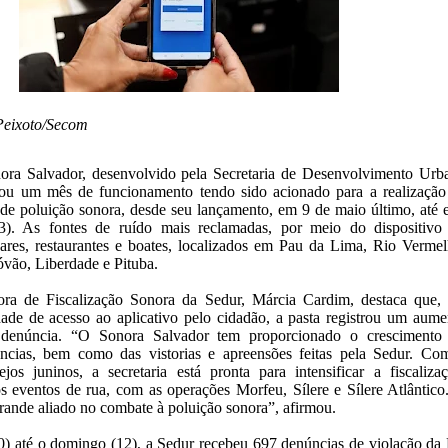
 Peixoto/Secom
nora Salvador, desenvolvido pela Secretaria de Desenvolvimento Urb
tou um mês de funcionamento tendo sido acionado para a realização
de poluição sonora, desde seu lançamento, em 9 de maio último, até e
13). As fontes de ruído mais reclamadas, por meio do dispositivo
ares, restaurantes e boates, localizados em Pau da Lima, Rio Vermel
óvão, Liberdade e Pituba.
ra de Fiscalização Sonora da Sedur, Márcia Cardim, destaca que,
idade de acesso ao aplicativo pelo cidadão, a pasta registrou um aume
e denúncia. “O Sonora Salvador tem proporcionado o crescimento
cias, bem como das vistorias e apreensões feitas pela Sedur. Co
ejos juninos, a secretaria está pronta para intensificar a fiscalizaç
s eventos de rua, com as operações Morfeu, Sílere e Sílere Atlântico
grande aliado no combate à poluição sonora”, afirmou.
10) até o domingo (12), a Sedur recebeu 697 denúncias de violação da 