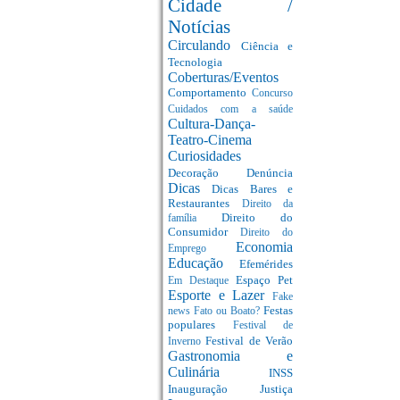
Cidade /
Notícias
Circulando
Ciência e
Tecnologia
Coberturas/Eventos
Comportamento
Concurso
Cuidados com a saúde
Cultura-Dança-
Teatro-Cinema
Curiosidades
Decoração
Denúncia
Dicas
Dicas Bares e
Restaurantes
Direito da
Direito do
família
Consumidor
Direito do
Economia
Emprego
Educação
Efemérides
Espaço Pet
Em Destaque
Esporte e Lazer
Fake
Festas
news
Fato ou Boato?
populares
Festival de
Festival de Verão
Inverno
Gastronomia e
Culinária
INSS
Inauguração
Justiça