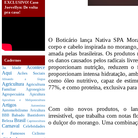
EXCLUSIVO! Caso
Joevellyn: De volta
pra casa!
O Boticário lança Nativa SPA Mor
corpo e cabelo inspirada no morango, 
amada pelas brasileiras. Os produto
os danos causados pelos radicais livr
Cadernos
proporcionam nutrição, reduzem o f
Acontece
3a. Idade
Aqui
proporcionam intensa hidratação, amb
Acões Sociais
como óleo nutritivo, capaz de esti
Afinando a língua
Agricultura
Agricultura
77%, e como proteína, exclusiva para 
Familiar
Agronegócio
Agropecuária
Apicultura
Apicultura e Meliponicultura
Artigos
Autoestima
Com oito novos produtos, o lanç
Automobilismo
Avicultura
irresistível, que trabalha com notas 
Babado
Bastidores
BBB
Brasil
Beleza
o dulçor do morango. Uma combinação 
Caprinocultura
Carnaval
Celebridades
e Famosos
Ciclismo