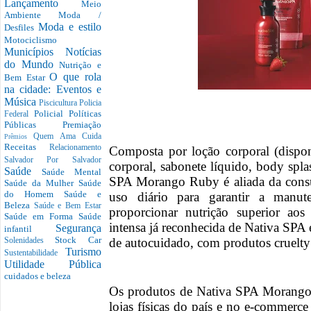
Lançamento
Meio
Ambiente
Moda /
Moda e estilo
Desfiles
Motociclismo
Municípios
Notícias
do Mundo
Nutrição e
O que rola
Bem Estar
na cidade: Eventos e
Música
Piscicultura
Policia
Policial
Políticas
Federal
Públicas
Premiação
Quem Ama Cuida
Prêmios
Receitas
Relacionamento
Composta por loção corporal (disponí
Salvador Por Salvador
corporal, sabonete líquido, body spl
Saúde
Saúde Mental
SPA Morango Ruby é aliada da cons
Saúde da Mulher
Saúde
do Homem
Saúde e
uso diário para garantir a manu
Beleza
Saúde e Bem Estar
proporcionar nutrição superior ao
Saúde em Forma
Saúde
intensa já reconhecida de Nativa SPA
Segurança
infantil
Stock Car
de autocuidado, com produtos cruelty
Solenidades
Turismo
Sustentabilidade
Utilidade Pública
cuidados e beleza
Os produtos de Nativa SPA Morango 
lojas físicas do país e no e-commerc