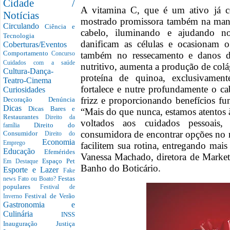
Cidade /
A vitamina C, que é um ativo já co
Notícias
mostrado promissora também na man
Circulando
Ciência e
cabelo, iluminando e ajudando no
Tecnologia
danificam as células e ocasionam 
Coberturas/Eventos
Comportamento
também no ressecamento e danos d
Concurso
Cuidados com a saúde
nutritivo, aumenta a produção de colá
Cultura-Dança-
proteína de quinoa, exclusivament
Teatro-Cinema
fortalece e nutre profundamente o c
Curiosidades
frizz e proporcionando benefícios fu
Decoração
Denúncia
Dicas
Dicas Bares e
“Mais do que nunca, estamos atentos 
Restaurantes
Direito da
voltados aos cuidados pessoais
Direito do
família
consumidora de encontrar opções no
Consumidor
Direito do
Economia
Emprego
facilitem sua rotina, entregando mai
Educação
Efemérides
Vanessa Machado, diretora de Market
Espaço Pet
Em Destaque
Banho do Boticário.
Esporte e Lazer
Fake
Festas
news
Fato ou Boato?
populares
Festival de
Festival de Verão
Inverno
Gastronomia e
Culinária
INSS
Inauguração
Justiça