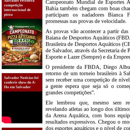
Salvador receberá
Campeonato Mundial de Esportes Aq
competição
Bahia também chegam com boas chan
internacional de
participam os nadadores Bianca 
pizza
promessas nas provas de velocidade.
As provas vão acontecer a partir da
Baiana de Desportos Aquáticos (FBD
Brasileira de Desportos Aquáticos (C
de Salvador, através da Secretaria d
Esporte e Lazer (Sempre) e da Empres
O presidente da FBDA, Diego Albuq
retorno de um torneio brasileiro à S
Salvador Notícias foi
sem receber uma competição de nível
conferir show do A-
a gente espera que seja só o come
Ha em Salvador
grandes competições”.
Ele lembrou que, mesmo sem rec
revelando atletas ao longo dos último
da Arena Aquática, com bons equip
resultados expressivos. Chegou o mo
dos esportes aquáticos e o nível de co