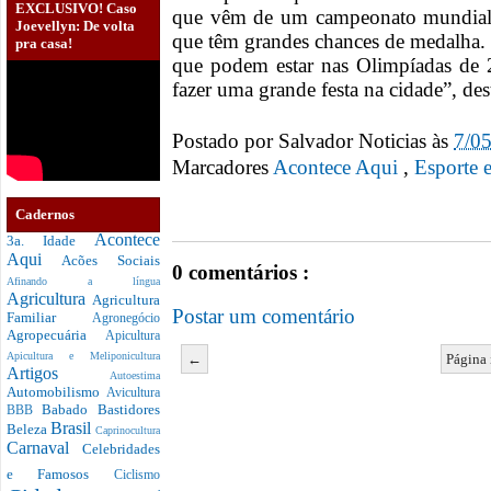
EXCLUSIVO! Caso
que vêm de um campeonato mundial n
Joevellyn: De volta
que têm grandes chances de medalha.
pra casa!
que podem estar nas Olimpíadas de 
fazer uma grande festa na cidade”, des
Postado por
Salvador Noticias
às
7/0
Marcadores
Acontece Aqui
,
Esporte 
Cadernos
Acontece
3a. Idade
Aqui
Acões Sociais
0 comentários :
Afinando a língua
Agricultura
Agricultura
Postar um comentário
Familiar
Agronegócio
Agropecuária
Apicultura
Apicultura e Meliponicultura
←
Página 
Artigos
Autoestima
Automobilismo
Avicultura
Babado
Bastidores
BBB
Brasil
Beleza
Caprinocultura
Carnaval
Celebridades
e Famosos
Ciclismo