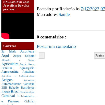
EXCLUSIVO! Caso
Joevellyn: De volta
Postado por
Redação
às
7/17/2022 0
pra casa!
Marcadores
Saúde
0 comentários :
Postar um comentário
Cadernos
Acontece
3a. Idade
Aqui
←
Página 
Acões Sociais
Afinando a língua
Agricultura
Agricultura
Familiar
Agronegócio
Agropecuária
Apicultura
Apicultura e Meliponicultura
Artigos
Autoestima
Automobilismo
Avicultura
Babado
Bastidores
BBB
Brasil
Beleza
Caprinocultura
Carnaval
Celebridades
e Famosos
Ciclismo