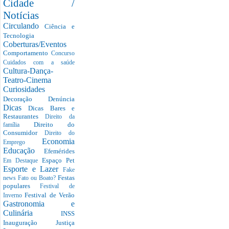
Cidade /
Notícias
Circulando
Ciência e
Tecnologia
Coberturas/Eventos
Comportamento
Concurso
Cuidados com a saúde
Cultura-Dança-
Teatro-Cinema
Curiosidades
Decoração
Denúncia
Dicas
Dicas Bares e
Restaurantes
Direito da
Direito do
família
Consumidor
Direito do
Economia
Emprego
Educação
Efemérides
Espaço Pet
Em Destaque
Esporte e Lazer
Fake
Festas
news
Fato ou Boato?
populares
Festival de
Festival de Verão
Inverno
Gastronomia e
Culinária
INSS
Inauguração
Justiça