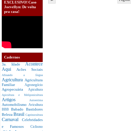
EXCLUSIVO! Caso
Joevellyn: De volta
pra casa!
Cadernos
Acontece
3a. Idade
Aqui
Acões Sociais
Afinando a língua
Agricultura
Agricultura
Familiar
Agronegócio
Agropecuária
Apicultura
Apicultura e Meliponicultura
Artigos
Autoestima
Automobilismo
Avicultura
Babado
Bastidores
BBB
Brasil
Beleza
Caprinocultura
Carnaval
Celebridades
e Famosos
Ciclismo