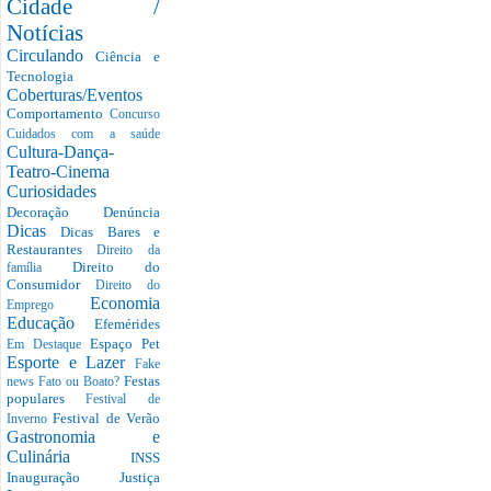
Cidade /
Notícias
Circulando
Ciência e
Tecnologia
Coberturas/Eventos
Comportamento
Concurso
Cuidados com a saúde
Cultura-Dança-
Teatro-Cinema
Curiosidades
Decoração
Denúncia
Dicas
Dicas Bares e
Restaurantes
Direito da
Direito do
família
Consumidor
Direito do
Economia
Emprego
Educação
Efemérides
Espaço Pet
Em Destaque
Esporte e Lazer
Fake
Festas
news
Fato ou Boato?
populares
Festival de
Festival de Verão
Inverno
Gastronomia e
Culinária
INSS
Inauguração
Justiça