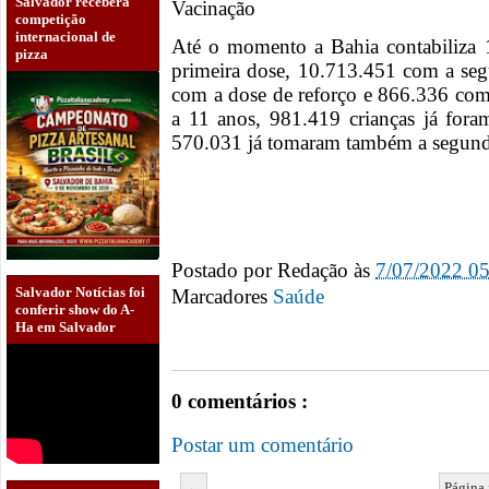
Salvador receberá
Vacinação
competição
internacional de
Até o momento a Bahia contabiliza 
pizza
primeira dose, 10.713.451 com a se
com a dose de reforço e 866.336 com
a 11 anos, 981.419 crianças já for
570.031 já tomaram também a segund
Postado por
Redação
às
7/07/2022 0
Salvador Notícias foi
Marcadores
Saúde
conferir show do A-
Ha em Salvador
0 comentários :
Postar um comentário
←
Página 