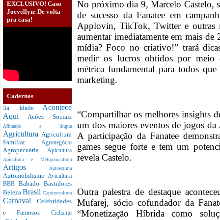
No próximo dia 9, Marcelo Castelo, s
EXCLUSIVO! Caso
Joevellyn: De volta
de sucesso da Fanatee em campanh
pra casa!
Applovin, TikTok, Twitter e outras
aumentar imediatamente em mais de
mídia? Foco no criativo!” trará dic
medir os lucros obtidos por meio 
métrica fundamental para todos que 
marketing.
Cadernos
Acontece
3a. Idade
“Compartilhar os melhores insights 
Aqui
Acões Sociais
um dos maiores eventos de jogos da A
Afinando a língua
Agricultura
A participação da Fanatee demonstr
Agricultura
Familiar
Agronegócio
games segue forte e tem um potencia
Agropecuária
Apicultura
revela Castelo.
Apicultura e Meliponicultura
Artigos
Autoestima
Automobilismo
Avicultura
Babado
Bastidores
BBB
Outra palestra de destaque acontece
Brasil
Beleza
Caprinocultura
Carnaval
Mufarej, sócio cofundador da Fana
Celebridades
“Monetização Híbrida como soluç
e Famosos
Ciclismo