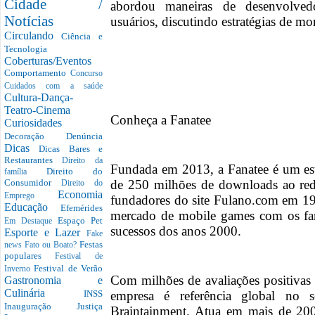
Cidade /
abordou maneiras de desenvolvedo
Notícias
usuários, discutindo estratégias de mo
Circulando
Ciência e
Tecnologia
Coberturas/Eventos
Comportamento
Concurso
Cuidados com a saúde
Cultura-Dança-
Teatro-Cinema
Conheça a Fanatee
Curiosidades
Decoração
Denúncia
Dicas
Dicas Bares e
Restaurantes
Direito da
Fundada em 2013, a Fanatee é um est
Direito do
família
de 250 milhões de downloads ao re
Consumidor
Direito do
Economia
Emprego
fundadores do site Fulano.com em 19
Educação
Efemérides
mercado de mobile games com os fam
Espaço Pet
Em Destaque
sucessos dos anos 2000.
Esporte e Lazer
Fake
Festas
news
Fato ou Boato?
populares
Festival de
Festival de Verão
Inverno
Com milhões de avaliações positivas n
Gastronomia e
Culinária
empresa é referência global no 
INSS
Inauguração
Justiça
Braintainment. Atua em mais de 200