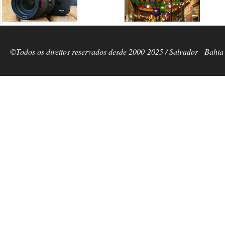
©Todos os direitos reservados desde 2000-2025 / Salvador - Bahia