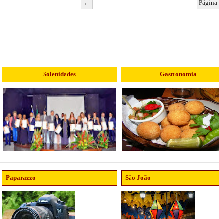
←
Página 
Solenidades
Gastronomia
Paparazzo
São João