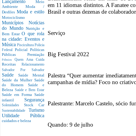
Lançamento
Meio
em 11 idiomas distintos. A Fanatee c
Ambiente
Moda /
Brasil e outras dezenas de colaborado
Moda e estilo
Desfiles
Motociclismo
Municípios
Notícias
do Mundo
Nutrição e
Serviço
O que rola
Bem Estar
na cidade: Eventos e
Música
Piscicultura
Policia
Policial
Políticas
Federal
Big Festival 2022
Públicas
Premiação
Quem Ama Cuida
Prêmios
Receitas
Relacionamento
Salvador Por Salvador
Palestra “Quer aumentar imediatame
Saúde
Saúde Mental
Saúde da Mulher
Saúde
campanhas de mídia? Foco no criativ
do Homem
Saúde e
Beleza
Saúde e Bem Estar
Saúde em Forma
Saúde
Segurança
infantil
Palestrante: Marcelo Castelo, sócio f
Stock Car
Solenidades
Turismo
Sustentabilidade
Utilidade Pública
cuidados e beleza
Quando: 9 de julho