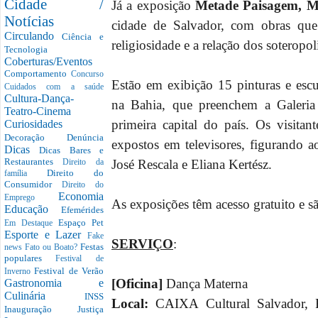
Cidade /
Já a exposição
Metade Paisagem, M
Notícias
cidade de Salvador, com obras que 
Circulando
Ciência e
religiosidade e a relação dos soteropo
Tecnologia
Coberturas/Eventos
Comportamento
Concurso
Estão em exibição 15 pinturas e escul
Cuidados com a saúde
Cultura-Dança-
na Bahia, que preenchem a Galeria
Teatro-Cinema
primeira capital do país. Os visitan
Curiosidades
Decoração
Denúncia
expostos em televisores, figurando
Dicas
Dicas Bares e
Restaurantes
José Rescala e Eliana Kertész.
Direito da
Direito do
família
Consumidor
Direito do
Economia
Emprego
As exposições têm acesso gratuito e sã
Educação
Efemérides
Espaço Pet
Em Destaque
Esporte e Lazer
Fake
SERVIÇO
:
Festas
news
Fato ou Boato?
populares
Festival de
Festival de Verão
Inverno
[Oficina]
Dança Materna
Gastronomia e
Culinária
INSS
Local:
CAIXA Cultural Salvador, 
Inauguração
Justiça