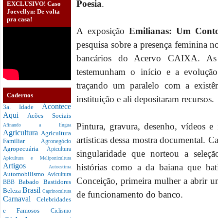
Poesia
.
EXCLUSIVO! Caso
Joevellyn: De volta
pra casa!
A exposição
Emilianas: Um Cont
pesquisa sobre a presença feminina n
bancários do Acervo CAIXA. As 
testemunham o início e a evoluçã
traçando um paralelo com a existê
Cadernos
instituição e ali depositaram recursos.
Acontece
3a. Idade
Aqui
Acões Sociais
Pintura, gravura, desenho, vídeos e 
Afinando a língua
Agricultura
Agricultura
artísticas dessa mostra documental. C
Familiar
Agronegócio
Agropecuária
Apicultura
singularidade que norteou a seleçã
Apicultura e Meliponicultura
Artigos
histórias como a da baiana que bat
Autoestima
Automobilismo
Avicultura
Conceição, primeira mulher a abrir
Babado
Bastidores
BBB
Brasil
Beleza
Caprinocultura
de funcionamento do banco.
Carnaval
Celebridades
e Famosos
Ciclismo