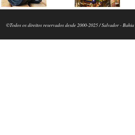
©Todos os direitos reservados desde 2000-2025 / Salvador - Bahia