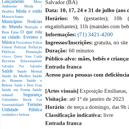
Lançamento
Salvador (BA)
Meio
Ambiente
Moda /
Data: 10, 17, 24 e 31 de julho (aos
Moda e estilo
Desfiles
Motociclismo
Horários:
9h (gestantes); 10h
Municípios
Notícias
engatinhantes); 11h (mamães com bebês
do Mundo
Nutrição e
O que rola
Bem Estar
Informações:
(71) 3421-4200
na cidade: Eventos e
Ingressos/Inscrições:
gratuita, no sit
Música
Piscicultura
Policia
Policial
Políticas
Federal
Duração:
60 minutos
Públicas
Premiação
Quem Ama Cuida
Prêmios
Público-alvo: mães, bebês e criança
Receitas
Relacionamento
Entrada franca
Salvador Por Salvador
Saúde
Saúde Mental
Acesso para pessoas com deficiênci
Saúde da Mulher
Saúde
do Homem
Saúde e
Beleza
Saúde e Bem Estar
Saúde em Forma
Saúde
[Artes visuais]
Exposição Emilianas,
Segurança
infantil
Visitação
: até 1º de janeiro de 2023
Stock Car
Solenidades
Turismo
Sustentabilidade
Horário
: de terça a domingo, das 9h 
Utilidade Pública
Classificação indicativa:
livre
cuidados e beleza
Entrada franca