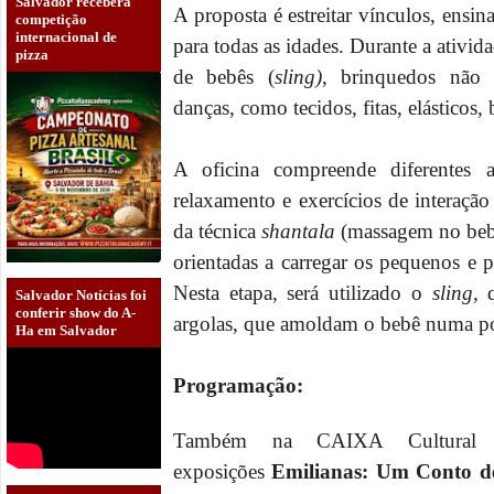
Salvador receberá
A proposta é estreitar vínculos, ensi
competição
internacional de
para todas as idades. Durante a ativida
pizza
de bebês (
sling),
brinquedos não e
danças, como tecidos, fitas, elásticos
A oficina compreende diferentes a
relaxamento e exercícios de interação
da técnica
shantala
(massagem no bebê
orientadas a carregar os pequenos e pr
Nesta etapa, será utilizado o
sling,
Salvador Notícias foi
conferir show do A-
argolas, que amoldam o bebê numa po
Ha em Salvador
Programação:
Também na CAIXA Cultural S
exposições
Emilianas: Um Conto d