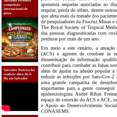
Salvador receberá
apresenta sequelas associadas ao dia
competição
internacional de
respirar, perda de olfato, dentre outr
pizza
que afeta mais da metade dos pacient
de pesquisadores da Fiocruz Minas e d
The Royal Society of Tropical Med
das pessoas diagnosticadas com cov
perdurar por mais de um ano.
Em meio a este cenário, a atuação
(ACS) e agentes de combate às en
disseminação de informação qualif
contribuir para combater as falsas no
Salvador Notícias foi
além de ajudar na adesão popular à 
conferir show do A-
reduzir as infecções por Sars-Cov-2
Ha em Salvador
uma grande campanha de desinfor
importantes para a gente conseguir
epidemiologista André Ribas Freita
espaço de conexão do ACS e ACE, uma
e Apoio ao Desenvolvimento Soci
CONASEMS.