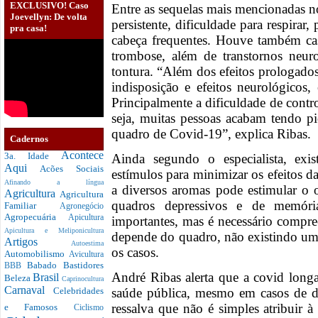
EXCLUSIVO! Caso
Entre as sequelas mais mencionadas n
Joevellyn: De volta
persistente, dificuldade para respirar
pra casa!
cabeça frequentes. Houve também ca
trombose, além de transtornos neur
tontura. “Além dos efeitos prologados
indisposição e efeitos neurológicos,
Principalmente a dificuldade de contr
seja, muitas pessoas acabam tendo p
quadro de Covid-19”, explica Ribas.
Cadernos
Acontece
3a. Idade
Ainda segundo o especialista, exis
Aqui
Acões Sociais
estímulos para minimizar os efeitos 
Afinando a língua
a diversos aromas pode estimular o o
Agricultura
Agricultura
quadros depressivos e de memória
Familiar
Agronegócio
Agropecuária
Apicultura
importantes, mas é necessário compre
Apicultura e Meliponicultura
depende do quadro, não existindo um
Artigos
Autoestima
os casos.
Automobilismo
Avicultura
Babado
Bastidores
BBB
André Ribas alerta que a covid long
Brasil
Beleza
Caprinocultura
Carnaval
saúde pública, mesmo em casos de d
Celebridades
ressalva que não é simples atribuir 
e Famosos
Ciclismo