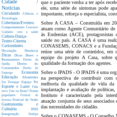
Cidade /
que o paciente venha a ter após rece
Notícias
ele, uma série de sintomas pode ap
importante, reforça o especialista, co
Circulando
Ciência e
Tecnologia
Sobre A CASA – Construída em 2022
Coberturas/Eventos
Comportamento
Concurso
atuam como Agente Comunitário de
Cuidados com a saúde
às Endemias (ACE), protagonistas 
Cultura-Dança-
saúde no país. A CASA é uma real
Teatro-Cinema
CONASEMS, CONACS e a Fundação 
Curiosidades
Decoração
Denúncia
reúne uma série de conteúdos, em di
Dicas
Dicas Bares e
equipe do projeto A Casa, sobre q
Restaurantes
Direito da
qualidade da formação dos agentes.
Direito do
família
Consumidor
Direito do
Sobre o IPADS - O IPADS é uma organ
Economia
Emprego
Educação
na perspectiva de contribuir com
Efemérides
Espaço Pet
Em Destaque
melhoria da qualidade de vida da 
Esporte e Lazer
Fake
implantação e avaliação de políticas
Festas
news
Fato ou Boato?
Instituto é caracterizado pela inter
populares
Festival de
Festival de Verão
atuação conjunta de seus associado
Inverno
Gastronomia e
das necessidades do cidadão.
Culinária
INSS
Inauguração
Justiça
Sobre o CONASEMS - O Conselho Nac