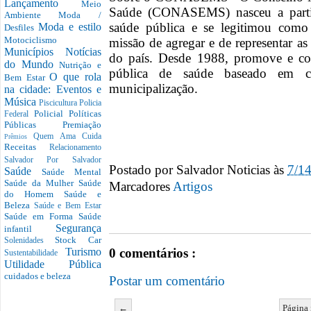
Lançamento
Meio
Saúde (CONASEMS) nasceu a parti
Ambiente
Moda /
saúde pública e se legitimou como
Moda e estilo
Desfiles
Motociclismo
missão de agregar e de representar as
Municípios
Notícias
do país. Desde 1988, promove e c
do Mundo
Nutrição e
pública de saúde baseado em co
O que rola
Bem Estar
municipalização.
na cidade: Eventos e
Música
Piscicultura
Policia
Policial
Políticas
Federal
Públicas
Premiação
Quem Ama Cuida
Prêmios
Receitas
Relacionamento
Salvador Por Salvador
Postado por
Salvador Noticias
às
7/1
Saúde
Saúde Mental
Saúde da Mulher
Saúde
Marcadores
Artigos
do Homem
Saúde e
Beleza
Saúde e Bem Estar
Saúde em Forma
Saúde
Segurança
infantil
Stock Car
Solenidades
0 comentários :
Turismo
Sustentabilidade
Utilidade Pública
cuidados e beleza
Postar um comentário
←
Página 