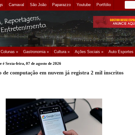
gs
Carnaval
São João
Paparazzo
Youtube
Portfólio
Colunas »
Gastronomia »
Cultura »
Ações Sociais »
Auto Esportes
e é
Sexta-feira, 07 de agosto de 2026
o de computação em nuvem já registra 2 mil inscritos