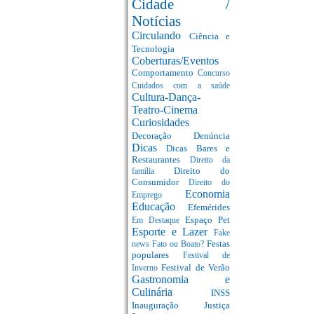
Cidade /
Notícias
Circulando
Ciência e
Tecnologia
Coberturas/Eventos
Comportamento
Concurso
Cuidados com a saúde
Cultura-Dança-
Teatro-Cinema
Curiosidades
Decoração
Denúncia
Dicas
Dicas Bares e
Restaurantes
Direito da
Direito do
família
Consumidor
Direito do
Economia
Emprego
Educação
Efemérides
Espaço Pet
Em Destaque
Esporte e Lazer
Fake
Festas
news
Fato ou Boato?
populares
Festival de
Festival de Verão
Inverno
Gastronomia e
Culinária
INSS
Inauguração
Justiça