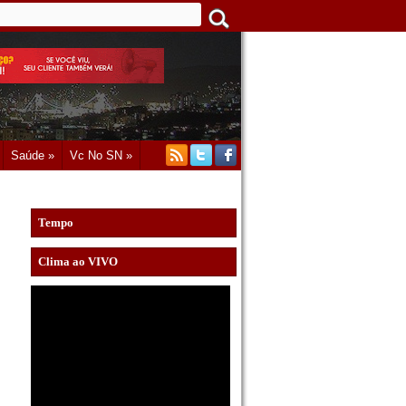
Saúde »
Vc No SN »
Tempo
Clima ao VIVO