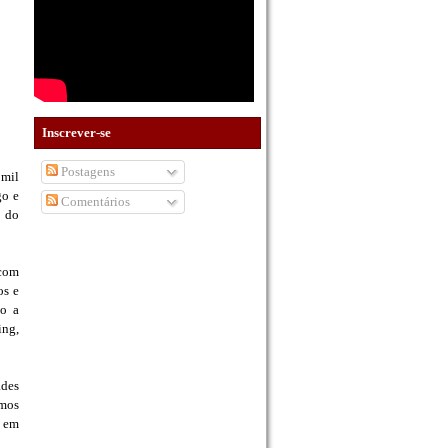
Inscrever-se
Postagens
 mil
go e
Comentários
 do
 com
os e
ão a
ing,
ades
amos
o em