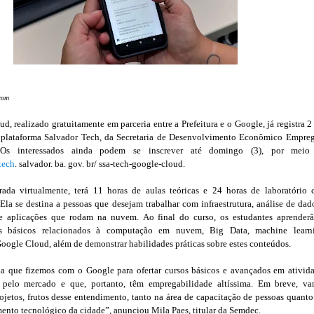
ecom
, realizado gratuitamente em parceria entre a Prefeitura e o Google, já registra 2
da plataforma Salvador Tech, da Secretaria de Desenvolvimento Econômico Empre
Os interessados ainda podem se inscrever até domingo (3), por meio
tech
. salvador. ba. gov. br/ ssa-tech-google-cloud.
rada virtualmente, terá 11 horas de aulas teóricas e 24 horas de laboratório
 Ela se destina a pessoas que desejam trabalhar com infraestrutura, análise de dad
e aplicações que rodam na nuvem.
Ao final do curso, os estudantes aprender
os básicos relacionados à computação em nuvem, Big Data, machine learn
ogle Cloud, além de demonstrar habilidades práticas sobre estes conteúdos.
ia que fizemos com o Google para ofertar cursos básicos e avançados em ativid
pelo mercado e que, portanto, têm empregabilidade altíssima. Em breve, v
rojetos, frutos desse entendimento, tanto na área de capacitação de pessoas quant
ento tecnológico da cidade”, anunciou Mila Paes, titular da Semdec.