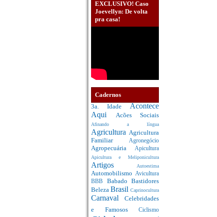
EXCLUSIVO! Caso
Joevellyn: De volta
pra casa!
Cadernos
Acontece
3a. Idade
Aqui
Acões Sociais
Afinando a língua
Agricultura
Agricultura
Familiar
Agronegócio
Agropecuária
Apicultura
Apicultura e Meliponicultura
Artigos
Autoestima
Automobilismo
Avicultura
Babado
Bastidores
BBB
Brasil
Beleza
Caprinocultura
Carnaval
Celebridades
e Famosos
Ciclismo