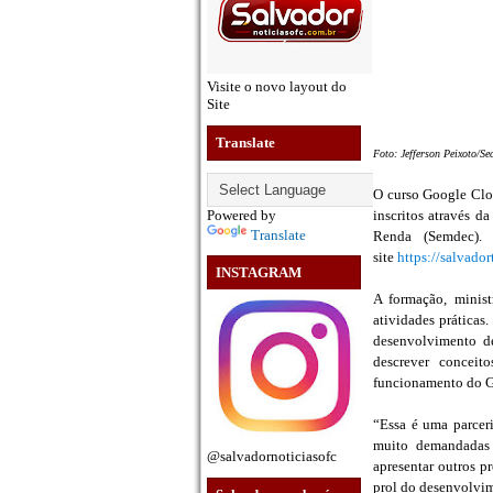
Visite o novo layout do
Site
Translate
Foto: Jefferson Peixoto/S
O curso Google Cloud
Powered by
inscritos através 
Translate
Renda (Semdec). 
site
https://salvador
INSTAGRAM
A formação, minist
atividades práticas.
desenvolvimento d
descrever conceit
funcionamento do Go
“Essa é uma parcer
muito demandadas 
@salvadornoticiasofc
apresentar outros p
prol do desenvolvim