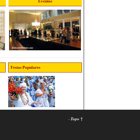
Eventos
Festas Populares
-
Topo ↑