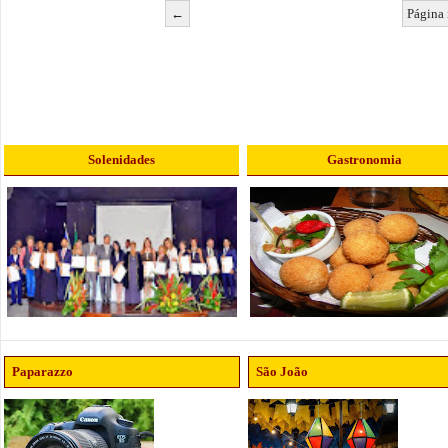
←
Página 
Solenidades
Gastronomia
Paparazzo
São João