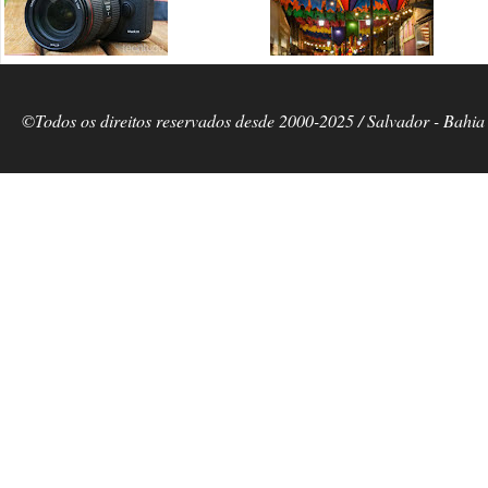
©Todos os direitos reservados desde 2000-2025 / Salvador - Bahia