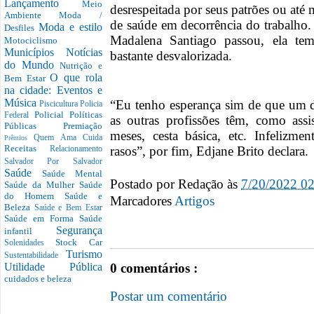
Lançamento
Meio
desrespeitada por seus patrões ou a
Ambiente
Moda /
de saúde em decorrência do trabalh
Moda e estilo
Desfiles
Madalena Santiago passou, ela tem
Motociclismo
Municípios
Notícias
bastante desvalorizada.
do Mundo
Nutrição e
O que rola
Bem Estar
na cidade: Eventos e
Música
“Eu tenho esperança sim de que um d
Piscicultura
Policia
Policial
Políticas
Federal
as outras profissões têm, como ass
Públicas
Premiação
meses, cesta básica, etc. Infelizme
Quem Ama Cuida
Prêmios
Receitas
rasos”, por fim, Edjane Brito declara.
Relacionamento
Salvador Por Salvador
Saúde
Saúde Mental
Postado por
Redação
às
7/20/2022 0
Saúde da Mulher
Saúde
do Homem
Saúde e
Marcadores
Artigos
Beleza
Saúde e Bem Estar
Saúde em Forma
Saúde
Segurança
infantil
Stock Car
Solenidades
Turismo
Sustentabilidade
0 comentários :
Utilidade Pública
cuidados e beleza
Postar um comentário