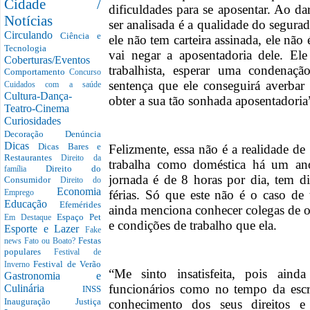
Cidade /
dificuldades para se aposentar. Ao da
Notícias
ser analisada é a qualidade do segurad
Circulando
Ciência e
ele não tem carteira assinada, ele nã
Tecnologia
vai negar a aposentadoria dele. Ele
Coberturas/Eventos
trabalhista, esperar uma condena
Comportamento
Concurso
sentença que ele conseguirá averba
Cuidados com a saúde
Cultura-Dança-
obter a sua tão sonhada aposentadoria”
Teatro-Cinema
Curiosidades
Decoração
Denúncia
Dicas
Dicas Bares e
Felizmente, essa não é a realidade d
Restaurantes
Direito da
trabalha como doméstica há um ano
Direito do
família
jornada é de 8 horas por dia, tem d
Consumidor
Direito do
Economia
férias. Só que este não é o caso de 
Emprego
Educação
Efemérides
ainda menciona conhecer colegas de o
Espaço Pet
Em Destaque
e condições de trabalho que ela.
Esporte e Lazer
Fake
Festas
news
Fato ou Boato?
populares
Festival de
Festival de Verão
Inverno
“Me sinto insatisfeita, pois aind
Gastronomia e
funcionários como no tempo da escra
Culinária
INSS
Inauguração
Justiça
conhecimento dos seus direitos 