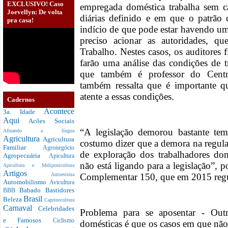
EXCLUSIVO! Caso
empregada doméstica trabalha sem ca
Joevellyn: De volta
diárias definido e em que o patrão
pra casa!
indício de que pode estar havendo um
preciso acionar as autoridades, q
Trabalho. Nestes casos, os auditores f
farão uma análise das condições de t
que também é professor do Centr
também ressalta que é importante
atente a essas condições.
Cadernos
Acontece
3a. Idade
Aqui
Acões Sociais
“A legislação demorou bastante te
Afinando a língua
Agricultura
Agricultura
costumo dizer que a demora na regul
Familiar
Agronegócio
de exploração dos trabalhadores do
Agropecuária
Apicultura
não está ligando para a legislação”, 
Apicultura e Meliponicultura
Artigos
Complementar 150, que em 2015 regu
Autoestima
Automobilismo
Avicultura
Babado
Bastidores
BBB
Brasil
Beleza
Caprinocultura
Carnaval
Celebridades
Problema para se aposentar - Out
e Famosos
Ciclismo
domésticas é que os casos em que não 