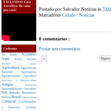
EXCLUSIVO! Caso
Joevellyn: De volta
Postado por
Salvador Noticias
às
7/0
pra casa!
Marcadores
Cidade / Notícias
0 comentários :
Postar um comentário
Cadernos
Acontece
3a. Idade
←
Página 
Aqui
Acões Sociais
Afinando a língua
Agricultura
Agricultura
Familiar
Agronegócio
Agropecuária
Apicultura
Apicultura e Meliponicultura
Artigos
Autoestima
Automobilismo
Avicultura
Babado
Bastidores
BBB
Brasil
Beleza
Caprinocultura
Carnaval
Celebridades
e Famosos
Ciclismo