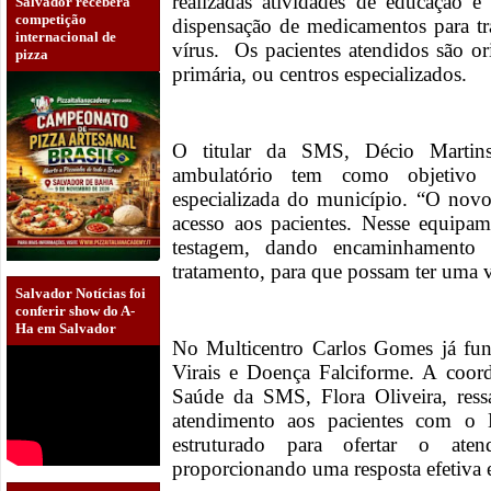
realizadas atividades de educação
Salvador receberá
competição
dispensação de medicamentos para tr
internacional de
vírus. Os pacientes atendidos são o
pizza
primária, ou centros especializados.
O titular da SMS, Décio Martin
ambulatório tem como objetivo 
especializada do município. “O novo
acesso aos pacientes. Nesse equipam
testagem, dando encaminhamento
tratamento, para que possam ter uma 
Salvador Notícias foi
conferir show do A-
Ha em Salvador
No Multicentro Carlos Gomes já fun
Virais e Doença Falciforme. A coor
Saúde da SMS, Flora Oliveira, ress
atendimento aos pacientes com o
estruturado para ofertar o ate
proporcionando uma resposta efetiva e