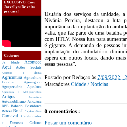
EXCLUSIVO! Caso
Joevellyn: De volta
pra casa!
Usuária dos serviços da unidade, a
Nivânia Pereira, destacou a luta 
importância da implantação do ambul
valia, que faz parte de uma batalha 
com HTLV. Nossa luta para aumentar 
é gigante. A demanda de pessoas inf
implantação do ambulatório diminui
Cadernos
espera em outros locais, dando mais 
Acontece
3a. Idade
essas pessoas”.
Aqui
Acões Sociais
Afinando a língua
Postado por
Redação
às
7/09/2022 1
Agricultura
Agricultura
Familiar
Agronegócio
Marcadores
Cidade / Notícias
Agropecuária
Apicultura
Apicultura e Meliponicultura
Artigos
Autoestima
Automobilismo
Avicultura
Babado
Bastidores
BBB
0 comentários :
Brasil
Beleza
Caprinocultura
Carnaval
Celebridades
Postar um comentário
e Famosos
Ciclismo