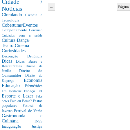
Cidade /
←
Página 
Notícias
Circulando
Ciência e
Tecnologia
Coberturas/Eventos
Comportamento
Concurso
Cuidados com a saúde
Cultura-Dança-
Teatro-Cinema
Curiosidades
Decoração
Denúncia
Dicas
Dicas Bares e
Restaurantes
Direito da
Direito do
família
Consumidor
Direito do
Economia
Emprego
Educação
Efemérides
Espaço Pet
Em Destaque
Esporte e Lazer
Fake
Festas
news
Fato ou Boato?
populares
Festival de
Festival de Verão
Inverno
Gastronomia e
Culinária
INSS
Inauguração
Justiça