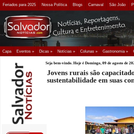
Feriados para 2025
Nossa Política
Blogs
Carnaval
São João
P
Capa
Eventos »
Dicas »
Notícias »
Colunas »
Gastronomia »
Seja bem-vindo. Hoje é
Domingo, 09 de agosto de 20
Jovens rurais são capacita
sustentabilidade em suas c
​