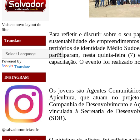
Visite o novo layout do
Site
Para refletir e discutir sobre o seu 
sustentabilidade de empreendimentos
Translate
territórios de identidade Médio Sudo
participaram, nesta quinta-feira (7)
capacitação. O evento foi realizado 
Powered by
Translate
INSTAGRAM
Os jovens são Agentes Comunitário
Apicultura, que atuam no projeto
Companhia de Desenvolvimento e Aç
vinculada à Secretaria de Desenvo
(SDR).
@salvadornoticiasofc
O objetivo da oficina foi refletir e di