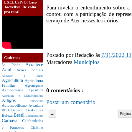
EXCLUSIVO! Caso
Para nivelar o entendimento sobre a 
Joevellyn: De volta
pra casa!
contou com a participação de represe
serviço de Ater nesses territórios.
Postado por
Redação
às
7/11/2022 1
Cadernos
Marcadores
Municípios
Acontece
3a. Idade
Aqui
Acões Sociais
Afinando a língua
Agricultura
Agricultura
Familiar
Agronegócio
0 comentários :
Agropecuária
Apicultura
Apicultura e Meliponicultura
Artigos
Postar um comentário
Autoestima
Automobilismo
Avicultura
Babado
Bastidores
BBB
←
Página 
Brasil
Beleza
Caprinocultura
Carnaval
Celebridades
e Famosos
Ciclismo