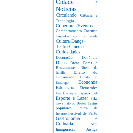
Cidade /
Notícias
Circulando
Ciência e
Tecnologia
Coberturas/Eventos
Comportamento
Concurso
Cuidados com a saúde
Cultura-Dança-
Teatro-Cinema
Curiosidades
Decoração
Denúncia
Dicas
Dicas Bares e
Restaurantes
Direito da
Direito do
família
Consumidor
Direito do
Economia
Emprego
Educação
Efemérides
Espaço Pet
Em Destaque
Esporte e Lazer
Fake
Festas
news
Fato ou Boato?
populares
Festival de
Festival de Verão
Inverno
Gastronomia e
Culinária
INSS
Inauguração
Justiça