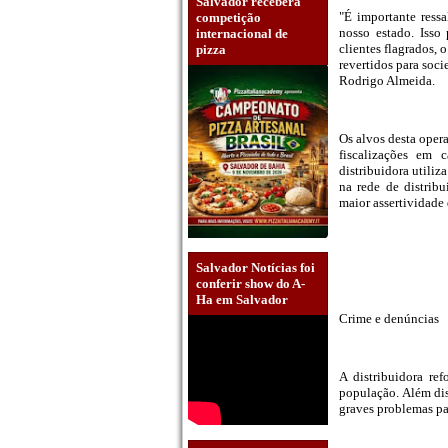
Salvador receberá
"É importante ress
competição
nosso estado. Isso
internacional de
clientes flagrados, 
pizza
revertidos para soc
Rodrigo Almeida.
Os alvos desta oper
fiscalizações em 
distribuidora utiliz
na rede de distrib
maior assertividade
Salvador Notícias foi
conferir show do A-
Ha em Salvador
Crime e denúncias
A distribuidora re
população. Além dis
graves problemas pa