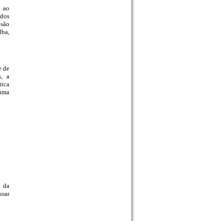
o ao
 dos
 são
lba,
e de
s, a
rica
 uma
e da
usar