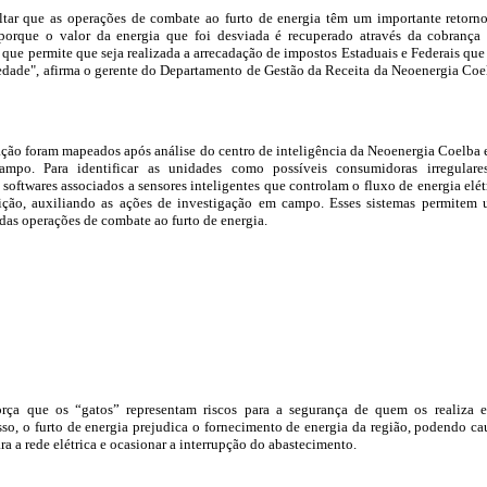
altar que as operações de combate ao furto de energia têm um importante retorn
 porque o valor da energia que foi desviada é recuperado através da cobrança
o que permite que seja realizada a arrecadação de impostos Estaduais e Federais que
iedade", afirma o gerente do Departamento de Gestão da Receita da Neoenergia Coe
ação foram mapeados após análise do centro de inteligência da Neoenergia Coelba 
campo. Para identificar as unidades como possíveis consumidoras irregulare
a softwares associados a sensores inteligentes que controlam o fluxo de energia elét
uição, auxiliando as ações de investigação em campo. Esses sistemas permitem
 das operações de combate ao furto de energia.
força que os “gatos” representam riscos para a segurança de quem os realiza 
so, o furto de energia prejudica o fornecimento de energia da região, podendo ca
ra a rede elétrica e ocasionar a interrupção do abastecimento.