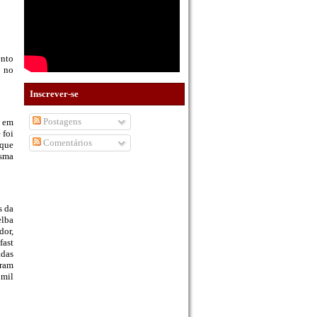
ento
a no
Inscrever-se
Postagens
a em
 foi
Comentários
 que
esma
s da
elba
dor,
fast
adas
oram
 mil