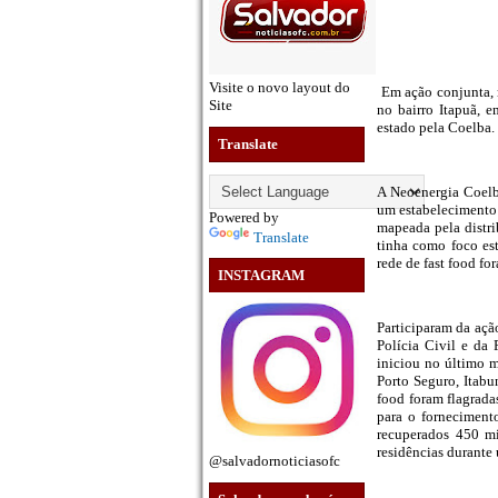
Visite o novo layout do
Em ação conjunta, n
Site
no bairro Itapuã, 
estado pela Coelba.
Translate
A Neoenergia Coelba
um estabelecimento 
Powered by
mapeada pela distri
Translate
tinha como foco es
rede de fast food f
INSTAGRAM
Participaram da ação
Polícia Civil e da
iniciou no último 
Porto Seguro, Itabu
food foram flagrada
para o forneciment
recuperados 450 mi
residências durante
@salvadornoticiasofc