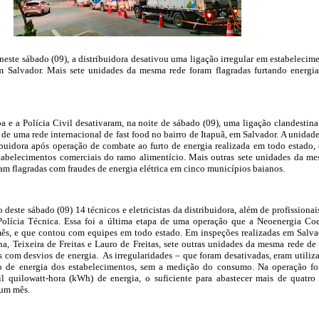
este sábado (09), a distribuidora desativou uma ligação irregular em estabelecim
em Salvador. Mais sete unidades da mesma rede foram flagradas furtando energi
 e a Polícia Civil desativaram, na noite de sábado (09), uma ligação clandestin
de uma rede internacional de fast food no bairro de Itapuã, em Salvador. A unidade
buidora após operação de combate ao furto de energia realizada em todo estado,
tabelecimentos comerciais do ramo alimentício. Mais outras sete unidades da m
oram flagradas com fraudes de energia elétrica em cinco municípios baianos.
 deste sábado (09) 14 técnicos e eletricistas da distribuidora, além de profissionai
 Polícia Técnica. Essa foi a última etapa de uma operação que a Neoenergia Co
mês, e que contou com equipes em todo estado. Em inspeções realizadas em Salva
na, Teixeira de Freitas e Lauro de Freitas, sete outras unidades da mesma rede de 
s com desvios de energia. As irregularidades – que foram desativadas, eram utiliz
o de energia dos estabelecimentos, sem a medição do consumo. Na operação f
l quilowatt-hora (kWh) de energia, o suficiente para abastecer mais de quatro
 um mês.