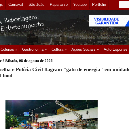
gs
Carnaval
São João
Paparazzo
Youtube
Portfólio
Colunas »
Gastronomia »
Cultura »
Ações Sociais »
Auto Esportes
e é
Sábado, 08 de agosto de 2026
elba e Polícia Civil flagram "gato de energia" em unidad
t food