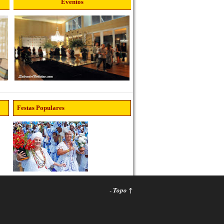
Eventos
Festas Populares
-
Topo ↑