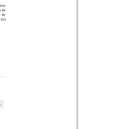
anos
o da
s de
.br)
→