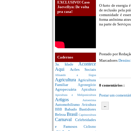
EXCLUSIVO! Caso
O furto de energia 
Joevellyn: De volta
de reclusão pela prá
pra casa!
comunidade é essenc
forma anônima atrav
na parte de Serviços
Postado por
Redaç
Cadernos
Marcadores
Denúnc
Acontece
3a. Idade
Aqui
Acões Sociais
Afinando a língua
Agricultura
Agricultura
Familiar
0 comentários :
Agronegócio
Agropecuária
Apicultura
Postar um comentár
Apicultura e Meliponicultura
Artigos
Autoestima
Automobilismo
Avicultura
←
Babado
Bastidores
BBB
Brasil
Beleza
Caprinocultura
Carnaval
Celebridades
e Famosos
Ciclismo