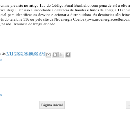
é crime previsto no artigo 155 do Código Penal Brasileiro, com pena de até a oito 
tica ilegal. Por isso é importante a denúncia de fraudes e furtos de energia. O apoi
ial para identificar os desvios e acionar a distribuidora. As denúncias são feita
és do telefone 116 ou pelo site da Neoenergia Coelba (www.neoenergiacoelba.com
, na aba Denúncia de Irregularidade.
ão
às
7/11/2022 08:00:00 AM
ia
io
Página inicial