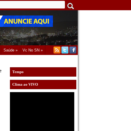
Saúde »
Vc No SN »
e
Tempo
Clima ao VIVO