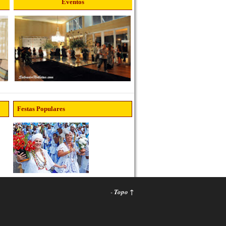
Eventos
Festas Populares
-
Topo ↑