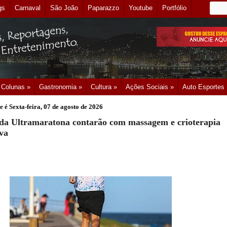
gs
Carnaval
São João
Paparazzo
Youtube
Portfólio
Colunas »
Gastronomia »
Cultura »
Ações Sociais »
Auto Esportes
e é
Sexta-feira, 07 de agosto de 2026
 da Ultramaratona contarão com massagem e crioterapia
va