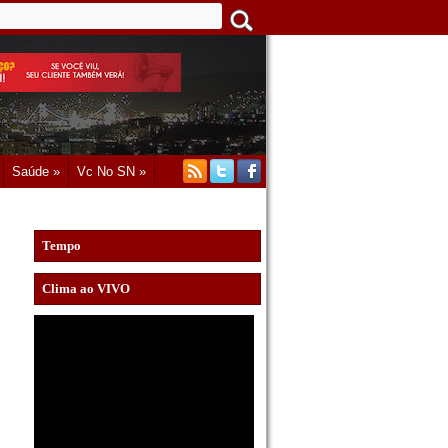
Saúde »
Vc No SN »
Tempo
Clima ao VIVO