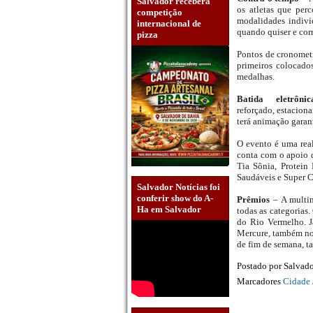
Salvador receberá
os atletas que per
competição
modalidades individ
internacional de
quando quiser e corr
pizza
Pontos de cronometra
primeiros colocado
medalhas.
Batida eletrôn
reforçado, estaciona
terá animação garan
O evento é uma real
conta com o apoio d
Tia Sônia, Protein
Saudáveis e Super C
Salvador Notícias foi
conferir show do A-
Prêmios
– A multin
Ha em Salvador
todas as categorias
do Rio Vermelho. J
Mercure, também no 
de fim de semana, 
Postado por
Salvado
Marcadores
Cidade 