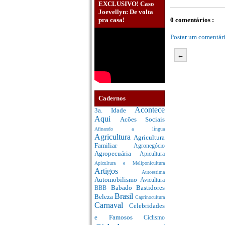
EXCLUSIVO! Caso
Joevellyn: De volta
pra casa!
0 comentários :
Postar um comentár
←
Cadernos
Acontece
3a. Idade
Aqui
Acões Sociais
Afinando a língua
Agricultura
Agricultura
Familiar
Agronegócio
Agropecuária
Apicultura
Apicultura e Meliponicultura
Artigos
Autoestima
Automobilismo
Avicultura
Babado
Bastidores
BBB
Brasil
Beleza
Caprinocultura
Carnaval
Celebridades
e Famosos
Ciclismo