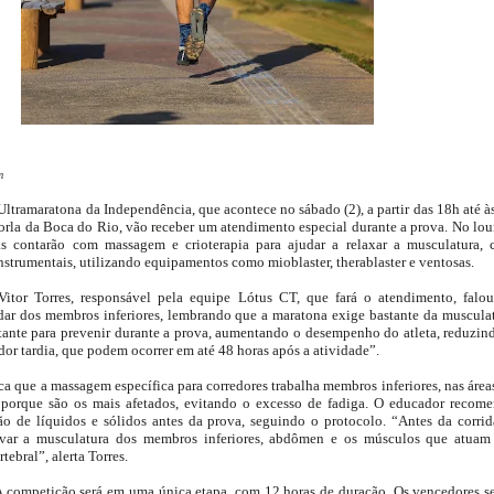
m
Ultramaratona da Independência, que acontece no sábado (2), a partir das 18h até à
orla da Boca do Rio, vão receber um atendimento especial durante a prova. No lo
tas contarão com massagem e crioterapia para ajudar a relaxar a musculatura,
nstrumentais, utilizando equipamentos como mioblaster, therablaster e ventosas.
Vitor Torres, responsável pela equipe Lótus CT, que fará o atendimento, falo
dar dos membros inferiores, lembrando que a maratona exige bastante da muscula
tante para prevenir durante a prova, aumentando o desempenho do atleta, reduzin
dor tardia, que podem ocorrer em até 48 horas após a atividade”.
ca que a massagem específica para corredores trabalha membros inferiores, nas área
, porque são os mais afetados, evitando o excesso de fadiga. O educador recom
o de líquidos e sólidos antes da prova, seguindo o protocolo. “Antes da corrid
ivar a musculatura dos membros inferiores, abdômen e os músculos que atua
tebral”, alerta Torres.
 competição será em uma única etapa, com 12 horas de duração. Os vencedores s