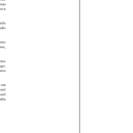
 nas
rova
três
arão
nto
sso,
ento
ngo,
ntos
s em
otel
otel
adia