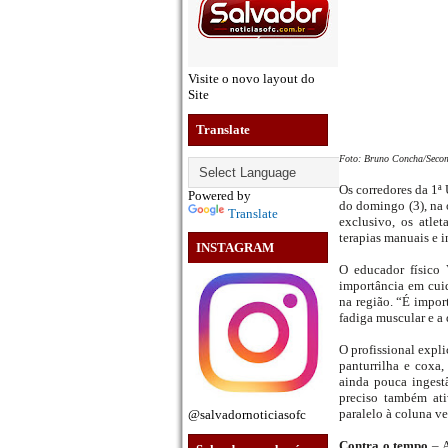
Visite o novo layout do
Site
Translate
Foto: Bruno Concha/Seco
Os corredores da 1ª 
Powered by
do domingo (3), na 
Translate
exclusivo, os atle
terapias manuais e i
INSTAGRAM
O educador físico 
importância em cui
na região. “É impor
fadiga muscular e a 
O profissional expli
panturrilha e coxa
ainda pouca ingestã
preciso também at
paralelo à coluna ver
@salvadornoticiasofc
Contra o tempo
– A