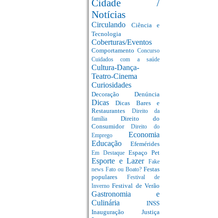
Cidade /
Notícias
Circulando
Ciência e
Tecnologia
Coberturas/Eventos
Comportamento
Concurso
Cuidados com a saúde
Cultura-Dança-
Teatro-Cinema
Curiosidades
Decoração
Denúncia
Dicas
Dicas Bares e
Restaurantes
Direito da
Direito do
família
Consumidor
Direito do
Economia
Emprego
Educação
Efemérides
Espaço Pet
Em Destaque
Esporte e Lazer
Fake
Festas
news
Fato ou Boato?
populares
Festival de
Festival de Verão
Inverno
Gastronomia e
Culinária
INSS
Inauguração
Justiça