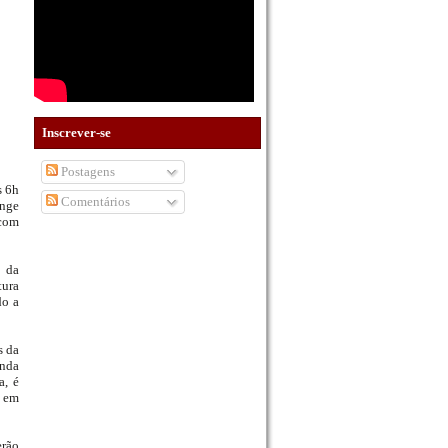
Inscrever-se
Postagens
s 6h
Comentários
unge
 com
u da
tura
do a
s da
enda
a, é
m em
erão