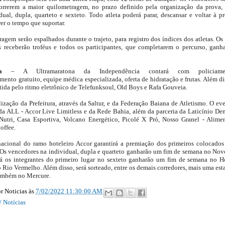
correrem a maior quilometragem, no prazo definido pela organização da prova,
ual, dupla, quarteto e sexteto. Todo atleta poderá parar, descansar e voltar à p
er o tempo que suportar.
gem serão espalhados durante o trajeto, para registro dos índices dos atletas. Os 
s receberão troféus e todos os participantes, que completarem o percurso, ganh
ica
– A Ultramaratona da Independência contará com policiame
mento gratuito, equipe médica especializada, oferta de hidratação e frutas. Além di
tida pelo ritmo eletrônico de Telefunksoul, Old Boys e Rafa Gouveia.
ização da Prefeitura, através da Saltur, e da Federação Baiana de Atletismo. O ev
a ALL - Accor Live Limitless e da Rede Bahia, além da parceria da Laticínio De
 Nutri, Casa Esportiva, Volcano Energético, Picolé X Pró, Nosso Granel - Alime
offee.
acional do ramo hoteleiro Accor garantirá a premiação dos primeiros colocado
. Os vencedores na individual, dupla e quarteto ganharão um fim de semana no Nov
á os integrantes do primeiro lugar no sexteto ganharão um fim de semana no H
Rio Vermelho. Além disso, será sorteado, entre os demais corredores, mais uma est
também no Mercure.
r Noticias
às
7/02/2022 11:30:00 AM
/ Notícias