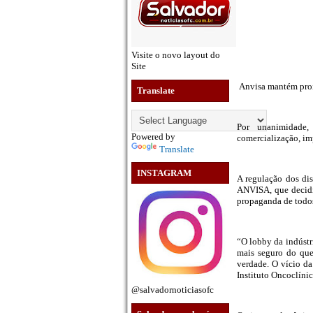
Visite o novo layout do
Site
Anvisa mantém proib
Translate
Por unanimidade,
Powered by
comercialização, im
Translate
INSTAGRAM
A regulação dos disp
ANVISA, que decidi
propaganda de todos
“O lobby da indústr
mais seguro do que
verdade. O vício da
Instituto Oncoclíni
@salvadornoticiasofc