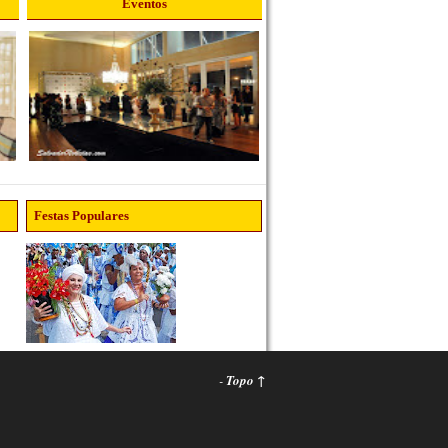
Eventos
Festas Populares
-
Topo ↑