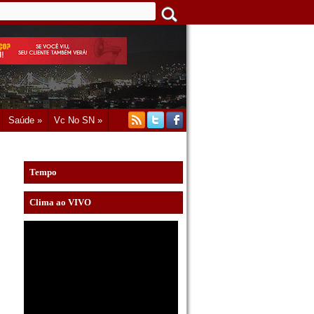
Saúde »
Vc No SN »
Tempo
Clima ao VIVO