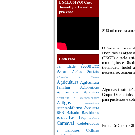
EXCLUSIVO! Caso
Joevellyn: De volta
pra casa!
SUS oferece tratame
O Sistema Único d
Hospitais. O órgão 
(PNCT) e pela art
Cadernos
municípios e Distr
Acontece
3a. Idade
tratamento inclui 
Aqui
Acões Sociais
necessário, terapia
Afinando a língua
Agricultura
Agricultura
Familiar
Agronegócio
Algumas instituiçõ
Agropecuária
Apicultura
Grupo Oncoclínica
Apicultura e Meliponicultura
para pacientes e col
Artigos
Autoestima
Automobilismo
Avicultura
Babado
Bastidores
BBB
Brasil
Beleza
Caprinocultura
Carnaval
Celebridades
Fonte Dr. Carlos Gil
e Famosos
Ciclismo