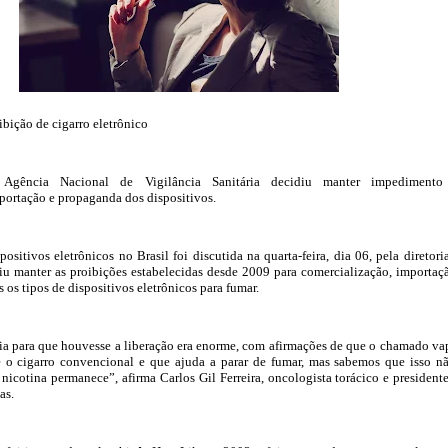
ição de cigarro eletrônico
 Agência Nacional de Vigilância Sanitária decidiu manter impedimento
portação e propaganda dos dispositivos.
ositivos eletrônicos no Brasil foi discutida na quarta-feira, dia 06, pela diretori
u manter as proibições estabelecidas desde 2009 para comercialização, importaç
 os tipos de dispositivos eletrônicos para fumar.
ia para que houvesse a liberação era enorme, com afirmações de que o chamado va
 o cigarro convencional e que ajuda a parar de fumar, mas sabemos que isso n
 nicotina permanece”, afirma Carlos Gil Ferreira, oncologista torácico e president
cas.