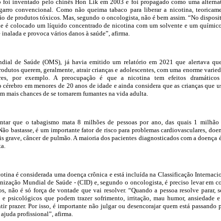
co foi inventado pelo chinês Hon Lik em 2003 e foi propagado como uma alterna
cigarro convencional. Como não queima tabaco para liberar a nicotina, teoricam
ção de produtos tóxicos. Mas, segundo o oncologista, não é bem assim. “No disposi
e é colocado um líquido concentrado de nicotina com um solvente e um químic
é inalada e provoca vários danos à saúde”, afirma.
dial de Saúde (OMS), já havia emitido um relatório em 2021 que alertava qu
produtos querem, geralmente, atrair crianças e adolescentes, com uma enorme varie
es, por exemplo. A preocupação é que a nicotina tem efeitos dramáticos
 cérebro em menores de 20 anos de idade e ainda considera que as crianças que 
têm mais chances de se tornarem fumantes na vida adulta.
entar que o tabagismo mata 8 milhões de pessoas por ano, das quais 1 milhão
Não bastasse, é um importante fator de risco para problemas cardiovasculares, doe
mais grave, câncer de pulmão. A maioria dos pacientes diagnosticados com a doença 
ta.
otina é considerada uma doença crônica e está incluída na Classificação Internaci
ização Mundial de Saúde - (CID) e, segundo o oncologista, é preciso levar em c
s, não é só força de vontade que vai resolver. “Quando a pessoa resolve parar, s
s e psicológicos que podem trazer sofrimento, irritação, mau humor, ansiedade e
tir prazer. Por isso, é importante não julgar ou desencorajar quem está passando 
ajuda profissional”, afirma.