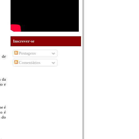
Inscrever-se
Postagens
 de
Comentários
a da
ão e
pe é
ão é
e do