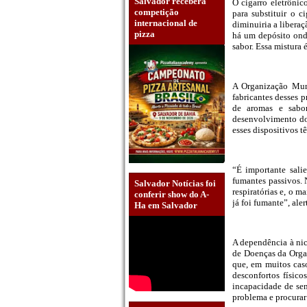
Salvador receberá
O cigarro eletrôni
competição
para substituir o 
internacional de
diminuiria a libera
pizza
há um depósito ond
sabor. Essa mistura 
A Organização Mun
fabricantes desses 
de aromas e sabor
desenvolvimento do
esses dispositivos 
“É importante sali
fumantes passivos. 
Salvador Notícias foi
respiratórias e, o 
conferir show do A-
já foi fumante”, aler
Ha em Salvador
A dependência à nic
de Doenças da Organ
que, em muitos caso
desconfortos físico
incapacidade de sen
problema e procurar 