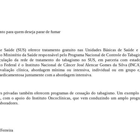
nto para quem deseja parar de fumar
e Saúde (SUS) oferece tratamento gratuito nas Unidades Básicas de Saúde e
do Ministério da Saúde responsável pelo Programa Nacional de Controle do Tabag
iculação da rede de tratamento do tabagismo no SUS, em parceria com estad
ito Federal é o Instituto Nacional de Câncer José Alencar Gomes da Silva (INCA
avaliação clínica, abordagem mínima ou intensiva, individual ou em grupo e
 medicamentosa juntamente com a abordagem intensiva.
es privadas também oferecem programas de cessação do tabagismo. Um exemplo
s, com o apoio do Instituto Oncoclínicas, que vem conduzindo um amplo prog
aboradores.
 Ferreira