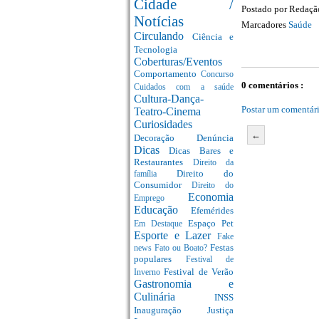
Cidade /
Postado por
Redaç
Notícias
Marcadores
Saúde
Circulando
Ciência e
Tecnologia
Coberturas/Eventos
Comportamento
Concurso
0 comentários :
Cuidados com a saúde
Cultura-Dança-
Postar um comentár
Teatro-Cinema
Curiosidades
←
Decoração
Denúncia
Dicas
Dicas Bares e
Restaurantes
Direito da
Direito do
família
Consumidor
Direito do
Economia
Emprego
Educação
Efemérides
Espaço Pet
Em Destaque
Esporte e Lazer
Fake
Festas
news
Fato ou Boato?
populares
Festival de
Festival de Verão
Inverno
Gastronomia e
Culinária
INSS
Inauguração
Justiça