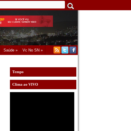
Saúde »
Vc No SN »
Tempo
Clima ao VIVO