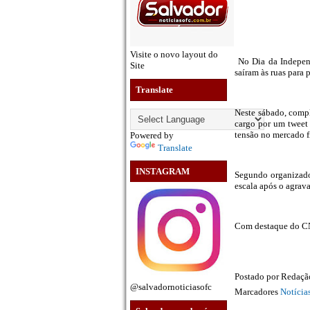
Visite o novo layout do
No Dia da Independ
Site
saíram às ruas para 
Translate
Neste sábado, comp
cargo por um tweet
tensão no mercado f
Powered by
Translate
INSTAGRAM
Segundo organizado
escala após o agrav
Com destaque do 
Postado por
Redaç
@salvadornoticiasofc
Marcadores
Notíci