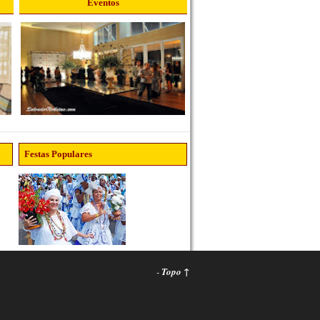
Eventos
Festas Populares
-
Topo ↑