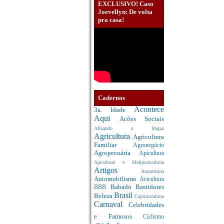
EXCLUSIVO! Caso
Joevellyn: De volta
pra casa!
Cadernos
Acontece
3a. Idade
Aqui
Acões Sociais
Afinando a língua
Agricultura
Agricultura
Familiar
Agronegócio
Agropecuária
Apicultura
Apicultura e Meliponicultura
Artigos
Autoestima
Automobilismo
Avicultura
Babado
Bastidores
BBB
Brasil
Beleza
Caprinocultura
Carnaval
Celebridades
e Famosos
Ciclismo