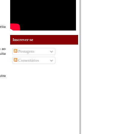
eita
Inscrever-se
u ao
Postagens
uita
Comentários
utra