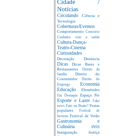
Cidade /
Notícias
Circulando
Ciência e
Tecnologia
Coberturas/Eventos
Comportamento
Concurso
Cuidados com a saúde
Cultura-Dança-
Teatro-Cinema
Curiosidades
Decoração
Denúncia
Dicas
Dicas Bares e
Restaurantes
Direito da
Direito do
família
Consumidor
Direito do
Economia
Emprego
Educação
Efemérides
Espaço Pet
Em Destaque
Esporte e Lazer
Fake
Festas
news
Fato ou Boato?
populares
Festival de
Festival de Verão
Inverno
Gastronomia e
Culinária
INSS
Inauguração
Justiça