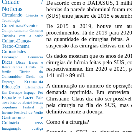
Cidade /
De acordo com o DATASUS, 1 milhão 
Notícias
hérnias da parede abdominal foram re
Circulando
(SUS) entre janeiro de 2015 e setem
Ciência e
Tecnologia
De 2015 a 2019, houve um au
Coberturas/Eventos
Comportamento
Concurso
procedimentos. Já de 2019 para 2020
Cuidados com a saúde
na quantidade de cirurgias feitas. 
Cultura-Dança-
suspensão das cirurgias eletivas em di
Teatro-Cinema
Curiosidades
Os dados mostram que os anos de 20
Decoração
Denúncia
cirurgias de hérnia feitas pelo SUS,
Dicas
Dicas Bares e
Restaurantes
Direito da
respectivamente. Em 2020 e 2021, po
Direito do
família
141 mil e 89 mil.
Consumidor
Direito do
Economia
Emprego
A diminuição no número de operações
Educação
Efemérides
demanda reprimida. Em entrevista
Espaço Pet
Em Destaque
Esporte e Lazer
Christiano Claus diz não ser possív
Fake
Festas
news
Fato ou Boato?
pela cirurgia na fila do SUS, mas 
populares
Festival de
definitivamente a doença.
Festival de Verão
Inverno
Gastronomia e
Como é a cirurgia?
Culinária
INSS
Inauguração
Justiça