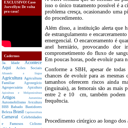
EXCLUSIVO! Caso
isso o único tratamento possível é a 
Joevellyn: De volta
problema cresça, ocasionando uma p
pra casa!
do procedimento.
Além disso, a instituição alerta que
de estrangulamento e encarceramento 
emergencial. O encarceramento é qua
anel herniário, provocando dor i
comprometimento do fluxo de sangu
Cadernos
Em poucas horas, pode evoluir para ne
Acontece
3a. Idade
Aqui
Acões Sociais
Conforme a SBH, apesar de todas a
Afinando a língua
chances de evoluir para as mesmas c
Agricultura
Agricultura
tamanhos oferecem riscos ainda ma
Familiar
Agronegócio
(inguinais), as femorais são as mais
Agropecuária
Apicultura
Apicultura e Meliponicultura
entre 2 e 10 cm, também podem en
Artigos
Autoestima
frequência.
Automobilismo
Avicultura
Babado
Bastidores
BBB
Brasil
Beleza
Caprinocultura
Carnaval
Celebridades
Procedimento cirúrgico ao longo dos
e Famosos
Ciclismo