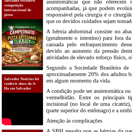
Salvador receberá
assintomáticas que não oferecem r
competição
acompanhadas, já que podem evoluir 
internacional de
responsável pela cirurgia é o cirurgiã
pizza
que os devidos cuidados sejam toma
A hérnia abdominal consiste no aba
(geralmente o intestino) para fora d
causada pelo enfraquecimento dess
devido ao aumento da pressão den
atividades de elevado esforço físico,
Segundo a Sociedade Brasileira de
aproximadamente 20% dos adultos bra
Salvador Notícias foi
em algum momento da vida.
conferir show do A-
Ha em Salvador
A condição pode ser assintomática ou 
vermelhidão. Entre os principais t
incisional (no local de uma cicatriz),
(parte superior do estômago) e a umbil
Atenção às complicações
A SBH ressalta que as hérnias da pa