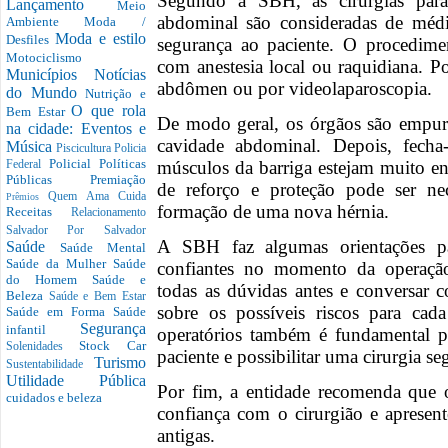
Segundo a SBH, as cirurgias par
Lançamento
Meio
abdominal são consideradas de méd
Ambiente
Moda /
Moda e estilo
Desfiles
segurança ao paciente. O procedimen
Motociclismo
com anestesia local ou raquidiana. P
Municípios
Notícias
abdômen ou por videolaparoscopia.
do Mundo
Nutrição e
O que rola
Bem Estar
De modo geral, os órgãos são empurr
na cidade: Eventos e
cavidade abdominal. Depois, fecha
Música
Piscicultura
Policia
Policial
Políticas
músculos da barriga estejam muito en
Federal
Públicas
Premiação
de reforço e proteção pode ser nec
Quem Ama Cuida
Prêmios
formação de uma nova hérnia.
Receitas
Relacionamento
Salvador Por Salvador
A SBH faz algumas orientações pa
Saúde
Saúde Mental
Saúde da Mulher
Saúde
confiantes no momento da operação
do Homem
Saúde e
todas as dúvidas antes e conversar 
Beleza
Saúde e Bem Estar
sobre os possíveis riscos para cad
Saúde em Forma
Saúde
Segurança
infantil
operatórios também é fundamental pa
Stock Car
Solenidades
paciente e possibilitar uma cirurgia se
Turismo
Sustentabilidade
Utilidade Pública
Por fim, a entidade recomenda que o
cuidados e beleza
confiança com o cirurgião e apresent
antigas.