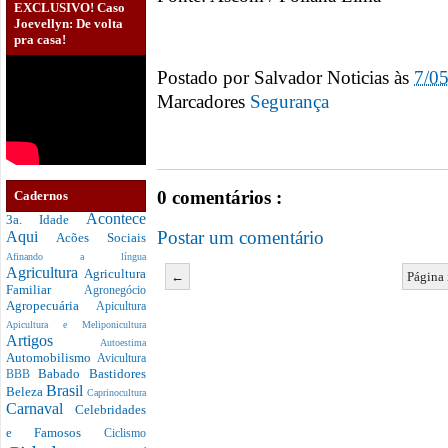
EXCLUSIVO! Caso
Joevellyn: De volta
pra casa!
Postado por
Salvador Noticias
às
7/0
Marcadores
Segurança
0 comentários :
Cadernos
Acontece
3a. Idade
Postar um comentário
Aqui
Acões Sociais
Afinando a língua
Agricultura
Agricultura
←
Página 
Familiar
Agronegócio
Agropecuária
Apicultura
Apicultura e Meliponicultura
Artigos
Autoestima
Automobilismo
Avicultura
Babado
Bastidores
BBB
Brasil
Beleza
Caprinocultura
Carnaval
Celebridades
e Famosos
Ciclismo