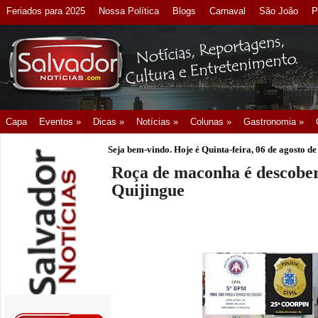
Feriados para 2025
Nossa Política
Blogs
Carnaval
São João
P
Capa
Eventos »
Dicas »
Notícias »
Colunas »
Gastronomia »
Seja bem-vindo. Hoje é
Quinta-feira, 06 de agosto d
Roça de maconha é descobe
Quijingue