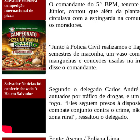
Salvador receberá
O comandante do 5° BPM, tenente-
competição
Júnior, contou que além da plan
internacional de
pizza
circulava com a espingarda na comu
os moradores.
“Junto à Polícia Civil realizamos o f
semestres de maconha, um vaso com 
mangueiras e conexões usadas na irr
disse o comandante.
Salvador Notícias foi
Segundo o delegado Carlos André
conferir show do A-
Ha em Salvador
autuados por tráfico de drogas, e um
fogo. “Eles seguem presos à disposi
combate conjunto contra o crime, n
zona rural”, ressaltou o delegado.
Fonte: Ascom / Poliana Lima