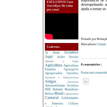
importância de a
EXCLUSIVO! Caso
desrespeitando a
Joevellyn: De volta
ajuda a tornar o
pra casa!
Postado por
Redaç
Marcadores
Cidade 
Cadernos
Acontece
3a. Idade
Aqui
Acões Sociais
Afinando a língua
0 comentários :
Agricultura
Agricultura
Familiar
Agronegócio
Postar um comentár
Agropecuária
Apicultura
Apicultura e Meliponicultura
←
Artigos
Autoestima
Automobilismo
Avicultura
Babado
Bastidores
BBB
Brasil
Beleza
Caprinocultura
Carnaval
Celebridades
e Famosos
Ciclismo