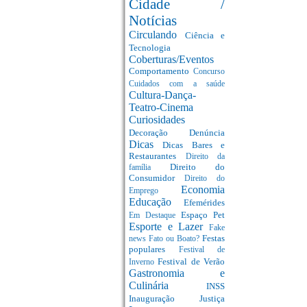
Cidade /
Notícias
Circulando
Ciência e
Tecnologia
Coberturas/Eventos
Comportamento
Concurso
Cuidados com a saúde
Cultura-Dança-
Teatro-Cinema
Curiosidades
Decoração
Denúncia
Dicas
Dicas Bares e
Restaurantes
Direito da
Direito do
família
Consumidor
Direito do
Economia
Emprego
Educação
Efemérides
Espaço Pet
Em Destaque
Esporte e Lazer
Fake
Festas
news
Fato ou Boato?
populares
Festival de
Festival de Verão
Inverno
Gastronomia e
Culinária
INSS
Inauguração
Justiça