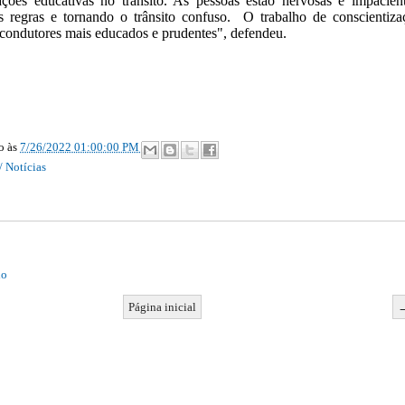
ções educativas no trânsito. As pessoas estão nervosas e impacient
s regras e tornando o trânsito confuso. O trabalho de conscientiza
s condutores mais educados e prudentes", defendeu.
ão
às
7/26/2022 01:00:00 PM
/ Notícias
io
Página inicial