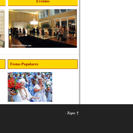
Eventos
Festas Populares
-
Topo ↑