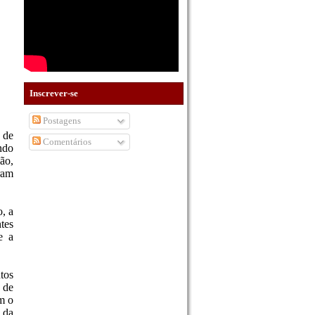
Inscrever-se
Postagens
 de
Comentários
ndo
ão,
ram
o, a
tes
e a
tos
 de
m o
 da