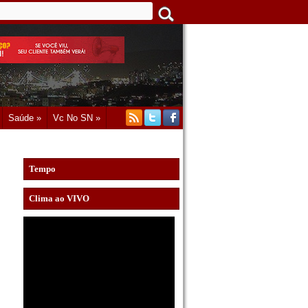
Saúde »
Vc No SN »
Tempo
Clima ao VIVO