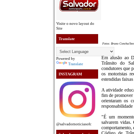
Visite o novo layout do
Site
Translate
Fotos: Bruno Concha/Se
Em alusão ao D
Powered by
Trânsito do Sal
Translate
condutores que p
os motoristas r
INSTAGRAM
estendidas faixa
A atividade educa
fim de promover 
orientaram os c
responsabilidade 
"É um momento 
salvarem vidas.
@salvadornoticiasofc
comportamento, e
Código de Trâns