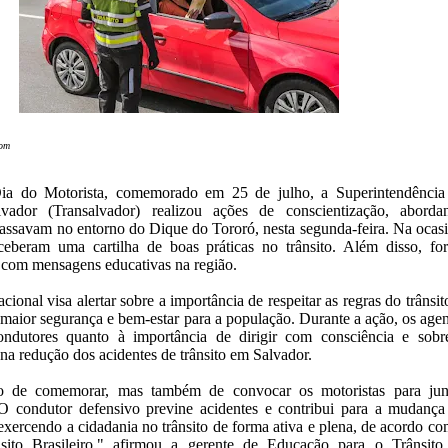
com
ia do Motorista, comemorado em 25 de julho, a Superintendência
vador (Transalvador) realizou ações de conscientização, aborda
assavam no entorno do Dique do Tororó, nesta segunda-feira. Na ocasi
eceberam uma cartilha de boas práticas no trânsito. Além disso, fo
s com mensagens educativas na região.
cional visa alertar sobre a importância de respeitar as regras do trânsit
maior segurança e bem-estar para a população. Durante a ação, os agen
ondutores quanto à importância de dirigir com consciência e sobr
na redução dos acidentes de trânsito em Salvador.
de comemorar, mas também de convocar os motoristas para jun
 O condutor defensivo previne acidentes e contribui para a mudança
xercendo a cidadania no trânsito de forma ativa e plena, de acordo co
ito Brasileiro," afirmou a gerente de Educação para o Trânsito