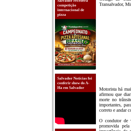
Salvador receberá
Transalvador, Mi
competição
internacional de
pizza
Salvador Notícias foi
conferir show do A-
Ha em Salvador
Motorista há mai
afirmou que diar
morte no trâns
importantes, pa
correto e andar c
O condutor de v
promovida pela