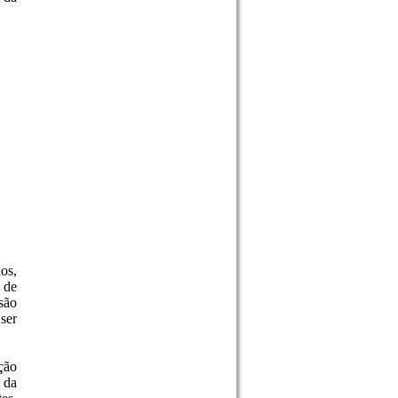
os,
 de
são
ser
ção
 da