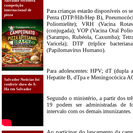
Salvador receberá
competição
Para crianças estarão disponíveis os 
internacional de
pizza
Penta (DTP/Hib/Hep B), Pneumocócic
Poliomielite); VRH (Vacina Rot
(conjugada); VOP (Vacina Oral Poliomi
(Sarampo, Rubéola, Caxumba); Tetr
Varicela); DTP (tríplice bacteria
(Papilomavírus Humano).
Para adolescentes: HPV; dT (dupla ad
Hepatite B, dTpa e Meningocócica 
Salvador Notícias foi
conferir show do A-
Ha em Salvador
Segundo o ministério, a partir dos tr
19 podem ser administradas de f
intervalo com os demais imunizantes.
Ao participar do lançamento da cam