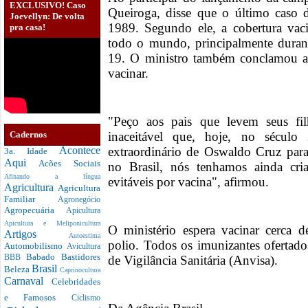
EXCLUSIVO! Caso
Queiroga, disse que o último caso d
Joevellyn: De volta
1989. Segundo ele, a cobertura vac
pra casa!
todo o mundo, principalmente duran
19. O ministro também conclamou as 
vacinar.
"Peço aos pais que levem seus fil
inaceitável que, hoje, no sécul
Cadernos
extraordinário de Oswaldo Cruz para 
Acontece
3a. Idade
Aqui
Acões Sociais
no Brasil, nós tenhamos ainda cr
Afinando a língua
evitáveis por vacina", afirmou.
Agricultura
Agricultura
Familiar
Agronegócio
Agropecuária
Apicultura
Apicultura e Meliponicultura
O ministério espera vacinar cerca 
Artigos
Autoestima
polio. Todos os imunizantes ofertado
Automobilismo
Avicultura
Babado
Bastidores
de Vigilância Sanitária (Anvisa).
BBB
Brasil
Beleza
Caprinocultura
Carnaval
Celebridades
e Famosos
Ciclismo