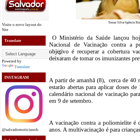
Tomaz Silva/Agência Bra
Visite o novo layout do
Site
O Ministério da Saúde lançou ho
Translate
Nacional de Vacinação contra a po
objetivo é recuperar a cobertura va
deixaram de tomar os imunizantes pre
Powered by
Translate
INSTAGRAM
A partir de amanhã (8), cerca de 40 
estarão abertas para aplicar doses de
calendário nacional de vacinação par
em 9 de setembro.
A vacinação contra a poliomielite é 
anos. A multivacinação é para criança
@salvadornoticiasofc