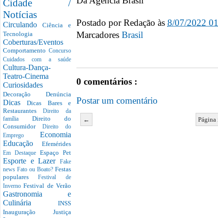
Da Agência Brasil
Cidade /
Notícias
Postado por
Redação
às
8/07/2022 0
Circulando
Ciência e
Marcadores
Brasil
Tecnologia
Coberturas/Eventos
Comportamento
Concurso
Cuidados com a saúde
Cultura-Dança-
Teatro-Cinema
0 comentários :
Curiosidades
Decoração
Denúncia
Postar um comentário
Dicas
Dicas Bares e
Restaurantes
Direito da
Direito do
←
Página 
família
Consumidor
Direito do
Economia
Emprego
Educação
Efemérides
Espaço Pet
Em Destaque
Esporte e Lazer
Fake
Festas
news
Fato ou Boato?
populares
Festival de
Festival de Verão
Inverno
Gastronomia e
Culinária
INSS
Inauguração
Justiça