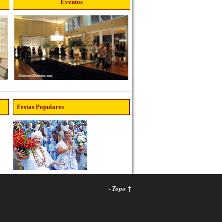
Eventos
Festas Populares
-
Topo ↑