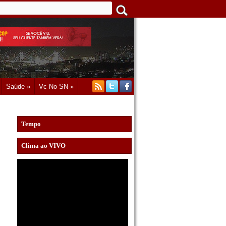
Saúde »
Vc No SN »
Tempo
Clima ao VIVO