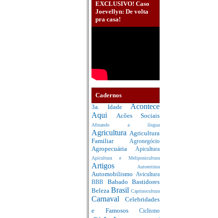
EXCLUSIVO! Caso
Joevellyn: De volta
pra casa!
Cadernos
Acontece
3a. Idade
Aqui
Acões Sociais
Afinando a língua
Agricultura
Agricultura
Familiar
Agronegócio
Agropecuária
Apicultura
Apicultura e Meliponicultura
Artigos
Autoestima
Automobilismo
Avicultura
Babado
Bastidores
BBB
Brasil
Beleza
Caprinocultura
Carnaval
Celebridades
e Famosos
Ciclismo