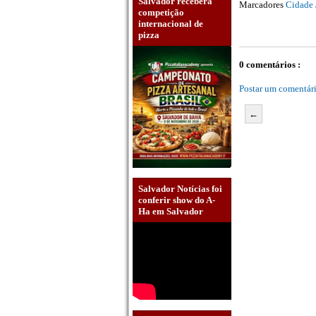
Salvador receberá
Marcadores
Cidade 
competição
internacional de
pizza
0 comentários :
Postar um comentár
←
Salvador Notícias foi
conferir show do A-
Ha em Salvador