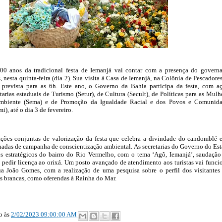
00 anos da tradicional festa de Iemanjá vai contar com a presença do govern
 nesta quinta-feira (dia 2). Sua visita à Casa de Iemanjá, na Colônia de Pescadore
 prevista para as 6h. Este ano, o Governo da Bahia participa da festa, com a
tarias estaduais de Turismo (Setur), de Cultura (Secult), de Políticas para as Mulh
biente (Sema) e de Promoção da Igualdade Racial e dos Povos e Comunida
i), até o dia 3 de fevereiro.
ções conjuntas de valorização da festa que celebra a divindade do candomblé 
das de campanha de conscientização ambiental. As secretarias do Governo do Es
os estratégicos do bairro do Rio Vermelho, com o tema ‘Agô, Iemanjá’, saudaçã
a pedir licença ao orixá. Um posto avançado de atendimento aos turistas vai funci
a João Gomes, com a realização de uma pesquisa sobre o perfil dos visitantes
res brancas, como oferendas à Rainha do Mar.
ão
às
2/02/2023 09:00:00 AM