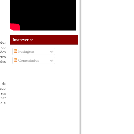
Inscrever-se
ador
s do
Postagens
ções
eres
Comentários
des
e da
tado
o em
onar
 e a