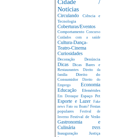
Cidade /
Notícias
Circulando
Ciência e
Tecnologia
Coberturas/Eventos
Comportamento
Concurso
Cuidados com a saúde
Cultura-Dança-
Teatro-Cinema
Curiosidades
Decoração
Denúncia
Dicas
Dicas Bares e
Restaurantes
Direito da
Direito do
família
Consumidor
Direito do
Economia
Emprego
Educação
Efemérides
Espaço Pet
Em Destaque
Esporte e Lazer
Fake
Festas
news
Fato ou Boato?
populares
Festival de
Festival de Verão
Inverno
Gastronomia e
Culinária
INSS
Inauguração
Justiça