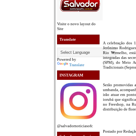
Visite o novo layout do
Site
Translate
A celebração dos 1
Jerônimo Rodrigues,
Rio Vermelho, está
integradas das secre
Powered by
(SPM), do Meio Am
Translate
Tradicionais (Seprom
INSTAGRAM
Serão promovidas a
umbanda, acompanha
irão atuar em pont
iorubá que signific
no Freeshop, na Ru
distribuição de flo
@salvadornoticiasofc
Postado por
Redaç