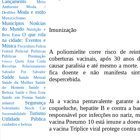
Lançamento
Meio
Ambiente
Moda /
Moda e estilo
Desfiles
Motociclismo
Municípios
Notícias
do Mundo
Imunização
Nutrição e
O que rola
Bem Estar
na cidade: Eventos e
Música
Piscicultura
Policia
A poliomielite corre risco de rei
Policial
Políticas
Federal
Públicas
Premiação
coberturas vacinais, após 30 anos 
Quem Ama Cuida
Prêmios
causar paralisia e até mesmo a morte.
Receitas
Relacionamento
fica doente e não manifesta sin
Salvador Por Salvador
Saúde
Saúde Mental
despercebida.
Saúde da Mulher
Saúde
do Homem
Saúde e
Beleza
Saúde e Bem Estar
Saúde em Forma
Saúde
Já a vacina pentavalente garante a 
Segurança
infantil
coqueluche, hepatite B e contra a ba
Stock Car
Solenidades
Turismo
responsável por infecções no nariz, 
Sustentabilidade
Utilidade Pública
vacina Pneumo 10 está imune a doen
cuidados e beleza
a vacina Tríplice viral protege contra