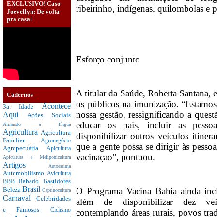
EXCLUSIVO! Caso
ribeirinho, indígenas, quilombolas e
Joevellyn: De volta
pra casa!
Esforço conjunto
A titular da Saúde, Roberta Santana, e
Cadernos
os públicos na imunização. “Estamos
Acontece
3a. Idade
nossa gestão, ressignificando a quest
Aqui
Acões Sociais
educar os pais, incluir as pess
Afinando a língua
Agricultura
Agricultura
disponibilizar outros veículos itine
Familiar
Agronegócio
que a gente possa se dirigir às pesso
Agropecuária
Apicultura
vacinação”, pontuou.
Apicultura e Meliponicultura
Artigos
Autoestima
Automobilismo
Avicultura
Babado
Bastidores
BBB
Brasil
O Programa Vacina Bahia ainda incl
Beleza
Caprinocultura
Carnaval
Celebridades
além de disponibilizar dez veíc
e Famosos
Ciclismo
contemplando áreas rurais, povos trad