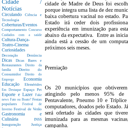
Cidade /
cidade de Madre de Deus foi escol
Notícias
porque integra uma lista de dez muni
Circulando
Ciência e
baixa cobertura vacinal no estado. 
Tecnologia
Estado irá ceder dois profissio
Coberturas/Eventos
experiência em imunização para est
Comportamento
Concurso
abaixo da expectativa. Entre as inici
Cuidados com a saúde
Cultura-Dança-
ainda está a cessão de um computa
Teatro-Cinema
próximos seis meses.
Curiosidades
Decoração
Denúncia
Dicas
Dicas Bares e
Restaurantes
Direito da
Premiação
Direito do
família
Consumidor
Direito do
Economia
Emprego
Educação
Efemérides
Os 20 municípios que obtiverem 
Espaço Pet
Em Destaque
atingindo pelo menos 95% de im
Esporte e Lazer
Fake
Pentavalente, Pneumo 10 e Tríplice
Festas
news
Fato ou Boato?
populares
Festival de
computadores, doados pelo Estado. J
Festival de Verão
Inverno
será ofertado às cidades que tiv
Gastronomia e
imunizada para as mesmas vacinas
Culinária
INSS
campanha.
Inauguração
Justiça