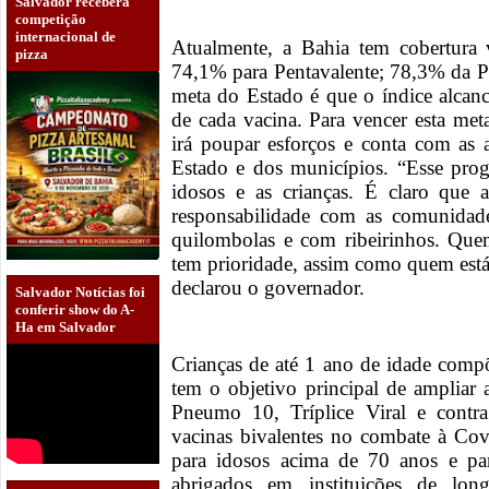
Salvador receberá
competição
internacional de
Atualmente, a Bahia tem cobertura 
pizza
74,1% para Pentavalente; 78,3% da P
meta do Estado é que o índice alca
de cada vacina. Para vencer esta me
irá poupar esforços e conta com as 
Estado e dos municípios. “Esse prog
idosos e as crianças. É claro que 
responsabilidade com as comunidade
quilombolas e com ribeirinhos. Que
tem prioridade, assim como quem está
declarou o governador.
Salvador Notícias foi
conferir show do A-
Ha em Salvador
Crianças de até 1 ano de idade com
tem o objetivo principal de ampliar 
Pneumo 10, Tríplice Viral e contra
vacinas bivalentes no combate à Cov
para idosos acima de 70 anos e pa
abrigados em instituições de lo