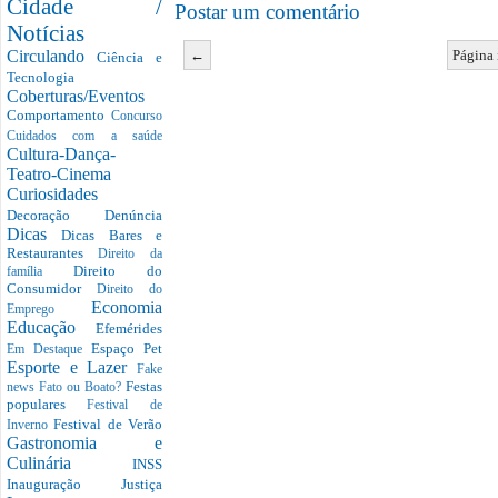
Cidade /
Postar um comentário
Notícias
←
Página 
Circulando
Ciência e
Tecnologia
Coberturas/Eventos
Comportamento
Concurso
Cuidados com a saúde
Cultura-Dança-
Teatro-Cinema
Curiosidades
Decoração
Denúncia
Dicas
Dicas Bares e
Restaurantes
Direito da
Direito do
família
Consumidor
Direito do
Economia
Emprego
Educação
Efemérides
Espaço Pet
Em Destaque
Esporte e Lazer
Fake
Festas
news
Fato ou Boato?
populares
Festival de
Festival de Verão
Inverno
Gastronomia e
Culinária
INSS
Inauguração
Justiça