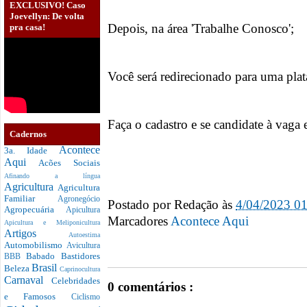
EXCLUSIVO! Caso
Joevellyn: De volta
Depois, na área 'Trabalhe Conosco';
pra casa!
Você será redirecionado para uma plat
Faça o cadastro e se candidate à vaga 
Cadernos
Acontece
3a. Idade
Aqui
Acões Sociais
Afinando a língua
Agricultura
Agricultura
Familiar
Agronegócio
Postado por
Redação
às
4/04/2023 0
Agropecuária
Apicultura
Marcadores
Acontece Aqui
Apicultura e Meliponicultura
Artigos
Autoestima
Automobilismo
Avicultura
Babado
Bastidores
BBB
Brasil
Beleza
Caprinocultura
Carnaval
Celebridades
0 comentários :
e Famosos
Ciclismo