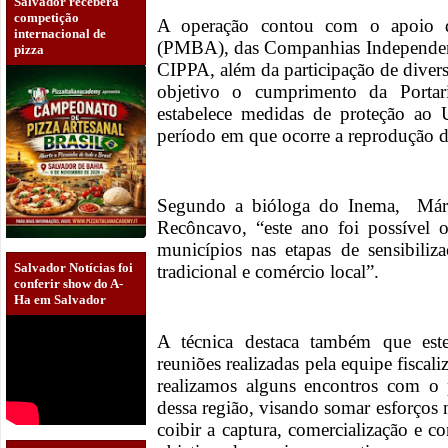
Salvador receberá
competição
A operação contou com o apoio d
internacional de
(PMBA), das Companhias Independen
pizza
CIPPA, além da participação de diver
objetivo o cumprimento da Port
estabelece medidas de proteção ao 
período em que ocorre a reprodução d
Segundo a bióloga do Inema, Márci
Recôncavo, “este ano foi possível
municípios nas etapas de sensibili
Salvador Notícias foi
tradicional e comércio local”.
conferir show do A-
Ha em Salvador
A técnica destaca também que est
reuniões realizadas pela equipe fisc
realizamos alguns encontros com o 
dessa região, visando somar esforços 
coibir a captura, comercialização e 