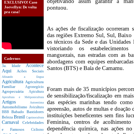
objetivando assim garantir a man
EXCLUSIVO! Caso
pontuou.
Joevellyn: De volta
pra casa!
As ações de fiscalização ocorreram s
das regiões Extremo Sul, Sul, Baixo
os técnicos da Sede e das Unidades
vistoriando os estabelecimentos 
manguezais, nas estradas com as ba
Cadernos
abordagens com equipes embarcadas 
Acontece
3a. Idade
Santos (BTS) e Baía de Camamu.
Aqui
Acões Sociais
Afinando a língua
Agricultura
Agricultura
Familiar
Agronegócio
Foram mais de 35 municípios percorri
Agropecuária
Apicultura
de sensibilização/fiscalização em mai
Apicultura e Meliponicultura
das espécies marinhas tendo como 
Artigos
Autoestima
Automobilismo
Avicultura
apreensão, autos de multas e doação 
Babado
Bastidores
BBB
instituições beneficentes sem fins lu
Brasil
Beleza
Caprinocultura
Feminina, centros de acolhimento
Carnaval
Celebridades
dependência química, nas ações no 
e Famosos
Ciclismo