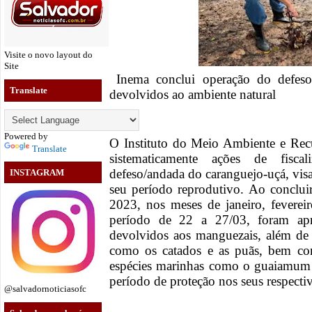
Visite o novo layout do
Site
Inema conclui operação do defeso
Translate
devolvidos ao ambiente natural
Powered by
O Instituto do Meio Ambiente e Recu
Translate
sistematicamente ações de fisc
defeso/andada do caranguejo-uçá, visa
INSTAGRAM
seu período reprodutivo. Ao concluir
2023, nos meses de janeiro, feverei
período de 22 a 27/03, foram ap
devolvidos aos manguezais, além de 
como os catados e as puãs, bem co
espécies marinhas como o guaiamum
período de proteção nos seus respecti
@salvadornoticiasofc