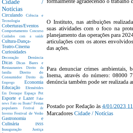
formalmente agradecendo o trabalho da
Cidade /
Notícias
Circulando
Ciência e
Tecnologia
O Instituto, nas atribuições realiza
Coberturas/Eventos
suas atividades com o foco na prote
Comportamento
Concurso
planejamento das operações para 2024
Cuidados com a saúde
articulações com os atores envolvido
Cultura-Dança-
Teatro-Cinema
das ações.
Curiosidades
Decoração
Denúncia
Dicas
Dicas Bares e
Restaurantes
Para denunciar crimes ambientais, 
Direito da
Direito do
família
Inema, através do número: 08000 7
Consumidor
Direito do
denúncia também pode ser realizada 
Economia
Emprego
Educação
Efemérides
Espaço Pet
Em Destaque
Esporte e Lazer
Fake
Festas
news
Fato ou Boato?
Postado por
Redação
às
4/01/2023 1
populares
Festival de
Marcadores
Cidade / Notícias
Festival de Verão
Inverno
Gastronomia e
Culinária
INSS
Inauguração
Justiça