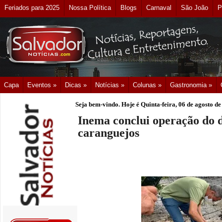
Feriados para 2025
Nossa Política
Blogs
Carnaval
São João
P
Capa
Eventos »
Dicas »
Notícias »
Colunas »
Gastronomia »
Seja bem-vindo. Hoje é
Quinta-feira, 06 de agosto d
Inema conclui operação do d
caranguejos