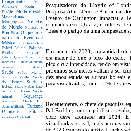
Lançamento
Meio
Pesquisadores do Lloyd's of Londo
Ambiente
Moda /
Pesquisa Atmosférica e Ambiental d
Moda e estilo
Desfiles
Motociclismo
Evento de Carrington impactar a Te
Municípios
Notícias
estimados em 0,6 a 2,6 trilhões de 
do Mundo
Nutrição e
"Esse é o perigo de uma tempestade sol
O que rola
Bem Estar
na cidade: Eventos e
Música
Piscicultura
Policia
Policial
Políticas
Federal
Em janeiro de 2023, a quantidade de m
Públicas
Premiação
era maior do que o pico do ciclo. 
Quem Ama Cuida
Prêmios
Receitas
Relacionamento
pico e sua intensidade, tendo em vist
Salvador Por Salvador
próximos seis meses voltam a ser cruc
Saúde
Saúde Mental
dez anos estuda as auroras boreais 
Saúde da Mulher
Saúde
do Homem
Saúde e
para visualizá-las, com 100% de suces
Beleza
Saúde e Bem Estar
Saúde em Forma
Saúde
Segurança
infantil
Stock Car
Solenidades
Recentemente, o chefe de pesquisa es
Turismo
Sustentabilidade
Pål Brekke, tornou pública a avali
Utilidade Pública
ciclo deve acontecer em 2024. E
cuidados e beleza
visualizadas no sol, mais auroras sã
de 2023 está sendo incrível, inclusive