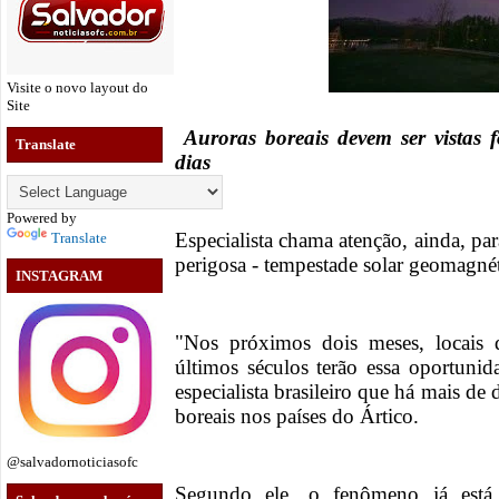
Visite o novo layout do
Site
Auroras boreais devem ser vistas 
Translate
dias
Powered by
Especialista chama atenção, ainda, pa
Translate
perigosa - tempestade solar geomagné
INSTAGRAM
"Nos próximos dois meses, locais 
últimos séculos terão essa oportuni
especialista brasileiro que há mais de
boreais nos países do Ártico.
@salvadornoticiasofc
Segundo ele, o fenômeno já está