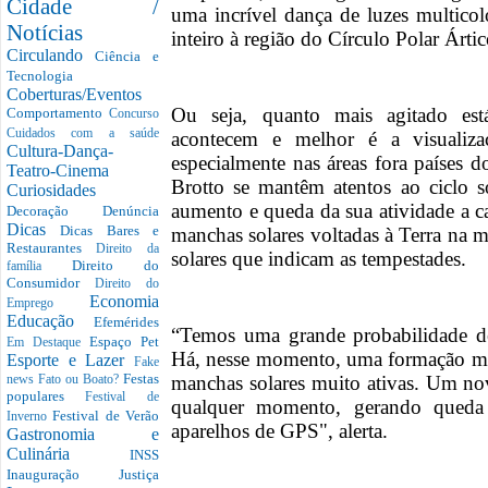
Cidade /
uma incrível dança de luzes multico
Notícias
inteiro à região do Círculo Polar Ártic
Circulando
Ciência e
Tecnologia
Coberturas/Eventos
Ou seja, quanto mais agitado est
Comportamento
Concurso
Cuidados com a saúde
acontecem e melhor é a visualiza
Cultura-Dança-
especialmente nas áreas fora países d
Teatro-Cinema
Brotto se mantêm atentos ao ciclo 
Curiosidades
aumento e queda da sua atividade a 
Decoração
Denúncia
Dicas
Dicas Bares e
manchas solares voltadas à Terra na 
Restaurantes
Direito da
solares que indicam as tempestades.
Direito do
família
Consumidor
Direito do
Economia
Emprego
Educação
Efemérides
“Temos uma grande probabilidade de
Espaço Pet
Em Destaque
Há, nesse momento, uma formação mu
Esporte e Lazer
Fake
Festas
manchas solares muito ativas. Um no
news
Fato ou Boato?
populares
Festival de
qualquer momento, gerando queda 
Festival de Verão
Inverno
aparelhos de GPS", alerta.
Gastronomia e
Culinária
INSS
Inauguração
Justiça