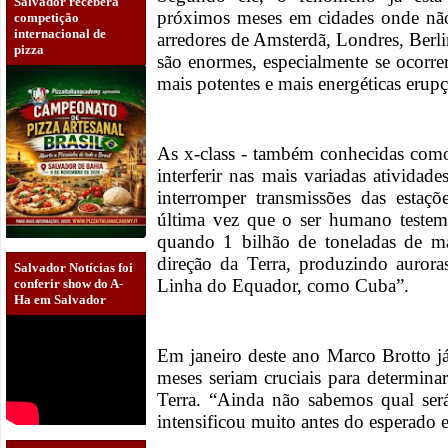
Salvador receberá
próximos meses em cidades onde não
competição
internacional de
arredores de Amsterdã, Londres, Berl
pizza
são enormes, especialmente se ocorr
mais potentes e mais energéticas erupç
As x-class - também conhecidas como
interferir nas mais variadas atividad
interromper transmissões das esta
última vez que o ser humano teste
quando 1 bilhão de toneladas de ma
direção da Terra, produzindo aurora
Salvador Notícias foi
Linha do Equador, como Cuba”.
conferir show do A-
Ha em Salvador
Em janeiro deste ano Marco Brotto já
meses seriam cruciais para determinar
Terra. “Ainda não sabemos qual será
intensificou muito antes do esperado 