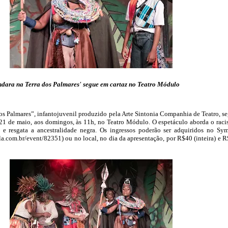
ndara na Terra dos Palmares' segue em cartaz no Teatro Módulo
os Palmares”, infantojuvenil produzido pela Arte Sintonia Companhia de Teatro, s
 21 de maio, aos domingos, às 11h, no Teatro Módulo. O espetáculo aborda o rac
il e resgata a ancestralidade negra. Os ingressos poderão ser adquiridos no Sy
pla.com.br/event/82351) ou no local, no dia da apresentação, por R$40 (inteira) e 