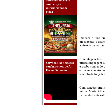
Salvador receberá
competição
internacional de
pizza
Dandara é uma cri
preconceito, a crian
a história de muitas 
A montagem traz t
utiliza linguagem lú
Salvador Notícias foi
e acaba sonhando c
conferir show do A-
entra em contato co
Ha em Salvador
símbolo da força fe
Com canções origina
mirins Maria Alice
Leonardo Freitas al