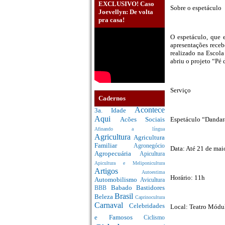
EXCLUSIVO! Caso
Sobre o espetáculo
Joevellyn: De volta
pra casa!
O espetáculo, que 
apresentações rece
realizado na Escola
abriu o projeto “Pé 
Serviço
Cadernos
Acontece
3a. Idade
Aqui
Espetáculo “Dandara
Acões Sociais
Afinando a língua
Agricultura
Agricultura
Familiar
Agronegócio
Data: Até 21 de mai
Agropecuária
Apicultura
Apicultura e Meliponicultura
Artigos
Autoestima
Horário: 11h
Automobilismo
Avicultura
Babado
Bastidores
BBB
Brasil
Beleza
Caprinocultura
Carnaval
Celebridades
Local: Teatro Módu
e Famosos
Ciclismo