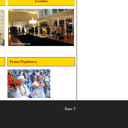
Eventos
Festas Populares
-
Topo ↑