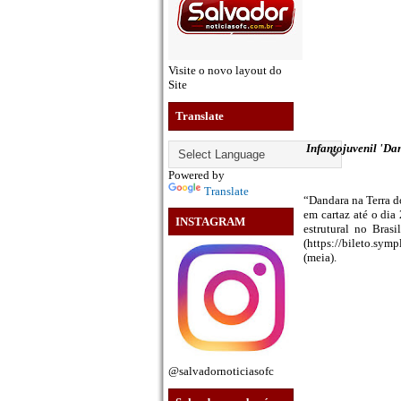
Visite o novo layout do
Site
Translate
Infantojuvenil 'Da
Powered by
Translate
“Dandara na Terra d
em cartaz até o dia
INSTAGRAM
estrutural no Bras
(https://bileto.sym
(meia).
@salvadornoticiasofc