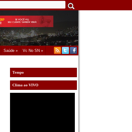
Saúde »
Vc No SN »
Tempo
Clima ao VIVO