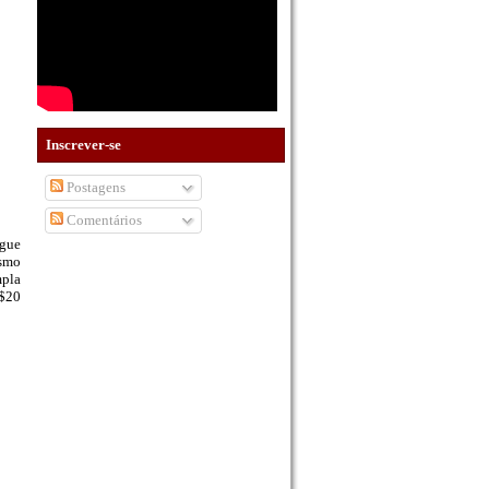
Inscrever-se
Postagens
Comentários
egue
ismo
mpla
R$20