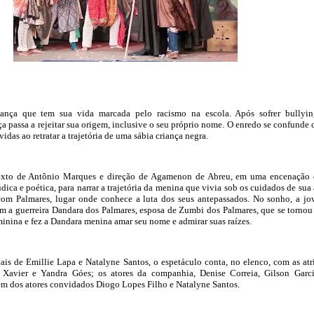
ança que tem sua vida marcada pelo racismo na escola. Após sofrer bullyi
ça passa a rejeitar sua origem, inclusive o seu próprio nome. O enredo se confunde
vidas ao retratar a trajetória de uma sábia criança negra.
exto de Antônio Marques e direção de Agamenon de Abreu, em uma encenação
dica e poética, para narrar a trajetória da menina que vivia sob os cuidados de sua
om Palmares, lugar onde conhece a luta dos seus antepassados. No sonho, a j
m a guerreira Dandara dos Palmares, esposa de Zumbi dos Palmares, que se torno
minina e fez a Dandara menina amar seu nome e admirar suas raízes.
is de Emillie Lapa e Natalyne Santos, o espetáculo conta, no elenco, com as atr
 Xavier e Yandra Góes; os atores da companhia, Denise Correia, Gilson Garc
ém dos atores convidados Diogo Lopes Filho e Natalyne Santos.