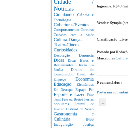
Cidade /
Ingressos: R$40 (int
Notícias
Circulando
Ciência e
Tecnologia
Vendas: Sympla (htt
Coberturas/Eventos
Comportamento
Concurso
Cuidados com a saúde
Classificação: Livre
Cultura-Dança-
Teatro-Cinema
Curiosidades
Postado por
Redaç
Decoração
Denúncia
Marcadores
Cultura
Dicas
Dicas Bares e
Restaurantes
Direito da
Direito do
família
Consumidor
Direito do
Economia
Emprego
0 comentários :
Educação
Efemérides
Espaço Pet
Em Destaque
Postar um comentár
Esporte e Lazer
Fake
Festas
news
Fato ou Boato?
←
populares
Festival de
Festival de Verão
Inverno
Gastronomia e
Culinária
INSS
Inauguração
Justiça