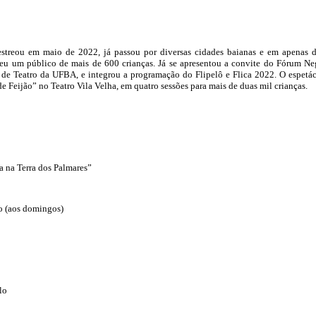
estreou em maio de 2022, já passou por diversas cidades baianas e em apenas 
beu um público de mais de 600 crianças. Já se apresentou a convite do Fórum Ne
 de Teatro da UFBA, e integrou a programação do Flipelô e Flica 2022. O espetá
de Feijão” no Teatro Vila Velha, em quatro sessões para mais de duas mil crianças.
 na Terra dos Palmares”
o (aos domingos)
lo