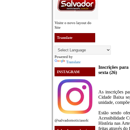
Visite o novo layout do
Site
Translate
Powered by
Translate
Inscrições par
INSTAGRAM
sexta (26)
As inscrições pa
Cidade Baixa segu
unidade, compõe 
Estão sendo ofer
Acessibilidade Cu
@salvadornoticiasofc
História nas Art
feitas através do