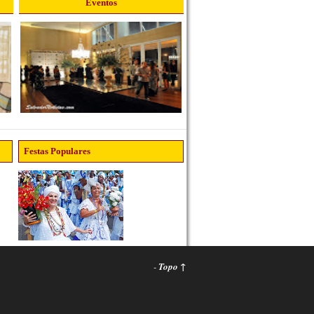
Eventos
Festas Populares
-
Topo ↑