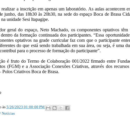
realizar a inscrição em apenas um laboratório. As aulas acontecem en
 de junho, das 18h30 às 20h30, na sede do espaço Boca de Brasa Cid
 na unidade Sesi Itapagipe.
dor geral do espaço, Neto Machado, os componentes optativos têm
 dentro da formação continuada dos participantes. “Essa oportunidade
nentes optativos na grade curricular faz com que o participante ente
diferentes do que está sendo trabalhada em sua área, ou seja, é uma du
 contribui para o processo de formação do participante”.
ção é fruto do Termo de Colaboração 001/2022 firmado entre Funda
tos (FGM) e a Associação Conexões Criativas, através dos recursos
– Polos Criativos Boca de Brasa.
ão
ão
às
5/26/2023 01:00:00 PM
/ Notícias