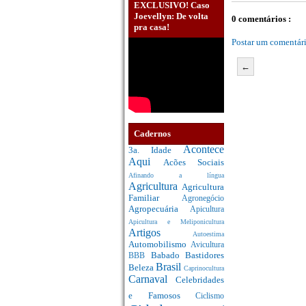
EXCLUSIVO! Caso
Joevellyn: De volta
0 comentários :
pra casa!
Postar um comentár
←
Cadernos
Acontece
3a. Idade
Aqui
Acões Sociais
Afinando a língua
Agricultura
Agricultura
Familiar
Agronegócio
Agropecuária
Apicultura
Apicultura e Meliponicultura
Artigos
Autoestima
Automobilismo
Avicultura
Babado
Bastidores
BBB
Brasil
Beleza
Caprinocultura
Carnaval
Celebridades
e Famosos
Ciclismo