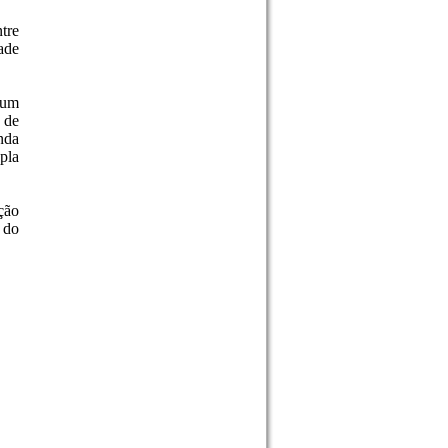
tre
ade
 um
 de
nda
pla
ção
 do