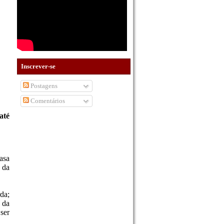
Inscrever-se
Postagens
Comentários
até
asa
 da
da;
a da
ser