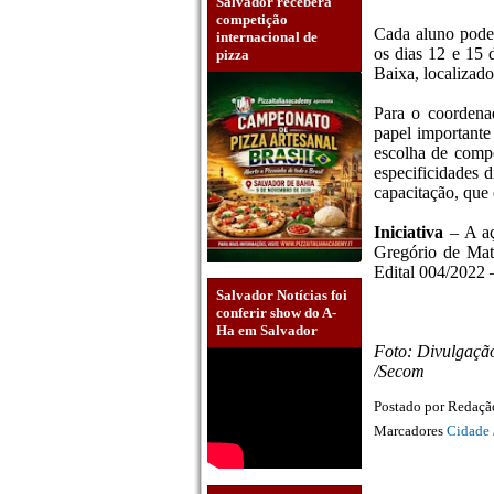
Salvador receberá
competição
Cada aluno pode 
internacional de
os dias 12 e 15
pizza
Baixa, localizado
Para o coordena
papel importante
escolha de compo
especificidades 
capacitação, que
Iniciativa
– A a
Gregório de Mat
Edital 004/2022 
Salvador Notícias foi
conferir show do A-
Ha em Salvador
Foto: Divulgaç
/Secom
Postado por
Redaç
Marcadores
Cidade 