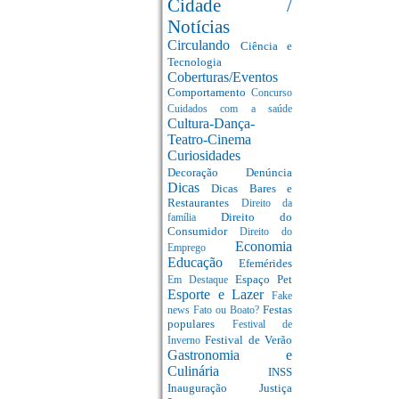
Cidade /
Notícias
Circulando
Ciência e
Tecnologia
Coberturas/Eventos
Comportamento
Concurso
Cuidados com a saúde
Cultura-Dança-
Teatro-Cinema
Curiosidades
Decoração
Denúncia
Dicas
Dicas Bares e
Restaurantes
Direito da
Direito do
família
Consumidor
Direito do
Economia
Emprego
Educação
Efemérides
Espaço Pet
Em Destaque
Esporte e Lazer
Fake
Festas
news
Fato ou Boato?
populares
Festival de
Festival de Verão
Inverno
Gastronomia e
Culinária
INSS
Inauguração
Justiça