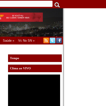
Saúde »
Vc No SN »
Tempo
Clima ao VIVO