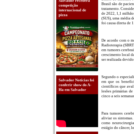
Salvador receberá
Brasil são de pacie
competição
tratamento. Conside
internacional de
de 2022, 1,1 milhão
pizza
(SUS), uma média de
foi causa direta de 
De acordo com o mé
Radioterapia (SBRT)
em tumores cerebrai
crescimento local d
ser realizada devid
Segundo o especiali
Salvador Notícias foi
em que os benefíci
conferir show do A-
científicos que ava
Ha em Salvador
lesões primárias de
cinco a seis semanas
Para tumores cerebr
aliviar os sintomas
como neurocirurgia
estágio do câncer, 