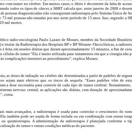
ntes com tumor no cérebro. Em muitos casos, o óbito é decorrente da falta de acess
rando todos os tipos de câncer, a SBRT calcula que, entre janeiro de 2008 e deze
 de pessoas diagnosticadas não conseguiram radioterapia pelo Sistema Único de S
 73 mil pessoas não tratadas por ano neste período de 15 anos. Isso, segundo a S
110 mil mortes.
dico radio-oncologista Paulo Lazaro de Moraes, membro da Sociedade Brasileir
 e titular da Radioterapia dos Hospitais BP e BP Mirante–Oncoclínicas, a radioter
s é feita em sessões diárias que duram aproximadamente 15 minutos, a fim de cess
as células do tumor “Ela é muito utilizada para tratamentos em que a cirurgia não 
o às complicações inerentes ao procedimento”, explica Moraes.
sta, as doses de radiação no cérebro são determinadas a partir de padrões de segur
os sejam mais efetivos que os riscos de sequela. “Esses padrões vêm de est
liam a dose necessária para controle de cada tipo de tumor cerebral. Normalmente,
 sistema nervoso central, as aplicações são diárias, com duração de aproximadam
”, conta.
ais mais avançados, a radioterapia é usada para controlar o crescimento do tum
. Ela também pode ser usada de forma isolada ou em combinação com outras terap
 ou quimioterapia. A administração da radioterapia é planejada conforme o ti
localização do tumor e outras condições médicas do paciente.