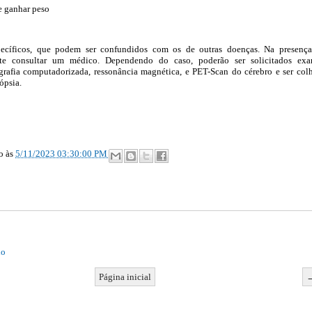
 e ganhar peso
pecíficos, que podem ser confundidos com os de outras doenças. Na presenç
nte consultar um médico. Dependendo do caso, poderão ser solicitados ex
grafia computadorizada, ressonância magnética, e PET-Scan do cérebro e ser col
ópsia.
ão
às
5/11/2023 03:30:00 PM
io
Página inicial