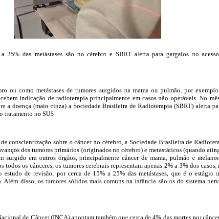
 25% das metástases são no cérebro e SBRT alerta para gargalos no acess
ebro ou como metástases de tumores surgidos na mama ou pulmão, por exemplo
recebem indicação de radioterapia principalmente em casos não operáveis. No mê
re a doença (maio cinza) a Sociedade Brasileira de Radioterapia (SBRT) alerta pa
ao tratamento no SUS
de conscientização sobre o câncer no cérebro, a Sociedade Brasileira de Radioter
 avanços dos tumores primários (originados no cérebro) e metastáticos (quando ati
em surgido em outros órgãos, principalmente câncer de mama, pulmão e melano
 todos os cânceres, os tumores cerebrais representam apenas 2% a 3% dos casos,
 estudo de revisão, por cerca de 15% a 25% das metástases, que é o estágio 
. Além disso, os tumores sólidos mais comuns na infância são os do sistema ner
 Nacional de Câncer (INCA) apontam também que cerca de 4% das mortes por cânce