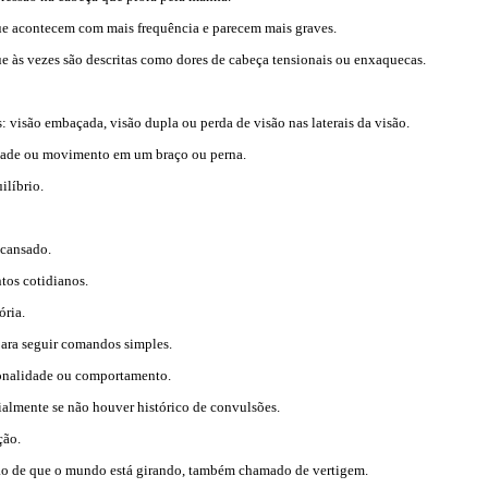
ue acontecem com mais frequência e parecem mais graves.
ue às vezes são descritas como dores de cabeça tensionais ou enxaquecas.
: visão embaçada, visão dupla ou perda de visão nas laterais da visão.
idade ou movimento em um braço ou perna.
ilíbrio.
 cansado.
tos cotidianos.
ória.
ara seguir comandos simples.
onalidade ou comportamento.
ialmente se não houver histórico de convulsões.
ção.
ão de que o mundo está girando, também chamado de vertigem.