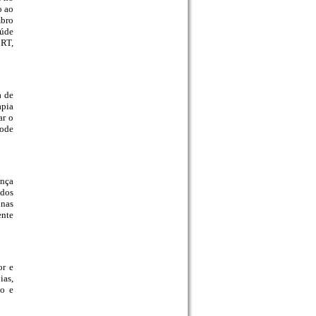
o ao
mbro
aúde
BRT,
a de
apia
ar o
pode
ança
udos
 nas
ente
or e
ias,
po e