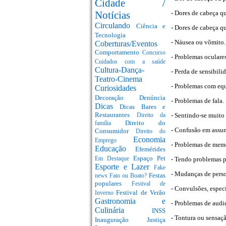
Cidade /
- Dores de cabeça q
Notícias
Circulando
Ciência e
- Dores de cabeça q
Tecnologia
- Náusea ou vômito.
Coberturas/Eventos
Comportamento
Concurso
- Problemas oculares
Cuidados com a saúde
Cultura-Dança-
- Perda de sensibil
Teatro-Cinema
- Problemas com equ
Curiosidades
Decoração
Denúncia
- Problemas de fala.
Dicas
Dicas Bares e
Restaurantes
- Sentindo-se muito
Direito da
Direito do
família
- Confusão em assun
Consumidor
Direito do
Economia
Emprego
- Problemas de mem
Educação
Efemérides
Espaço Pet
- Tendo problemas p
Em Destaque
Esporte e Lazer
Fake
- Mudanças de pers
Festas
news
Fato ou Boato?
populares
Festival de
- Convulsões, espec
Festival de Verão
Inverno
Gastronomia e
- Problemas de audi
Culinária
INSS
- Tontura ou sensaç
Inauguração
Justiça