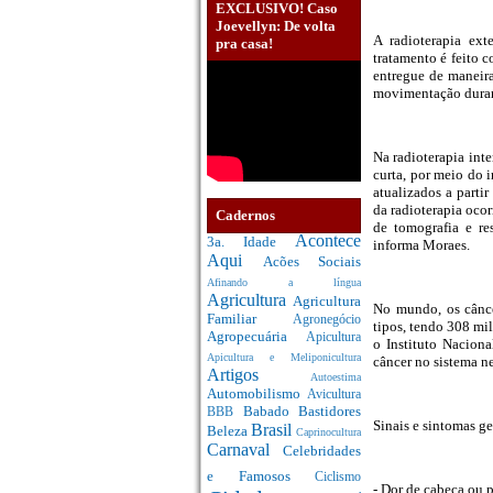
EXCLUSIVO! Caso
Joevellyn: De volta
A radioterapia ex
pra casa!
tratamento é feito c
entregue de maneira
movimentação durant
Na radioterapia int
curta, por meio do 
atualizados a parti
da radioterapia oco
Cadernos
de tomografia e re
Acontece
3a. Idade
informa Moraes.
Aqui
Acões Sociais
Afinando a língua
Agricultura
Agricultura
No mundo, os cânce
Familiar
Agronegócio
tipos, tendo 308 mi
Agropecuária
Apicultura
o Instituto Nacion
Apicultura e Meliponicultura
câncer no sistema ne
Artigos
Autoestima
Automobilismo
Avicultura
Babado
Bastidores
BBB
Sinais e sintomas ge
Brasil
Beleza
Caprinocultura
Carnaval
Celebridades
e Famosos
Ciclismo
- Dor de cabeça ou 