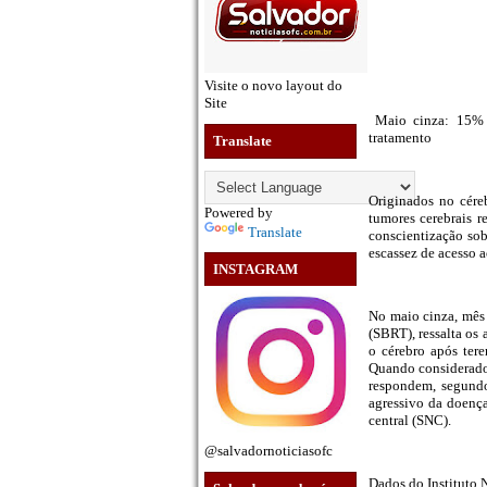
Visite o novo layout do
Site
Maio cinza: 15% a
tratamento
Translate
Originados no cér
Powered by
tumores cerebrais 
Translate
conscientização sob
escassez de acesso 
INSTAGRAM
No maio cinza, mês 
(SBRT), ressalta os
o cérebro após ter
Quando considerados
respondem, segundo
agressivo da doença
central (SNC).
@salvadornoticiasofc
Dados do Instituto