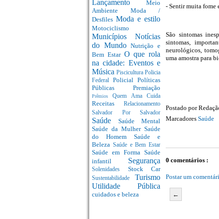
Lançamento
Meio
- Sentir muita fome
Ambiente
Moda /
Moda e estilo
Desfiles
Motociclismo
São sintomas ines
Municípios
Notícias
sintomas, importa
do Mundo
Nutrição e
neurológicos, tomo
O que rola
Bem Estar
uma amostra para bi
na cidade: Eventos e
Música
Piscicultura
Policia
Policial
Políticas
Federal
Públicas
Premiação
Quem Ama Cuida
Prêmios
Receitas
Relacionamento
Postado por
Redaç
Salvador Por Salvador
Marcadores
Saúde
Saúde
Saúde Mental
Saúde da Mulher
Saúde
do Homem
Saúde e
Beleza
Saúde e Bem Estar
Saúde em Forma
Saúde
0 comentários :
Segurança
infantil
Stock Car
Solenidades
Postar um comentár
Turismo
Sustentabilidade
Utilidade Pública
←
cuidados e beleza