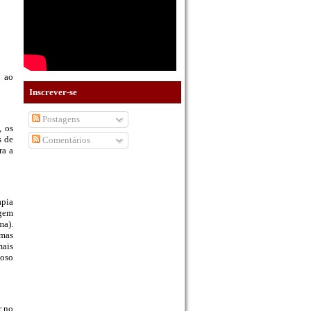
o ao
Inscrever-se
Postagens
, os
s de
Comentários
ra a
apia
ngem
ma).
 mas
mais
voso
r no