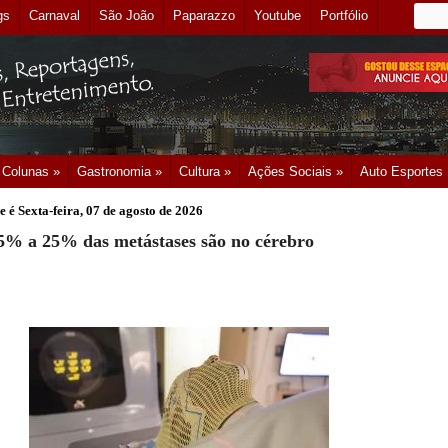
gs
Carnaval
São João
Paparazzo
Youtube
Portfólio
Colunas »
Gastronomia »
Cultura »
Ações Sociais »
Auto Esportes
e é
Sexta-feira, 07 de agosto de 2026
5% a 25% das metástases são no cérebro