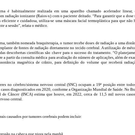
terna é habitualmente realizada em uma aparelho chamado acelerador linear,
om radiação ionizante (Raios-x) com o paciente deitado. “Para garantir que a dose 
 eficiente e cuidadosa, utiliza-se uma máscara facial termoplástica para que não 
e a sessão”, relata o médico.
erna, também nomeada braquiterapia, o tumor recebe doses de radiação a uma distâ
implante de fontes de radiação diretamente no tecido cerebral. A utilização de mét
r das descobertas científicas são chave para o sucesso do tratamento. “O planejam
rre a partir da consulta médica para avaliação do número de aplicações, além de ex
ssonância magnética de crânio, para definição do volume que receberá radiaç
res no cérebro/sistema nervoso central (SNC) ocupam a 19ª posição entre todo
l casos diagnosticados em 2020, conforme a Organização Mundial de Saúde. No Bra
al de Câncer (INCA) estima que houve, em 2022, cerca de 11,5 mil novos caso
rvoso central.
rais causados por tumores cerebrais podem incluir:
pressão na cabeça que piora pela manhã.