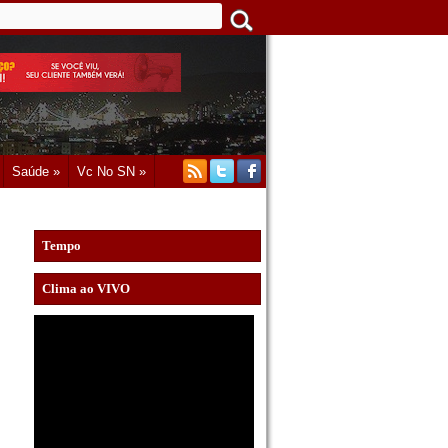
Saúde »
Vc No SN »
Tempo
Clima ao VIVO