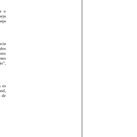
 e o
seja
haja
ncia
odos
ento
ames
ão”,
s os
sil,
s de