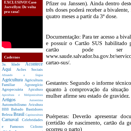
EXCLUSIVO! Caso
Pfizer ou Janssen). Ainda dentro des
Joevellyn: De volta
três doses poderá receber a bivalente,
pra casa!
quatro meses a partir da 3ª dose.
Documentação: Para ter acesso a bival
e possuir o Cartão SUS habilitado p
cartão pode se
www.saude.salvador.ba.gov.br/servico
Cadernos
cartao-sus/.
Acontece
3a. Idade
Aqui
Acões Sociais
Afinando a língua
Agricultura
Agricultura
Gestantes: Segundo o informe técnico
Familiar
Agronegócio
quanto à comprovação da situação g
Agropecuária
Apicultura
mulher afirme seu estado de gravidez.
Apicultura e Meliponicultura
Artigos
Autoestima
Automobilismo
Avicultura
Babado
Bastidores
BBB
Brasil
Beleza
Puérperas: Deverão apresentar do
Caprinocultura
Carnaval
Celebridades
(certidão de nascimento, cartão da 
e Famosos
Ciclismo
ocorreu o parto)