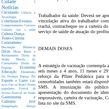
Cidade /
Notícias
Circulando
Ciência e
Trabalhador da saúde: Deverá ser a
Tecnologia
vinculação ativa do trabalhador com
Coberturas/Eventos
Comportamento
crachá, contracheque ou a carteira d
Concurso
Cuidados com a saúde
serviço de saúde de atuação do profiss
Cultura-Dança-
Teatro-Cinema
Curiosidades
Decoração
Denúncia
DEMAIS DOSES
Dicas
Dicas Bares e
Restaurantes
Direito da
Direito do
família
Consumidor
Direito do
A estratégia de vacinação contempla a
Economia
Emprego
seis meses a 4 anos, 11 meses e 2
Educação
Efemérides
reforço da Pfizer Pediátrica par
Espaço Pet
Em Destaque
Esporte e Lazer
comorbidades também estará disponív
Fake
Festas
news
Fato ou Boato?
SMS. A imunização do público i
populares
Festival de
apresentação do documento de ident
Festival de Verão
Inverno
Gastronomia e
responsáveis, carteira de vacinação,
Culinária
INSS
lista no site da SMS.
Inauguração
Justiça