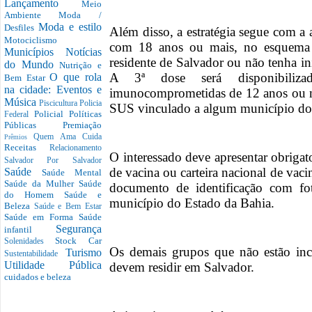
Lançamento
Meio
Ambiente
Moda /
Moda e estilo
Desfiles
Além disso, a estratégia segue com a 
Motociclismo
com 18 anos ou mais, no esquema 
Municípios
Notícias
residente de Salvador ou não tenha in
do Mundo
Nutrição e
A 3ª dose será disponibilizad
O que rola
Bem Estar
na cidade: Eventos e
imunocomprometidas de 12 anos ou ma
Música
Piscicultura
Policia
SUS vinculado a algum município do 
Policial
Políticas
Federal
Públicas
Premiação
Quem Ama Cuida
Prêmios
Receitas
Relacionamento
O interessado deve apresentar obrigat
Salvador Por Salvador
de vacina ou carteira nacional de vac
Saúde
Saúde Mental
Saúde da Mulher
Saúde
documento de identificação com fo
do Homem
Saúde e
município do Estado da Bahia.
Beleza
Saúde e Bem Estar
Saúde em Forma
Saúde
Segurança
infantil
Stock Car
Solenidades
Os demais grupos que não estão incl
Turismo
Sustentabilidade
Utilidade Pública
devem residir em Salvador.
cuidados e beleza