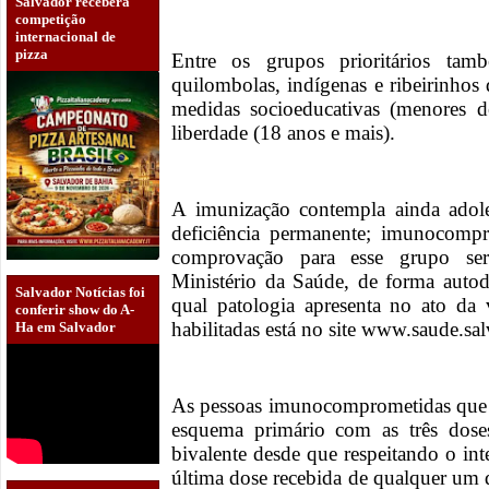
Salvador receberá
competição
internacional de
pizza
Entre os grupos prioritários tam
quilombolas, indígenas e ribeirinhos
medidas socioeducativas (menores 
liberdade (18 anos e mais).
A imunização contempla ainda ado
deficiência permanente; imunocom
comprovação para esse grupo ser
Ministério da Saúde, de forma autod
Salvador Notícias foi
qual patologia apresenta no ato da 
conferir show do A-
habilitadas está no site www.saude.sal
Ha em Salvador
As pessoas imunocomprometidas que 
esquema primário com as três doses
bivalente desde que respeitando o in
última dose recebida de qualquer um