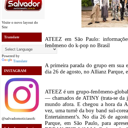
Visite o novo layout do
Site
Translate
ATEEZ em São Paulo: informações 
fenômeno do k-pop no Brasil
Powered by
Translate
A primeira parada do grupo em sua e
dia 26 de agosto, no Allianz Parque,
INSTAGRAM
ATEEZ é um grupo-fenômeno-global q
— chamados de ATINY (trata-se da
mundo afora. E chegou a hora da Am
vez, uma turnê da boy band sul-core
Entertainment’s. No dia 26 de agost
@salvadornoticiasofc
Parque, em São Paulo, para apre