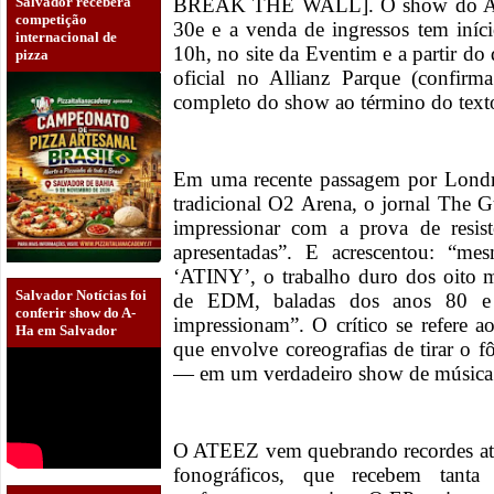
Salvador receberá
BREAK THE WALL]. O show do ATEE
competição
30e e a venda de ingressos tem iníci
internacional de
10h, no site da Eventim e a partir do 
pizza
oficial no Allianz Parque (confirm
completo do show ao término do text
Em uma recente passagem por Londr
tradicional O2 Arena, o jornal The G
impressionar com a prova de resi
apresentadas”. E acrescentou: “
‘ATINY’, o trabalho duro dos oito m
Salvador Notícias foi
de EDM, baladas dos anos 80 e
conferir show do A-
impressionam”. O crítico se refere a
Ha em Salvador
que envolve coreografias de tirar o fô
— em um verdadeiro show de música
O ATEEZ vem quebrando recordes atrá
fonográficos, que recebem tant