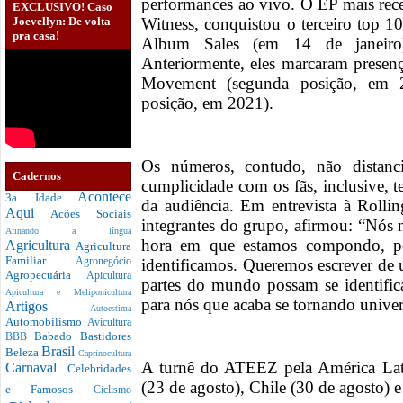
performances ao vivo. O EP mais rec
EXCLUSIVO! Caso
Joevellyn: De volta
Witness, conquistou o terceiro top 1
pra casa!
Album Sales (em 14 de janeiro
Anteriormente, eles marcaram pres
Movement (segunda posição, em 2
posição, em 2021).
Os números, contudo, não dista
Cadernos
cumplicidade com os fãs, inclusive, 
Acontece
3a. Idade
da audiência. Em entrevista à Roll
Aqui
Acões Sociais
integrantes do grupo, afirmou: “Nós
Afinando a língua
hora em que estamos compondo, po
Agricultura
Agricultura
Familiar
identificamos. Queremos escrever de 
Agronegócio
Agropecuária
Apicultura
partes do mundo possam se identific
Apicultura e Meliponicultura
para nós que acaba se tornando univer
Artigos
Autoestima
Automobilismo
Avicultura
Babado
Bastidores
BBB
Brasil
Beleza
Caprinocultura
A turnê do ATEEZ pela América Lat
Carnaval
Celebridades
(23 de agosto), Chile (30 de agosto) 
e Famosos
Ciclismo