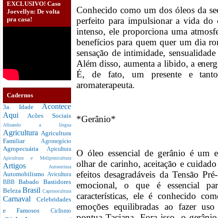
EXCLUSIVO! Caso
Conhecido como um dos óleos da sed
Joevellyn: De volta
pra casa!
perfeito para impulsionar a vida do
intenso, ele proporciona uma atmosfe
benefícios para quem quer um dia ro
sensação de intimidade, sensualidad
Além disso, aumenta a libido, a energ
É, de fato, um presente e tanto
aromaterapeuta.
Cadernos
Acontece
3a. Idade
Aqui
Acões Sociais
*Gerânio*
Afinando a língua
Agricultura
Agricultura
Familiar
Agronegócio
Agropecuária
Apicultura
O óleo essencial de gerânio é um e
Apicultura e Meliponicultura
olhar de carinho, aceitação e cuidad
Artigos
Autoestima
efeitos desagradáveis da Tensão Pré
Automobilismo
Avicultura
Babado
Bastidores
BBB
emocional, o que é essencial pa
Brasil
Beleza
Caprinocultura
características, ele é conhecido c
Carnaval
Celebridades
emoções equilibradas ao fazer uso 
e Famosos
Ciclismo
pontua Taciana. Fora isso, o gerânio