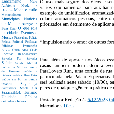
O uso mais seguro dos óleos essenc
Lançamento
Meio
Ambiente
Moda /
vários equipamentos para auxiliar n
Moda e estilo
Desfiles
exemplo de umidificador, aromatizador
Motociclismo
colares aromáticos pessoais, entre o
Municípios
Notícias
priorizados em detrimento de aplicar a
do Mundo
Nutrição e
O que rola
Bem Estar
na cidade: Eventos e
Música
Piscicultura
Policia
*Impulsionando o amor de outras fo
Policial
Políticas
Federal
Públicas
Premiação
Quem Ama Cuida
Prêmios
Receitas
Relacionamento
Para além de apostar nos óleos ess
Salvador Por Salvador
Saúde
Saúde Mental
casais também podem aderir a even
Saúde da Mulher
Saúde
ParaLovers Run, uma corrida de rua
do Homem
Saúde e
Beleza
patrocinada pela Palato Especiarias. 
Saúde e Bem Estar
Saúde em Forma
Saúde
será realizada neste sábado (10/06), 
Segurança
infantil
pares de qualquer gênero a prática de e
Stock Car
Solenidades
Turismo
Sustentabilidade
Utilidade Pública
Postado por
Redação
às
6/12/2023 0
cuidados e beleza
Marcadores
Dicas