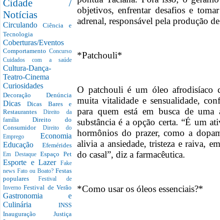
Cidade /
objetivos, enfrentar desafios e toma
Notícias
adrenal, responsável pela produção 
Circulando
Ciência e
Tecnologia
Coberturas/Eventos
Comportamento
Concurso
*Patchouli*
Cuidados com a saúde
Cultura-Dança-
Teatro-Cinema
Curiosidades
O patchouli é um óleo afrodisíaco 
Decoração
Denúncia
muita vitalidade e sensualidade, con
Dicas
Dicas Bares e
para quem está em busca de uma at
Restaurantes
Direito da
Direito do
substância é a opção certa. “É um ati
família
Consumidor
Direito do
hormônios do prazer, como a dopa
Economia
Emprego
alivia a ansiedade, tristeza e raiva,
Educação
Efemérides
do casal”, diz a farmacêutica.
Espaço Pet
Em Destaque
Esporte e Lazer
Fake
Festas
news
Fato ou Boato?
populares
Festival de
*Como usar os óleos essenciais?*
Festival de Verão
Inverno
Gastronomia e
Culinária
INSS
Inauguração
Justiça