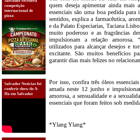
Salvador receberá
quem deseja apimentar ainda mais a
competição
internacional de
essenciais são uma boa pedida para 
pizza
sentidos, explica a farmacêutica, aro
e da Palato Especiarias, Taciana Lisb
muito poderoso e as fragrâncias de
impulsionam a relação amorosa.
utilizados para alcançar desejos e t
excitante. São muitos benefícios 
garantir dias mais felizes no relacion
Por isso, confira três óleos essencia
Salvador Notícias foi
amada neste 12 junho e impulsionar
conferir show do A-
Ha em Salvador
amorosa, a sensualidade e a sexualida
essenciais que foram feitos sob medid
*Ylang Ylang*